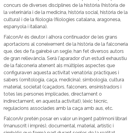
concurs de diverses disciplines de la història (història de
la veterinària i de la medicina, història social, història de la
cultura) i de la filologia (filologies catalana, aragonesa,
espanyola i italiana).
FalconAr és deutor i alhora continuador de les grans
aportacions al coneixement de la història de la falconeria
que, des de fa gairebé un segle, han fet diversos autors
de gran rellevància. Serà l'aparador d'un estudi exhaustiu
de la falconeria atenent als múltiples aspectes que
configuraven aquesta activitat venatòria: pràctiques i
sabers (ornitologia, caça, medicina), simbologia, cultura
material, societat (caçadors, falconers, ensinistradors i
totes les persones implicades, directament o
indirectament, en aquesta activitat), lèxic tècnic,
regulacions associades amb la caça amb aus, etc.
FalconAr pretén posar en valor un ingent patrimoni librari
(manuscrit i imprés), documental, material, artístic i
simbòlic que formà part durant segles de la realitat