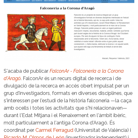
S'acaba de publicar
FalconAr - Falconeria a la Corona
d'Aragó
. FalconAr és un recurs digital de recerca i de
divulgació de la recerca en accés obert impulsat per un
grup d'investigadors, formats en diverses disciplines, que
s'interessen per l'estudi de la història falconeria —la caça
amb ocells i totes les activitats que s'hi relacionaven—
durant l'Edat Mitjana i el Renaixement en l'àmbit ibèric,
molt particularment a l'antiga Corona d'Aragó. És
coordinat per
Carmel Ferragud
(Universitat de València) i
Ricardo M. Olmos de León
(investigador independent) i