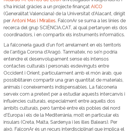
s'ha iniciat gràcies a un projecte finançat
AICO
(Generalitat Valenciana) de la Universitat d'Alacant, dirigit
per
Antoni Mas i Miralles
. FalconAr se suma a les línies de
recerca del grup SCIÈNCIA.CAT, al qual pertanyen els dos
coordinadors, i en compartix els instruments informàtics.
La falconeria gaudí d'un fort arrelament en els territoris
de l'antiga Corona d'Aragó. Tanmateix, no se'n podria
entendre el desenvolupament sense els intensos
contactes culturals i personals esdevinguts entre
Occident i Orient, particularment amb el món àrab, que
possibilitaren compartir una gran quantitat de materials,
animals i coneixements indispensables. La falconeria
serveix com a pretext per a estudiar aquests intercanvis i
influències culturals, especialment entre aquells dos
àmbits culturals, però també entre els pobles del nord
d'Europa i els de la Mediterrània, molt en particular els
insulars (Creta, Malta, Sardenya i les illes Balears). Per
això, FalconAr és un recurs interdisciplinari que implica el