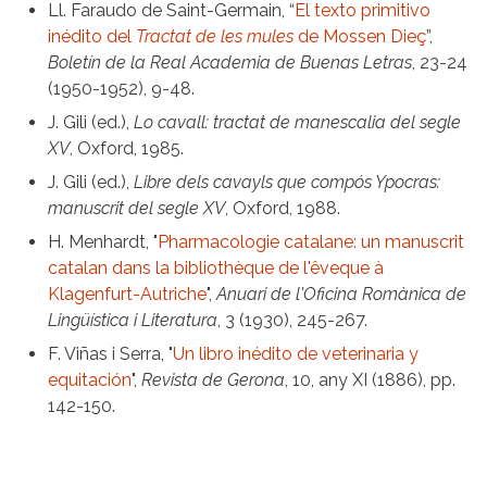
Ll. Faraudo de Saint-Germain, “
El texto primitivo
inédito del
Tractat de les mules
de Mossen Dieç
”,
Boletín de la Real Academia de Buenas Letras
, 23-24
(1950-1952), 9-48.
J. Gili (ed.),
Lo cavall: tractat de manescalia del segle
XV
, Oxford, 1985.
J. Gili (ed.),
Libre dels cavayls que compós Ypocras:
manuscrit del segle XV
, Oxford, 1988.
H. Menhardt, "
Pharmacologie catalane: un manuscrit
catalan dans la bibliothèque de l'êveque à
Klagenfurt-Autriche
",
Anuari de l'Oficina Romànica de
Lingüística i Literatura
, 3 (1930), 245-267.
F. Viñas i Serra, "
Un libro inédito de veterinaria y
equitación
",
Revista de Gerona
, 10, any XI (1886), pp.
142-150.