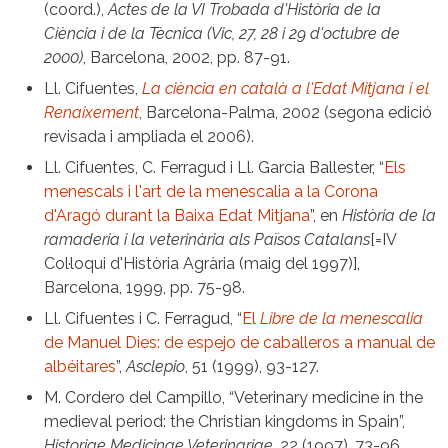
(coord.),
Actes de la VI Trobada d'Història de la
Ciència i de la Tècnica (Vic, 27, 28 i 29 d'octubre de
2000)
, Barcelona, 2002, pp. 87-91.
Ll. Cifuentes,
La ciència en català a l'Edat Mitjana i el
Renaixement
, Barcelona-Palma, 2002 (segona edició
revisada i ampliada el 2006).
Ll. Cifuentes, C. Ferragud i Ll. Garcia Ballester, “
Els
menescals i l'art de la menescalia a la Corona
d'Aragó durant la Baixa Edat Mitjana
”, en
Història de la
ramaderia i la veterinària als Països Catalans
[=IV
Col·loqui d'Història Agrària (maig del 1997)],
Barcelona, 1999, pp. 75-98.
Ll. Cifuentes i C. Ferragud, “
El
Libre de la menescalia
de Manuel Dies: de espejo de caballeros a manual de
albéitares
”,
Asclepio
, 51 (1999), 93-127.
M. Cordero del Campillo, “Veterinary medicine in the
medieval period: the Christian kingdoms in Spain”,
Historiae Medicinae Veterinariae
, 22 (1997), 73-96.