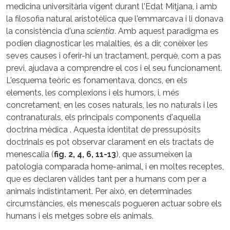
medicina universitària vigent durant l'Edat Mitjana, i amb
la filosofia natural aristotèlica que l'emmarcava i li donava
la consistència d'una
scientia
. Amb aquest paradigma es
podien diagnosticar les malalties, és a dir, conèixer les
seves causes i oferir-hi un tractament, perquè, com a pas
previ, ajudava a comprendre el cos i el seu funcionament.
L'esquema teòric es fonamentava, doncs, en els
elements, les complexions i els humors, i, més
concretament, en les coses naturals, les no naturals i les
contranaturals, els principals components d'aquella
doctrina mèdica . Aquesta identitat de pressupòsits
doctrinals es pot observar clarament en els tractats de
menescalia (
fig. 2, 4, 6, 11-13
), que assumeixen la
patologia comparada home-animal, i en moltes receptes,
que es declaren vàlides tant per a humans com per a
animals indistintament. Per això, en determinades
circumstàncies, els menescals pogueren actuar sobre els
humans i els metges sobre els animals.