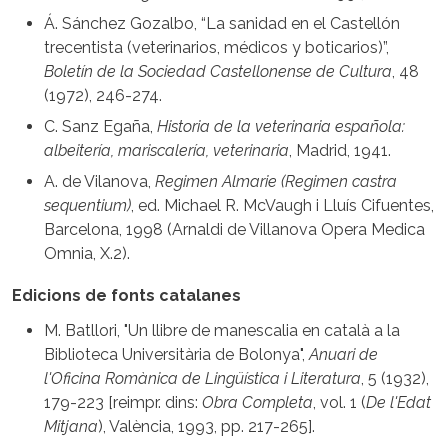
Á. Sánchez Gozalbo, “La sanidad en el Castellón
trecentista (veterinarios, médicos y boticarios)”,
Boletín de la Sociedad Castellonense de Cultura
, 48
(1972), 246-274.
C. Sanz Egaña,
Historia de la veterinaria española:
albeitería, mariscalería, veterinaria
, Madrid, 1941.
A. de Vilanova,
Regimen Almarie (Regimen castra
sequentium)
, ed. Michael R. McVaugh i Lluís Cifuentes,
Barcelona, 1998 (Arnaldi de Villanova Opera Medica
Omnia, X.2).
Edicions de fonts catalanes
M. Batllori, "Un llibre de manescalia en català a la
Biblioteca Universitària de Bolonya",
Anuari de
l'Oficina Romànica de Lingüística i Literatura
, 5 (1932),
179-223 [reimpr. dins:
Obra Completa
, vol. 1 (
De l'Edat
Mitjana
), València, 1993, pp. 217-265].