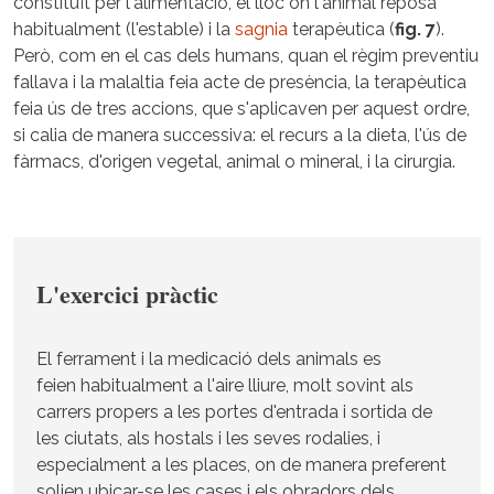
constituït per l'alimentació, el lloc on l'animal reposa
habitualment (l'estable) i la
sagnia
terapèutica (
fig. 7
).
Però, com en el cas dels humans, quan el règim preventiu
fallava i la malaltia feia acte de presència, la terapèutica
feia ús de tres accions, que s'aplicaven per aquest ordre,
si calia de manera successiva: el recurs a la dieta, l'ús de
fàrmacs, d'origen vegetal, animal o mineral, i la cirurgia.
L'exercici pràctic
El ferrament i la medicació dels animals es
feien habitualment a l'aire lliure, molt sovint als
carrers propers a les portes d'entrada i sortida de
les ciutats, als hostals i les seves rodalies, i
especialment a les places, on de manera preferent
solien ubicar-se les cases i els obradors dels