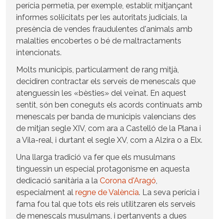
perícia permetia, per exemple, establir, mitjançant
informes sol·licitats per les autoritats judicials, la
presència de vendes fraudulentes d'animals amb
malalties encobertes o bé de maltractaments
intencionats.
Molts municipis, particularment de rang mitjà,
decidiren contractar els serveis de menescals que
atenguessin les «bèsties» del veïnat. En aquest
sentit, són ben coneguts els acords continuats amb
menescals per banda de municipis valencians des
de mitjan segle XIV, com ara a Castelló de la Plana i
a Vila-real, i durtant el segle XV, com a Alzira o a Elx.
Una llarga tradició va fer que els musulmans
tinguessin un especial protagonisme en aquesta
dedicació sanitària a la
Corona d'Aragó
,
especialment al
regne de València
. La seva perícia i
fama fou tal que tots els reis utilitzaren els serveis
de menescals musulmans, i pertanyents a dues