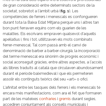
de gran consideració entre determinats sectors de la
societat, sobretot a l'àmbit urbà (
fig. 1
). Les
competències de ferrers i menescals es confongueren
durant tota la Baixa Edat Mitjana perquè uns i altres tan
bon punt ferraven equins com els guarien de les
malalties. Els escrivans empraven qualsevol d'aquells
apel·latius i, fins i tot, utilitzaven els mots combinats
ferrer-menescal. Tal com passà amb el canvi de
denominació de barber a barber-cirurgià, la incorporació
del terme menescal era sinònim de progrés econòmic i
social aconseguit gràcies, entre altres aspectes, a l'accés
als llibres traduïts al català que circulaven abundosament
durant el període baixmedieval i que els permeteren
assolir els continguts teòrics del seu «art» o ofici.
L'afinitat entre les tasques dels ferrers i els menescals té
encara més manifestacions, com ara el fet que formaren
part de les mateixes
confraries
i
gremis
durant segles,
accediren conjuntament als consells municipals i