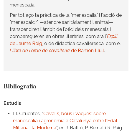
menescalia.
Per tot aço la pràctica de la "menescalia" i l'acció de
"menescalcir" —atendre sanitàriament l'animal—
transcendiren l'àmbit de l'ofici dels menescals i
comparegueren en obres literàries, com ara l'
Espill
de Jaume Roig
, o de didàctica cavalleresca, com el
Llibre de l'orde de cavalleria
de Ramon Llull
.
Bibliografia
Estudis
Ll. Cifuentes, “
Cavalls, bous i vaques: sobre
manescalia i agronomia a Catalunya entre l'Edat
Mitjana i la Moderna
”, en J. Batlló, P. Bernat i R. Puig