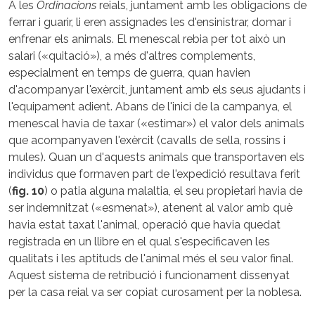
A les
Ordinacions
reials, juntament amb les obligacions de
ferrar i guarir, li eren assignades les d'ensinistrar, domar i
enfrenar els animals. El menescal rebia per tot això un
salari («quitació»), a més d'altres complements,
especialment en temps de guerra, quan havien
d'acompanyar l'exèrcit, juntament amb els seus ajudants i
l'equipament adient. Abans de l'inici de la campanya, el
menescal havia de taxar («estimar») el valor dels animals
que acompanyaven l'exèrcit (cavalls de sella, rossins i
mules). Quan un d'aquests animals que transportaven els
individus que formaven part de l'expedició resultava ferit
(
fig. 10
) o patia alguna malaltia, el seu propietari havia de
ser indemnitzat («esmenat»), atenent al valor amb què
havia estat taxat l'animal, operació que havia quedat
registrada en un llibre en el qual s'especificaven les
qualitats i les aptituds de l'animal més el seu valor final.
Aquest sistema de retribució i funcionament dissenyat
per la casa reial va ser copiat curosament per la noblesa.