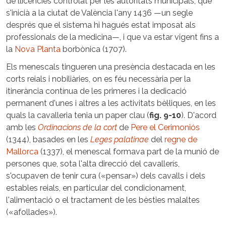
de llicències controlat per les autoritats municipals, que
s'inicià a la ciutat de València l'any 1436 —un segle
després que el sistema hi hagués estat imposat als
professionals de la medicina—, i que va estar vigent fins a
la
Nova Planta
borbònica (1707).
Els menescals tingueren una presència destacada en les
corts reials i nobiliàries, on es féu necessària per la
itinerància contínua de les primeres i la dedicació
permanent d'unes i altres a les activitats bèl·liques, en les
quals la cavalleria tenia un paper clau (
fig. 9-10
). D'acord
amb les
Ordinacions de la cort
de
Pere el Cerimoniós
(1344), basades en les
Leges palatinae
del
regne de
Mallorca
(1337), el menescal formava part de la munió de
persones que, sota l'alta direcció del cavallerís,
s'ocupaven de tenir cura («pensar») dels cavalls i dels
estables reials, en particular del condicionament,
l'alimentació o el tractament de les bèsties malaltes
(«afollades»).