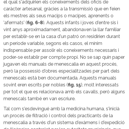
el qual s'adquirien els coneixements dels oficis de
caràcter artesanal, gràcies a la transmissió que en feien
els mestres als seus macips o macipes, aprenents o
'afermats' (
fig. 6-8
). Aquests infants i joves d'entre sis i
vint anys aproximadament, abandonaven la llar familiar
per establir-se en la casa d'un patró on residirien durant
un període variable, segons els casos, el mínim
indispensable per assolir els coneixements necessaris i
poder-se establir per compte propi. No se sap quin paper
jugaven els manuals de menescalia en aquest procés,
però la possessió d'obres especialitzades per part dels
menescals està ben documentada. Aquests manuals
sovint eren escrits per nobles (
fig. 15
), molt interessats
per tot el que es relacionava amb els cavalls, però alguns
menescals també en van escriure.
Tal com s'esdevingué amb la medicina humana, s'inicià
un procés de filtració i control dels practicants de la
menescalia a través d'un sistema d'exàmens i d'expedició