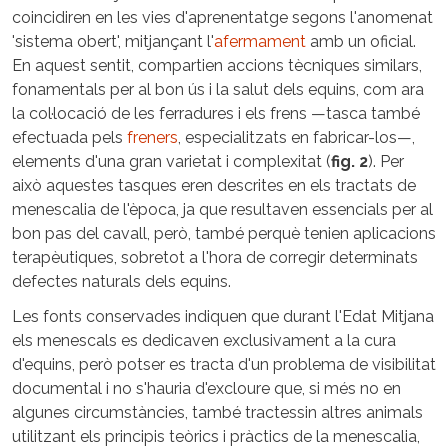
coincidiren en les vies d'aprenentatge segons l'anomenat
'sistema obert', mitjançant l'
afermament
amb un oficial.
En aquest sentit, compartien accions tècniques similars,
fonamentals per al bon ús i la salut dels equins, com ara
la col·locació de les ferradures i els frens —tasca també
efectuada pels
freners
, especialitzats en fabricar-los—,
elements d'una gran varietat i complexitat (
fig. 2
). Per
això aquestes tasques eren descrites en els tractats de
menescalia de l'època, ja que resultaven essencials per al
bon pas del cavall, però, també perquè tenien aplicacions
terapèutiques, sobretot a l'hora de corregir determinats
defectes naturals dels equins.
Les fonts conservades indiquen que durant l'Edat Mitjana
els menescals es dedicaven exclusivament a la cura
d'equins, però potser es tracta d'un problema de visibilitat
documental i no s'hauria d'excloure que, si més no en
algunes circumstàncies, també tractessin altres animals
utilitzant els principis teòrics i pràctics de la menescalia,