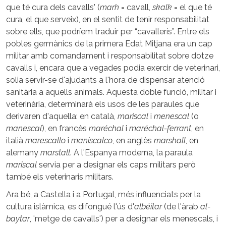
que té cura dels cavalls' (
marh
= cavall,
skalk
= el que té
cura, el que serveix), en el sentit de tenir responsabilitat
sobre ells, que podríem traduir per “cavallerís”. Entre els
pobles germànics de la primera Edat Mitjana era un cap
militar amb comandament i responsabilitat sobre dotze
cavalls i, encara que a vegades podia exercir de veterinari,
solia servir-se d'ajudants a l'hora de dispensar atenció
sanitària a aquells animals. Aquesta doble funció, militar i
veterinària, determinarà els usos de les paraules que
derivaren d'aquella: en català,
mariscal
i
menescal
(o
manescal
), en francès
maréchal
i
maréchal-ferrant
, en
italià
marescallo
i
maniscalco
, en anglès
marshall
, en
alemany
marstall
. A l'Espanya moderna, la paraula
mariscal
servia per a designar els caps militars però
també els veterinaris militars.
Ara bé, a Castella i a Portugal, més influenciats per la
cultura islàmica, es difongué l'ús d'
albéitar
(de l'àrab
al-
baytar
, 'metge de cavalls') per a designar els menescals, i