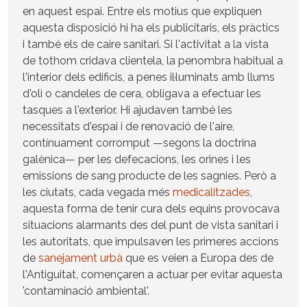
en aquest espai. Entre els motius que expliquen
aquesta disposició hi ha els publicitaris, els pràctics
i també els de caire sanitari. Si l'activitat a la vista
de tothom cridava clientela, la penombra habitual a
l'interior dels edificis, a penes il·luminats amb llums
d'oli o candeles de cera, obligava a efectuar les
tasques a l'exterior. Hi ajudaven també les
necessitats d'espai i de renovació de l'aire,
contínuament corromput —segons la doctrina
galènica— per les defecacions, les orines i les
emissions de sang producte de les sagnies. Però a
les ciutats, cada vegada més
medicalitzades
,
aquesta forma de tenir cura dels equins provocava
situacions alarmants des del punt de vista sanitari i
les autoritats, que impulsaven les primeres accions
de
sanejament urbà
que es veien a Europa des de
l'Antiguitat, començaren a actuar per evitar aquesta
'contaminació ambiental'.