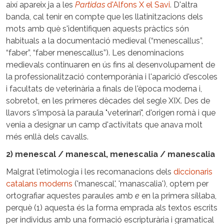
així apareix ja a les
Partidas
d'Alfons X el Savi
. D'altra
banda, cal tenir en compte que les llatinitzacions dels
mots amb què s'identifiquen aquests pràctics són
habituals a la documentació medieval (“menescallus”,
“faber”, “faber menescallus”). Les denominacions
medievals continuaren en ús fins al desenvolupament de
la professionalització contemporània i l'aparició d'escoles
i facultats de veterinària a finals de l'època moderna i,
sobretot, en les primeres dècades del segle XIX. Des de
llavors s'imposà la paraula "veterinari", d'origen romà i que
venia a designar un camp d'activitats que anava molt
més enllà dels cavalls.
2) menescal / manescal, menescalia / manescalia
Malgrat l'etimologia i les recomanacions dels
diccionaris
catalans moderns
('manescal', 'manascalia'), optem per
ortografiar aquestes paraules amb
e
en la primera síl·laba,
perquè (1) aquesta és la forma emprada als textos escrits
per individus amb una formació escripturària i gramatical