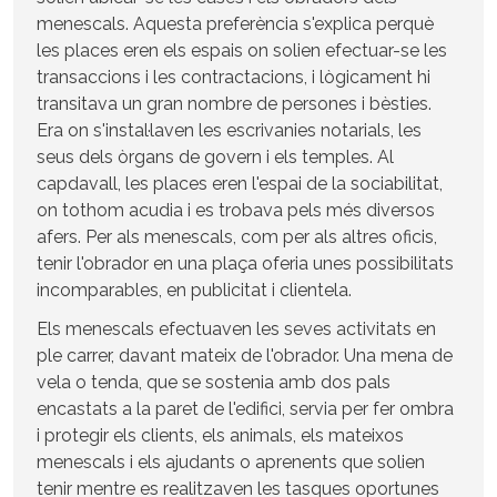
menescals. Aquesta preferència s'explica perquè
les places eren els espais on solien efectuar-se les
transaccions i les contractacions, i lògicament hi
transitava un gran nombre de persones i bèsties.
Era on s'instal·laven les escrivanies notarials, les
seus dels òrgans de govern i els temples. Al
capdavall, les places eren l'espai de la sociabilitat,
on tothom acudia i es trobava pels més diversos
afers. Per als menescals, com per als altres oficis,
tenir l'obrador en una plaça oferia unes possibilitats
incomparables, en publicitat i clientela.
Els menescals efectuaven les seves activitats en
ple carrer, davant mateix de l'obrador. Una mena de
vela o tenda, que se sostenia amb dos pals
encastats a la paret de l'edifici, servia per fer ombra
i protegir els clients, els animals, els mateixos
menescals i els ajudants o aprenents que solien
tenir mentre es realitzaven les tasques oportunes