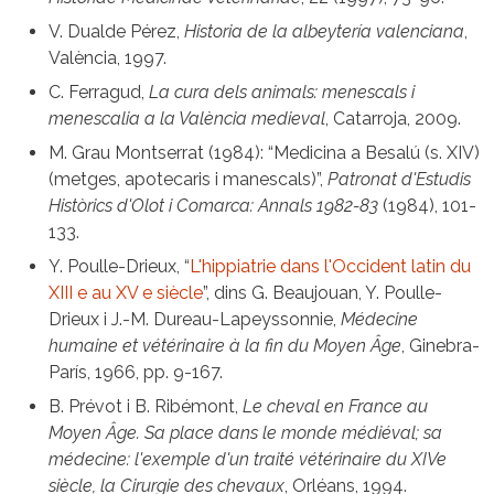
V. Dualde Pérez,
Historia de la albeytería valenciana
,
València, 1997.
C. Ferragud,
La cura dels animals: menescals i
menescalia a la València medieval
, Catarroja, 2009.
M. Grau Montserrat (1984): “Medicina a Besalú (s. XIV)
(metges, apotecaris i manescals)”,
Patronat d'Estudis
Històrics d'Olot i Comarca: Annals 1982-83
(1984), 101-
133.
Y. Poulle-Drieux, “
L'hippiatrie dans l'Occident latin du
XIII e au XV e siècle
”, dins G. Beaujouan, Y. Poulle-
Drieux i J.-M. Dureau-Lapeyssonnie,
Médecine
humaine et vétérinaire à la fin du Moyen Âge
, Ginebra-
París, 1966, pp. 9-167.
B. Prévot i B. Ribémont,
Le cheval en France au
Moyen Âge. Sa place dans le monde médiéval; sa
médecine: l'exemple d'un traité vétérinaire du XIVe
siècle, la Cirurgie des chevaux
, Orléans, 1994.