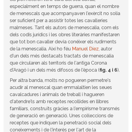
especialment en temps de guerra, quan el nombre
de menescals que acompanyaven l'exèrcit no solia
ser suficient per a assistir totes les cavalleries
malmeses. Tant els autors de menescalia, com els
dels codis jurídics i les obres literàries manifestaren
que tot bon cavaller devia conéixer els rudiments
de la menescalia. Així ho féu
Manuel Díez
, autor
d'un dels més destacats tractats de menescalia
que circularen als territoris de l'antiga Corona
d'Aragó i un dels més difosos de l'època (
fig. 4 i 6
).
Per altra banda, molts no pogueren permetre's
acudir al menescal quan emmalaltien les seues
cavalcadures i animals de treball i hagueren
d'atendre'ls amb receptes recollides en llibres
familiars, construïts gràcies a l'empirisme transmés
de generació en generació. Unes col·leccions de
receptes que indiquen la penetració social dels
coneixements i de l'interès per l'art de la