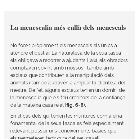
La menescalia més enllà dels menescals
No foren pròpiament els menescals els únics a
atendre el bestiar. La naturalesa de la seua tasca
els obligava a recórrer a ajudants i, així, els obradors
comptaven sovint amb mossos i també amb
esclaus que contribuïen a la manipulació dels
animals i també ajudaven a ampliar la clientela del
mestre. De fet, alguns esclaus tenien un domini de
la menescalia que els féu creditors de la confiança
de la mateixa casa reial (
fig. 6-8
).
En el cas dels qui tenien les muntures com a eina
fonamental de la seua tasca es feia especialment
rellevant posseir uns coneixements bàsics que
els permeteren tenir cura del seu cavall,