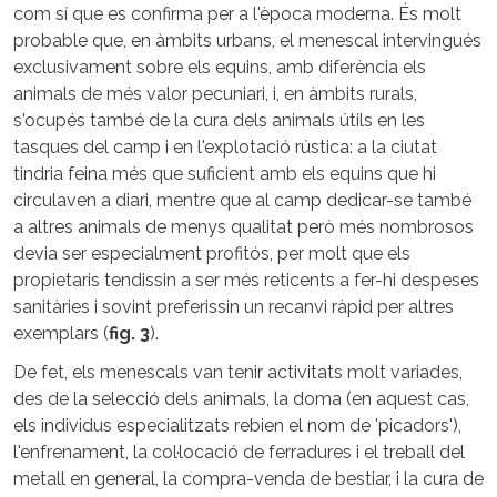
com sí que es confirma per a l'època moderna. És molt
probable que, en àmbits urbans, el menescal intervingués
exclusivament sobre els equins, amb diferència els
animals de més valor pecuniari, i, en àmbits rurals,
s'ocupés també de la cura dels animals útils en les
tasques del camp i en l'explotació rústica: a la ciutat
tindria feina més que suficient amb els equins que hi
circulaven a diari, mentre que al camp dedicar-se també
a altres animals de menys qualitat però més nombrosos
devia ser especialment profitós, per molt que els
propietaris tendissin a ser més reticents a fer-hi despeses
sanitàries i sovint preferissin un recanvi ràpid per altres
exemplars (
fig. 3
).
De fet, els menescals van tenir activitats molt variades,
des de la selecció dels animals, la doma (en aquest cas,
els individus especialitzats rebien el nom de 'picadors'),
l'enfrenament, la col·locació de ferradures i el treball del
metall en general, la compra-venda de bestiar, i la cura de