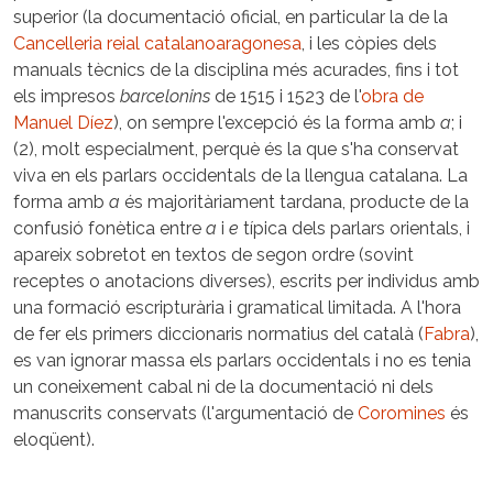
superior (la documentació oficial, en particular la de la
Cancelleria reial catalanoaragonesa
, i les còpies dels
manuals tècnics de la disciplina més acurades, fins i tot
els impresos
barcelonins
de 1515 i 1523 de l'
obra de
Manuel Díez
), on sempre l'excepció és la forma amb
a
; i
(2), molt especialment, perquè és la que s'ha conservat
viva en els parlars occidentals de la llengua catalana. La
forma amb
a
és majoritàriament tardana, producte de la
confusió fonètica entre
a
i
e
típica dels parlars orientals, i
apareix sobretot en textos de segon ordre (sovint
receptes o anotacions diverses), escrits per individus amb
una formació escripturària i gramatical limitada. A l'hora
de fer els primers diccionaris normatius del català (
Fabra
),
es van ignorar massa els parlars occidentals i no es tenia
un coneixement cabal ni de la documentació ni dels
manuscrits conservats (l'argumentació de
Coromines
és
eloqüent).