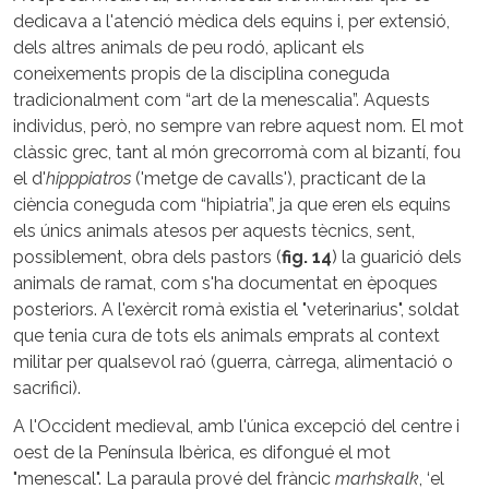
dedicava a l'atenció mèdica dels equins i, per extensió,
dels altres animals de peu rodó, aplicant els
coneixements propis de la disciplina coneguda
tradicionalment com “art de la menescalia”. Aquests
individus, però, no sempre van rebre aquest nom. El mot
clàssic grec, tant al món grecorromà com al bizantí, fou
el d'
hipppiatros
('metge de cavalls'), practicant de la
ciència coneguda com “hipiatria”, ja que eren els equins
els únics animals atesos per aquests tècnics, sent,
possiblement, obra dels pastors (
fig. 14
) la guarició dels
animals de ramat, com s'ha documentat en èpoques
posteriors. A l'exèrcit romà existia el "veterinarius", soldat
que tenia cura de tots els animals emprats al context
militar per qualsevol raó (guerra, càrrega, alimentació o
sacrifici).
A l'Occident medieval, amb l'única excepció del centre i
oest de la Península Ibèrica, es difongué el mot
"menescal". La paraula prové del fràncic
marhskalk
, ‘el