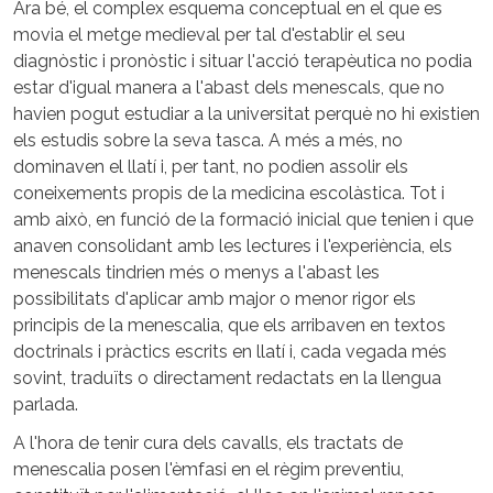
Ara bé, el complex esquema conceptual en el que es
movia el metge medieval per tal d'establir el seu
diagnòstic i pronòstic i situar l'acció terapèutica no podia
estar d'igual manera a l'abast dels menescals, que no
havien pogut estudiar a la universitat perquè no hi existien
els estudis sobre la seva tasca. A més a més, no
dominaven el llatí i, per tant, no podien assolir els
coneixements propis de la medicina escolàstica. Tot i
amb això, en funció de la formació inicial que tenien i que
anaven consolidant amb les lectures i l'experiència, els
menescals tindrien més o menys a l'abast les
possibilitats d'aplicar amb major o menor rigor els
principis de la menescalia, que els arribaven en textos
doctrinals i pràctics escrits en llatí i, cada vegada més
sovint, traduïts o directament redactats en la llengua
parlada.
A l'hora de tenir cura dels cavalls, els tractats de
menescalia posen l'èmfasi en el règim preventiu,