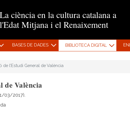
Vés al contingut
La ciència en la cultura catalana a
l'Edat Mitjana i el Renaixement
BASES DE DADES
EN
BIBLIOTECA DIGITAL
ó de l’Estudi General de València
l de València
 (1/03/2017).
ada