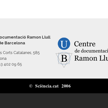
ocumentació Ramon Llull
 de Barcelona
es Corts Catalanes, 585
lona
93 402 09 65
© Sciència.cat 2006