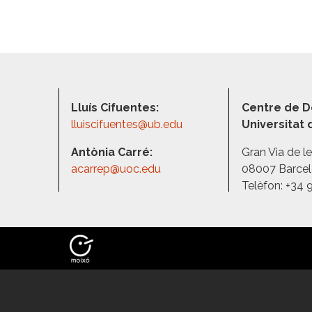
Lluís Cifuentes:
Centre de D
lluiscifuentes@ub.edu
Universitat
Antònia Carré:
Gran Via de l
acarrep@uoc.edu
08007 Barce
Telèfon: +34 