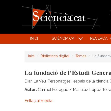
INICI
SCIÈNCIA.CAT
RECERCA
Inici
Biblioteca digital
Temes
La fundaci
La fundació de l’Estudi Genera
Diari La Veu: Personatges i espais de la ciència
Autor
Carmel Ferragud / Marialuz López Terr
Enllaç al mèdia