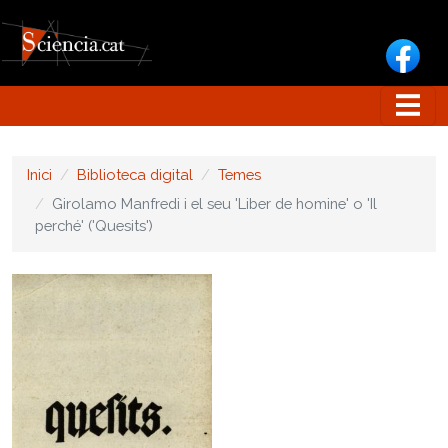
Vés al contingut
Inici
Biblioteca digital
Temes
Girolamo Manfredi i el seu 'Liber de homine' o 'Il
perché' ('Quesits')
Image