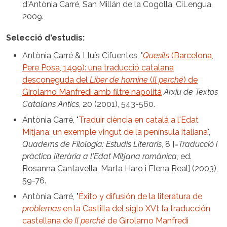
d'Antònia Carré, San Millán de la Cogolla, CiLengua,
2009.
Selecció d'estudis:
Antònia Carré & Lluís Cifuentes, "
Quesits
(Barcelona,
Pere Posa, 1499): una traducció catalana
desconeguda del
Liber de homine
(
Il perché
) de
Girolamo Manfredi amb filtre napolità
Arxiu de Textos
Catalans Antics
, 20 (2001), 543-560.
Antònia Carré, "
Traduir ciència en català a l'Edat
Mitjana: un exemple vingut de la península italiana
",
Quaderns de Filologia: Estudis Literaris
, 8 [=
Traducció i
pràctica literària a l'Edat Mitjana romànica
, ed.
Rosanna Cantavella, Marta Haro i Elena Real] (2003),
59-76.
Antònia Carré, "
Éxito y difusión de la literatura de
problemas
en la Castilla del siglo XVI: la traducción
castellana de
Il perché
de Girolamo Manfredi