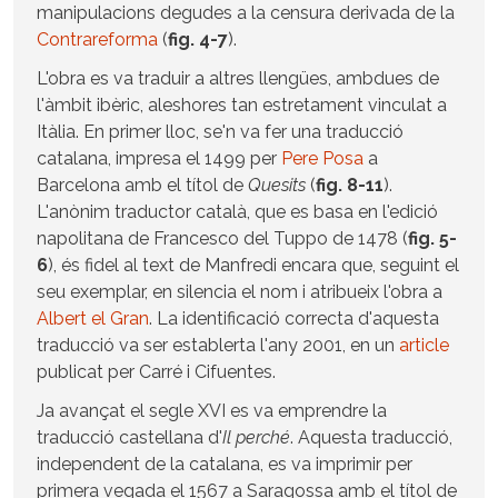
manipulacions degudes a la censura derivada de la
Contrareforma
(
fig. 4-7
).
L'obra es va traduir a altres llengües, ambdues de
l'àmbit ibèric, aleshores tan estretament vinculat a
Itàlia. En primer lloc, se'n va fer una traducció
catalana, impresa el 1499 per
Pere Posa
a
Barcelona amb el títol de
Quesits
(
fig. 8-11
).
L'anònim traductor català, que es basa en l'edició
napolitana de Francesco del Tuppo de 1478 (
fig. 5-
6
), és fidel al text de Manfredi encara que, seguint el
seu exemplar, en silencia el nom i atribueix l'obra a
Albert el Gran
. La identificació correcta d'aquesta
traducció va ser establerta l'any 2001, en un
article
publicat per Carré i Cifuentes.
Ja avançat el segle XVI es va emprendre la
traducció castellana d'
Il perché
. Aquesta traducció,
independent de la catalana, es va imprimir per
primera vegada el 1567 a Saragossa amb el títol de