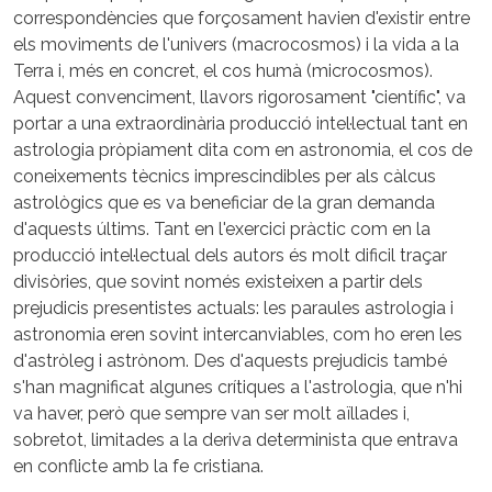
correspondències que forçosament havien d'existir entre
els moviments de l'univers (macrocosmos) i la vida a la
Terra i, més en concret, el cos humà (microcosmos).
Aquest convenciment, llavors rigorosament "científic", va
portar a una extraordinària producció intel·lectual tant en
astrologia pròpiament dita com en astronomia, el cos de
coneixements tècnics imprescindibles per als càlcus
astrològics que es va beneficiar de la gran demanda
d'aquests últims. Tant en l'exercici pràctic com en la
producció intel·lectual dels autors és molt dificil traçar
divisòries, que sovint només existeixen a partir dels
prejudicis presentistes actuals: les paraules astrologia i
astronomia eren sovint intercanviables, com ho eren les
d'astròleg i astrònom. Des d'aquests prejudicis també
s'han magnificat algunes crítiques a l'astrologia, que n'hi
va haver, però que sempre van ser molt aïllades i,
sobretot, limitades a la deriva determinista que entrava
en conflicte amb la fe cristiana.