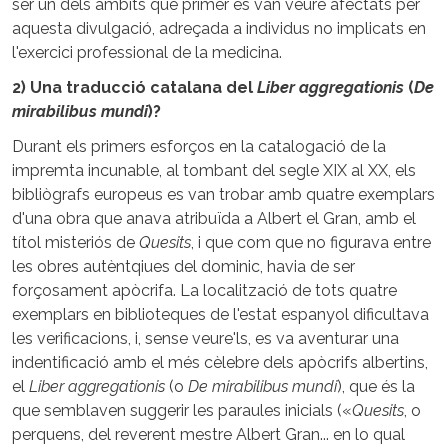
ser un dels àmbits que primer es van veure afectats per
aquesta divulgació, adreçada a individus no implicats en
l'exercici professional de la medicina.
2) Una traducció catalana del
Liber aggregationis
(
De
mirabilibus mundi
)?
Durant els primers esforços en la catalogació de la
impremta incunable, al tombant del segle XIX al XX, els
bibliògrafs europeus es van trobar amb quatre exemplars
d'una obra que anava atribuïda a Albert el Gran, amb el
títol misteriós de
Quesits
, i que com que no figurava entre
les obres autèntqiues del dominic, havia de ser
forçosament apòcrifa. La localització de tots quatre
exemplars en biblioteques de l'estat espanyol dificultava
les verificacions, i, sense veure'ls, es va aventurar una
indentificació amb el més cèlebre dels apòcrifs albertins,
el
Liber aggregationis
(o
De mirabilibus mundi
), que és la
que semblaven suggerir les paraules inicials («
Quesits
, o
perquens, del reverent mestre Albert Gran... en lo qual