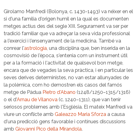
Girolamo Manfredi (Bolonya, c. 1430-1493) va néixer en el
si d'una família d'origen humil en la qual es documenten
metges actius des del segle XIII. Segurament va ser per
tradició familiar que va adreçar la seva vida professional
a l'exercici i l'ensenyament de la medicina. També va
conrear l'
astrologia
, una disciplina que, ben inserida en la
cosmovisió de l'època, s'entenia com un instrument útil
per a la formació i l'activitat de qualsevol bon metge,
encara que de vegades la seva pràctica, i en particular les
seves derives deterministes, no van estar allunyades de
la polèmica, com ho demostren els casos del famós
metge de Pàdua
Pietro d'Abano
(1248/1250–1315/1316)
o el d'
Arnau de Vilanova
(c. 1240–1311), que van tenir
seriosos problemes amb l'Església. El mateix Manfredi va
viure un conflicte amb
Galeazzo Maria Sforza
a causa
d'una predicció gens favorable i contínues discussions
amb
Giovanni Pico della Mirandola
.