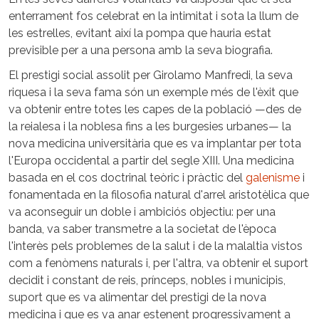
enterrament fos celebrat en la intimitat i sota la llum de
les estrelles, evitant així la pompa que hauria estat
previsible per a una persona amb la seva biografia.
El prestigi social assolit per Girolamo Manfredi, la seva
riquesa i la seva fama són un exemple més de l'èxit que
va obtenir entre totes les capes de la població —des de
la reialesa i la noblesa fins a les burgesies urbanes— la
nova medicina universitària que es va implantar per tota
l'Europa occidental a partir del segle XIII. Una medicina
basada en el cos doctrinal teòric i pràctic del
galenisme
i
fonamentada en la filosofia natural d'arrel aristotèlica que
va aconseguir un doble i ambiciós objectiu: per una
banda, va saber transmetre a la societat de l'època
l'interès pels problemes de la salut i de la malaltia vistos
com a fenòmens naturals i, per l'altra, va obtenir el suport
decidit i constant de reis, prínceps, nobles i municipis,
suport que es va alimentar del prestigi de la nova
medicina i que es va anar estenent progressivament a