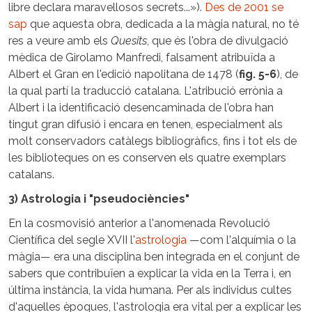
libre declara maravellosos secrets...»).
Des de 2001 se
sap
que aquesta obra, dedicada a la màgia natural, no té
res a veure amb els
Quesits
, que és l'obra de divulgació
mèdica de Girolamo Manfredi, falsament atribuïda a
Albert el Gran en l'edició napolitana de 1478 (
fig. 5-6
), de
la qual partí la traducció catalana. L'atribució errònia a
Albert i la identificació desencaminada de l'obra han
tingut gran difusió i encara en tenen, especialment als
molt conservadors catàlegs bibliogràfics, fins i tot els de
les biblioteques on es conserven els quatre exemplars
catalans.
3) Astrologia i "pseudociències"
En la cosmovisió anterior a l'anomenada Revolució
Científica del segle XVII l'
astrologia
—com l'alquímia o la
màgia— era una disciplina ben integrada en el conjunt de
sabers que contribuïen a explicar la vida en la Terra i, en
última instància, la vida humana. Per als individus cultes
d'aquelles èpoques, l'astrologia era vital per a explicar les