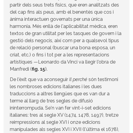
partir dels seus trets físics, que eren analitzats des
del cap fins als peus, amb el benentès que cos i
ànima interactuen governats per una única
harmonia. Més enllà de l'aplicabilitat mèdica, eren
textos de gran utilitat per les tasques de govern i la
gestió dels negocis, així com per a qualsevol tipus
de relació personal (buscar una bona esposa, un
criat, etc.) o fins i tot per a les representacions
artístiques —Leonardo da Vinci va llegir l'obra de
Manfredi (
fig. 15
).
De l'èxit que va aconseguir
Il perché
són testimoni
les nombroses edicions italianes i les dues
traduccions a altres llengües que es van dur a
terme al llarg de tres segles de difusió
ininterrompuda. Se'n van fer vint-i-set edicions
italianes: tres al segle XV (1474, 1478, 1497), tretze
reimpressions al segle XVI i onze edicions
manipulades als segles XVI i XVII (l'última el 1678),