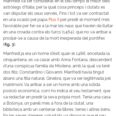
Manfredi va ser considerat en el seu temps el millor dels
astròlegs d'Itàlia, per la qual cosa prínceps i ciutats es
van disputar els seus serveis. Fins i tot va ser contractat
en una ocasió pel papa
Pius II
per predir el moment més
favorable per fer-se a la mar les naus que havien de lluitar
en una croada contra els turcs (1464), que no va arribar a
produir-se a causa de la mort inesperada del pontífex
(
fig. 3
).
Manfredi ja era un home d'èxit quan el 1486, encetada la
cinquantena, es va casar amb Anna Fontana, descendent
d'una conspícua família de Mòdena, amb la qual va tenir
dos fills: Constantino i Giovanni. Manfredi havia tingut
abans una filla natural, Ginebra, que va ser legitimada pel
matrimoni. Va arribar a ser un home amb una sòlida
posició econòmica, com ho indica el seu testament, que
va redactar en predir la seva pròpia mort. Tenia una casa
a Bolonya, un parell més a fora de la ciutat, una
biblioteca amb un centenar de llibres, terres i altres béns.
En les seves darreres voluntats va disposar que el seu