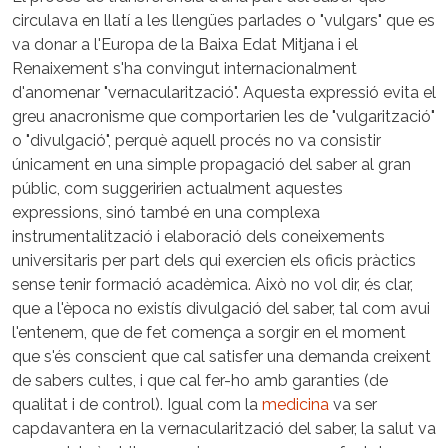
circulava en llatí a les llengües parlades o "vulgars" que es
va donar a l'Europa de la Baixa Edat Mitjana i el
Renaixement s'ha convingut internacionalment
d'anomenar "vernacularització". Aquesta expressió evita el
greu anacronisme que comportarien les de "vulgarització"
o "divulgació", perquè aquell procés no va consistir
únicament en una simple propagació del saber al gran
públic, com suggeririen actualment aquestes
expressions, sinó també en una complexa
instrumentalització i elaboració dels coneixements
universitaris per part dels qui exercien els oficis pràctics
sense tenir formació acadèmica. Això no vol dir, és clar,
que a l'època no existís divulgació del saber, tal com avui
l'entenem, que de fet comença a sorgir en el moment
que s'és conscient que cal satisfer una demanda creixent
de sabers cultes, i que cal fer-ho amb garanties (de
qualitat i de control). Igual com la
medicina
va ser
capdavantera en la vernacularització del saber, la salut va