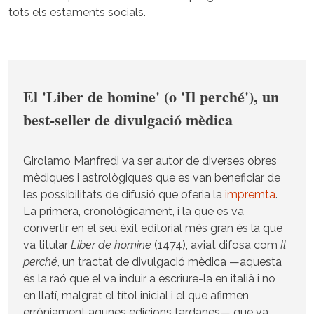
tots els estaments socials.
El 'Liber de homine' (o 'Il perché'), un
best-seller de divulgació mèdica
Girolamo Manfredi va ser autor de diverses obres
mèdiques i astrològiques que es van beneficiar de
les possibilitats de difusió que oferia la
impremta
.
La primera, cronològicament, i la que es va
convertir en el seu èxit editorial més gran és la que
va titular
Liber de homine
(1474), aviat difosa com
Il
perché
, un tractat de divulgació mèdica —aquesta
és la raó que el va induir a escriure-la en italià i no
en llatí, malgrat el títol inicial i el que afirmen
erròniament agunes edicions tardanes— que va