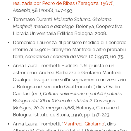
realizada por Pedro de Ribas (Zaragoza, 1567)
",
Asclepio
, 58 (2006), 147-193.
Tommaso Duranti,
Mai sotto Saturno: Girolamo
Manfredi, medico e astrologo
, Bolonya, Cooperativa
Libraria Universitaria Editrice Bologna, 2008.
Domenico Laurenza, "Il pensiero medico di Leonardo
intorno al 1490: Hieronymo Manfredi e altre probabili
fonti,
Achademia Leonardi da Vinci
, 10 (1997), 60-75.
Anna Laura Trombetti Budriesi, "Un giurista e un
astronomo: Andrea Barbazza e Girolamo Manfredi.
Qualque divagazione sull'insegnamento universitario
a Bologna nel secondo Quattrocento", dins Ovidio
Capitani (ed.),
Cultura universitaria e pubblici poteri a
Bologna dal XII al XV secolo: atti del 2. Convegno
(Bologna, 20-21 maggio 1988)
, Bolonya, Comune di
Bologna: Istituto de Storia, 1990, pp. 197-223.
Anna Laura Trombetti, "
Manfredi, Girolamo
", dins
Alberto M. Ghisalberti (dir.) [et al.],
Dizionario biografico