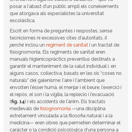
posar a l'abast d'un públic ampli els coneixements
que atorgava als especialistes la universitat
escolàstica.
Escrit en forma de preguntes i respostes, sense
tecnicismes ni excessives cites d'autoritats,
Il
perché
inclou un
regiment de sanitat
i un tractat de
fisiognomonia. Els regiments de sanitat eren
manuals higienicopràctics preventius destinats a
garantir el manteniment de la salut individual i, en
alguns casos, col·lectiva, basats en les sis “coses no
naturals” del galenisme: l'aire i l'ambient que
envolten l'ésser humà, el menjar i el beure, l'exercici i
el repòs, el son i la vigília, la repleció i l'evacuació
(
fig. 14
) i els accidents de l'ànim. Els tractats
medievals de
fisiognomonia
—una disciplina
estretament vinculada a la filosofia natural i a la
medicina— eren obres que permetien determinar el
caràcter o la condició psicològica d'una persona a