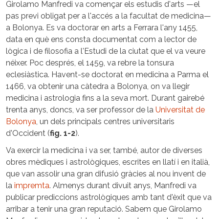
Girolamo Manfredi va començar els estudis d'arts —el
pas previ obligat per a l'accés a la facultat de medicina—
a Bolonya. Es va doctorar en arts a Ferrara l'any 1455,
data en què ens consta documentat com a lector de
lògica i de filosofia a l'Estudi de la ciutat que el va veure
néixer. Poc després, el 1459, va rebre la tonsura
eclesiàstica. Havent-se doctorat en medicina a Parma el
1466, va obtenir una càtedra a Bolonya, on va llegir
medicina i astrologia fins a la seva mort. Durant gairebé
trenta anys, doncs, va ser professor de la
Universitat de
Bolonya
, un dels principals centres universitaris
d'Occident (
fig. 1-2
).
Va exercir la medicina i va ser, també, autor de diverses
obres mèdiques i astrològiques, escrites en llatí i en italià,
que van assolir una gran difusió gràcies al nou invent de
la
impremta
. Almenys durant divuit anys, Manfredi va
publicar prediccions astrològiques amb tant d'èxit que va
arribar a tenir una gran reputació. Sabem que Girolamo