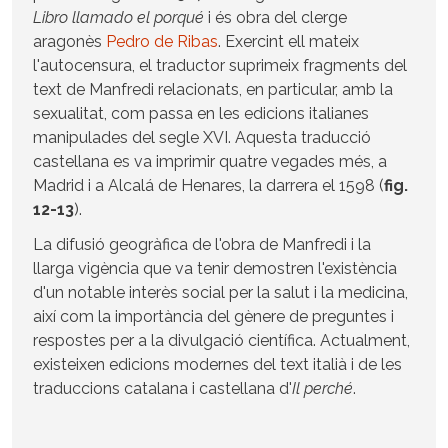
Libro llamado el porqué
i és obra del clerge
aragonès
Pedro de Ribas
. Exercint ell mateix
l'autocensura, el traductor suprimeix fragments del
text de Manfredi relacionats, en particular, amb la
sexualitat, com passa en les edicions italianes
manipulades del segle XVI. Aquesta traducció
castellana es va imprimir quatre vegades més, a
Madrid i a Alcalá de Henares, la darrera el 1598 (
fig.
12-13
).
La difusió geogràfica de l'obra de Manfredi i la
llarga vigència que va tenir demostren l'existència
d'un notable interès social per la salut i la medicina,
així com la importància del gènere de preguntes i
respostes per a la divulgació científica. Actualment,
existeixen edicions modernes del text italià i de les
traduccions catalana i castellana d'
Il perché
.