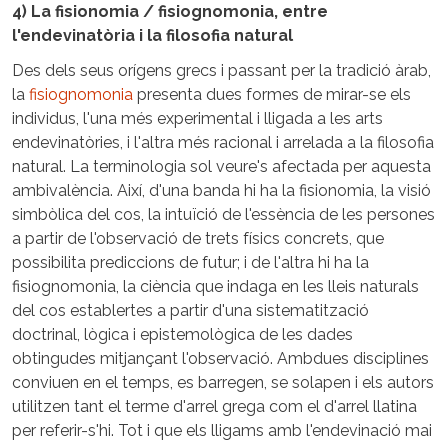
4) La fisionomia / fisiognomonia, entre
l'endevinatòria i la filosofia natural
Des dels seus orígens grecs i passant per la tradició àrab,
la
fisiognomonia
presenta dues formes de mirar-se els
individus, l'una més experimental i lligada a les arts
endevinatòries, i l'altra més racional i arrelada a la filosofia
natural. La terminologia sol veure's afectada per aquesta
ambivalència. Així, d'una banda hi ha la fisionomia, la visió
simbòlica del cos, la intuïció de l'essència de les persones
a partir de l'observació de trets físics concrets, que
possibilita prediccions de futur; i de l'altra hi ha la
fisiognomonia, la ciència que indaga en les lleis naturals
del cos establertes a partir d'una sistematització
doctrinal, lògica i epistemològica de les dades
obtingudes mitjançant l'observació. Ambdues disciplines
conviuen en el temps, es barregen, se solapen i els autors
utilitzen tant el terme d'arrel grega com el d'arrel llatina
per referir-s'hi. Tot i que els lligams amb l'endevinació mai