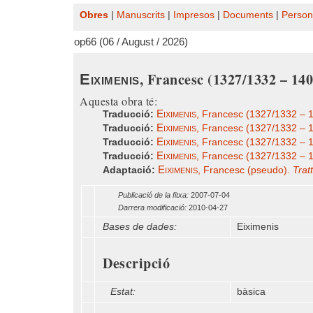
Obres
|
Manuscrits
|
Impresos
|
Documents
|
Person
op66 (06 / August / 2026)
, Francesc (1327/1332 – 14
Eiximenis
Aquesta obra té:
Eiximenis
Traducció:
, Francesc (1327/1332 – 
Eiximenis
Traducció:
, Francesc (1327/1332 – 
Eiximenis
Traducció:
, Francesc (1327/1332 – 
Eiximenis
Traducció:
, Francesc (1327/1332 – 
Eiximenis
Adaptació:
, Francesc (pseudo).
Trat
Publicació de la fitxa:
2007-07-04
Darrera modificació:
2010-04-27
Bases de dades:
Eiximenis
Descripció
Estat:
bàsica