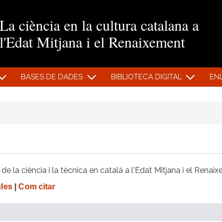
Vés al contingut
La ciència en la cultura catalana a
l'Edat Mitjana i el Renaixement
BASES DE DADES
BIBLIOTECA DIGITAL
EN
e la ciència i la tècnica en català a l'Edat Mitjana i el Renai
gles
|
Com citar