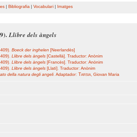
es
|
Bibliografia
|
Vocabulari
|
Imatges
09).
Llibre dels àngels
1409).
Boeck der inghelen
[Neerlandès]
1409).
Llibre dels àngels
[Castellà]. Traductor: Anònim
1409).
Llibre dels àngels
[Francès]. Traductor: Anònim
1409).
Llibre dels àngels
[Llatí]. Traductor: Anònim
Tarsia
tato della natura degli angeli
. Adaptador:
, Giovan Maria