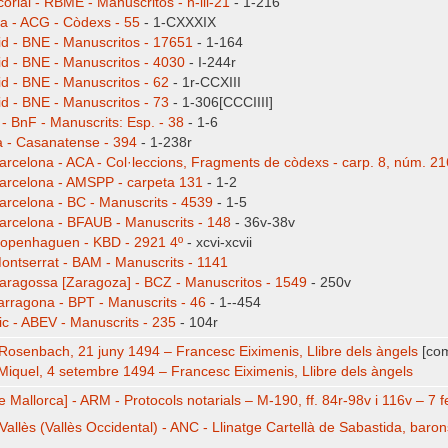
corial - RBME - Manuscritos - h-iii-21
- 1-216
a - ACG - Còdexs - 55
- 1-CXXXIX
d - BNE - Manuscritos - 17651
- 1-164
d - BNE - Manuscritos - 4030
- I-244r
d - BNE - Manuscritos - 62
- 1r-CCXIII
d - BNE - Manuscritos - 73
- 1-306[CCCIIII]
 - BnF - Manuscrits: Esp. - 38
- 1-6
 - Casanatense - 394
- 1-238r
arcelona - ACA - Col·leccions, Fragments de còdexs - carp. 8, núm. 21
arcelona - AMSPP - carpeta 131
- 1-2
arcelona - BC - Manuscrits - 4539
- 1-5
arcelona - BFAUB - Manuscrits - 148
- 36v-38v
openhaguen - KBD - 2921 4º
- xcvi-xcvii
ontserrat - BAM - Manuscrits - 1141
aragossa [Zaragoza] - BCZ - Manuscritos - 1549
- 250v
arragona - BPT - Manuscrits - 46
- 1--454
ic - ABEV - Manuscrits - 235
- 104r
Rosenbach, 21 juny 1494 – Francesc Eiximenis, Llibre dels àngels
[com
Miquel, 4 setembre 1494 – Francesc Eiximenis, Llibre dels àngels
e Mallorca] - ARM - Protocols notarials – M-190, ff. 84r-98v i 116v – 7 
Vallès (Vallès Occidental) - ANC - Llinatge Cartellà de Sabastida, baron