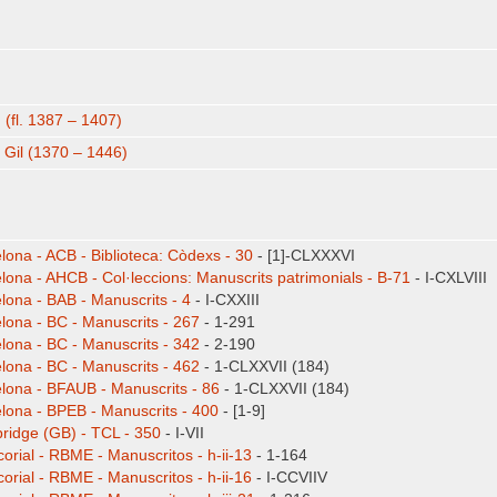
' (fl. 1387 – 1407)
, Gil (1370 – 1446)
lona - ACB - Biblioteca: Còdexs - 30
- [1]-CLXXXVI
lona - AHCB - Col·leccions: Manuscrits patrimonials - B-71
- I-CXLVIII
lona - BAB - Manuscrits - 4
- I-CXXIII
lona - BC - Manuscrits - 267
- 1-291
lona - BC - Manuscrits - 342
- 2-190
lona - BC - Manuscrits - 462
- 1-CLXXVII (184)
lona - BFAUB - Manuscrits - 86
- 1-CLXXVII (184)
lona - BPEB - Manuscrits - 400
- [1-9]
idge (GB) - TCL - 350
- I-VII
corial - RBME - Manuscritos - h-ii-13
- 1-164
corial - RBME - Manuscritos - h-ii-16
- I-CCVIIV