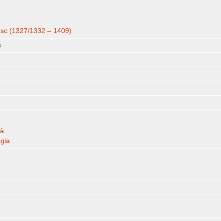
esc (1327/1332 – 1409)
s
là
ogia