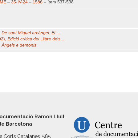
BME – 35-IV-24 – 1586
– ítem 537-538
,
De sant Miquel arcàngel. El ...
.
92),
Edició crítica del
Llibre dels ...
.
,
Àngels e demonis
.
ocumentació Ramon Llull
 de Barcelona
es Corts Catalanes, 585