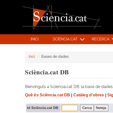
INICI
SCIÈNCIA.CAT
RECERCA
Inici
Bases de dades
Sciència.cat DB
Benvinguts a Sciència.cat DB, la base de dades d
Què és Sciència.cat DB
|
Catàleg d'obres
|
Si
Id Sciència.cat DB