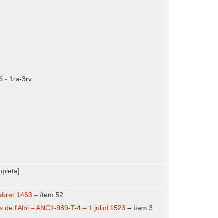
6
- 1ra-3rv
pleta]
febrer 1463
– ítem 52
s de l'Albi – ANC1-989-T-4 – 1 juliol 1523
– ítem 3