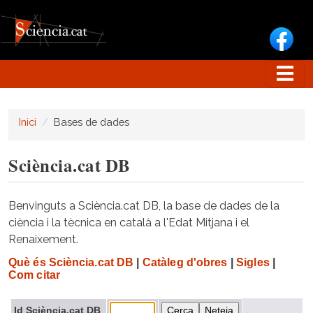
Vés al contingut
Inici
Bases de dades
Sciència.cat DB
Benvinguts a Sciència.cat DB, la base de dades de la
ciència i la tècnica en català a l'Edat Mitjana i el
Renaixement.
Què és Sciència.cat DB
|
Catàleg d'obres
|
Sigles
|
Com citar
Id Sciència.cat DB