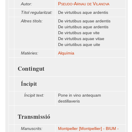
Pseudo-Arnau de Vilanova
Autor:
Títol regularitzat:
De virtutibus aque ardentis
Altres títols:
De virtutibus aquae ardentis
De uirtutibus aque ardentis
De virtutibus aque vite
De virtutibus aquae vitae
De uirtutibus aque uite
Matèries:
Alquímia
Contingut
Íncipit
Íncipit text:
Pone in vino antequam
destillaveris
Transmissió
Manuscrits:
Montpeller [Montpellier] - BIUM -