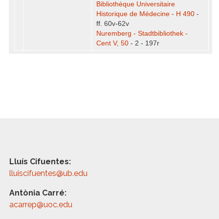
Bibliothèque Universitaire
Historique de Médecine - H 490
-
ff. 60v-62v
Nuremberg - Stadtbibliothek -
Cent V, 50
- 2 - 197r
Lluís Cifuentes:
lluiscifuentes@ub.edu
Antònia Carré:
acarrep@uoc.edu