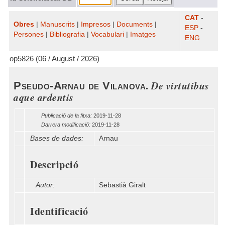
CAT
-
Obres
|
Manuscrits
|
Impresos
|
Documents
|
ESP
-
Persones
|
Bibliografia
|
Vocabulari
|
Imatges
ENG
op5826 (06 / August / 2026)
.
De virtutibus
Pseudo-Arnau de Vilanova
aque ardentis
Publicació de la fitxa:
2019-11-28
Darrera modificació:
2019-11-28
Bases de dades:
Arnau
Descripció
Autor:
Sebastià Giralt
Identificació