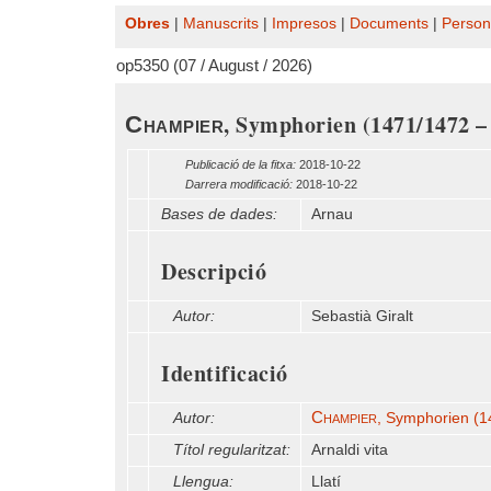
Obres
|
Manuscrits
|
Impresos
|
Documents
|
Person
op5350 (07 / August / 2026)
, Symphorien (1471/1472 –
Champier
Publicació de la fitxa:
2018-10-22
Darrera modificació:
2018-10-22
Bases de dades:
Arnau
Descripció
Autor:
Sebastià Giralt
Identificació
Champier
Autor:
, Symphorien (1
Títol regularitzat:
Arnaldi vita
Llengua:
Llatí