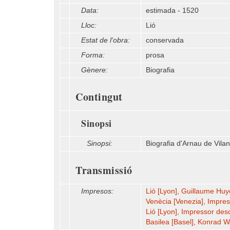
Data:
estimada - 1520
Lloc:
Lió
Estat de l'obra:
conservada
Forma:
prosa
Gènere:
Biografia
Contingut
Sinopsi
Sinopsi:
Biografia d'Arnau de Vila
Transmissió
Impresos:
Lió [Lyon], Guillaume Hu
Venècia [Venezia], Impre
Lió [Lyon], Impressor de
Basilea [Basel], Konrad W