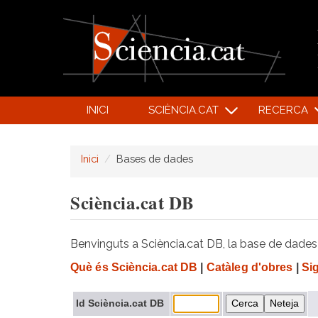
INICI
SCIÈNCIA.CAT
RECERCA
Inici
Bases de dades
Sciència.cat DB
Benvinguts a Sciència.cat DB, la base de dades d
Què és Sciència.cat DB
|
Catàleg d'obres
|
Si
Id Sciència.cat DB