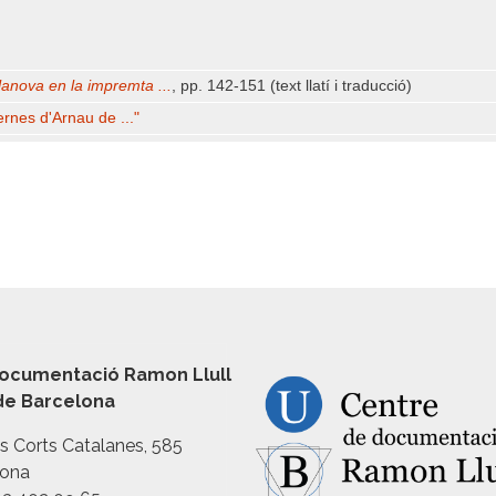
lanova en la impremta ...
, pp. 142-151 (text llatí i traducció)
rnes d'Arnau de ..."
ocumentació Ramon Llull
 de Barcelona
es Corts Catalanes, 585
lona