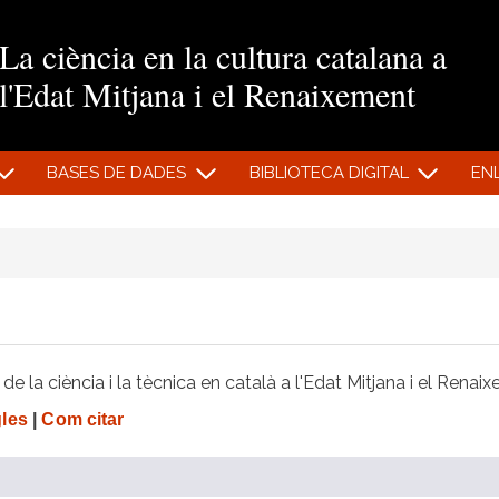
Vés al contingut
La ciència en la cultura catalana a
l'Edat Mitjana i el Renaixement
BASES DE DADES
BIBLIOTECA DIGITAL
EN
e la ciència i la tècnica en català a l'Edat Mitjana i el Renai
gles
|
Com citar