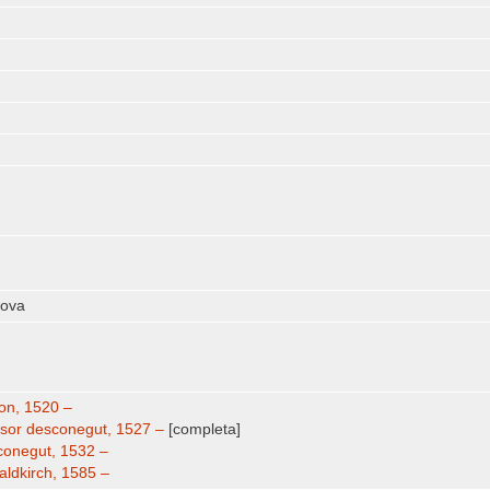
nova
yon, 1520 –
ssor desconegut, 1527 –
[completa]
sconegut, 1532 –
aldkirch, 1585 –