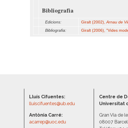
Bibliografia
Edicions:
Giralt (2002),
Arnau de Vi
Bibliografia:
Giralt (2006), "Vides mode
Lluís Cifuentes:
Centre de D
lluiscifuentes@ub.edu
Universitat
Antònia Carré:
Gran Via de l
acarrep@uoc.edu
08007 Barce