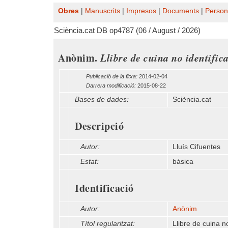
Obres
|
Manuscrits
|
Impresos
|
Documents
|
Person
Sciència.cat DB op4787 (06 / August / 2026)
Anònim.
Llibre de cuina no identific
Publicació de la fitxa:
2014-02-04
Darrera modificació:
2015-08-22
Bases de dades:
Sciència.cat
Descripció
Autor:
Lluís Cifuentes
Estat:
bàsica
Identificació
Autor:
Anònim
Títol regularitzat:
Llibre de cuina no