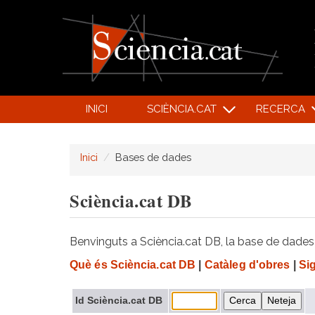
INICI
SCIÈNCIA.CAT
RECERCA
Inici
Bases de dades
Sciència.cat DB
Benvinguts a Sciència.cat DB, la base de dades d
Què és Sciència.cat DB
|
Catàleg d'obres
|
Si
Id Sciència.cat DB