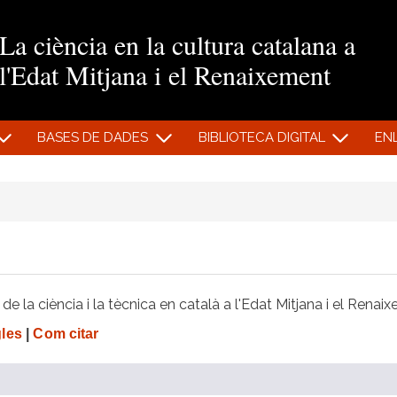
Vés al contingut
La ciència en la cultura catalana a
l'Edat Mitjana i el Renaixement
BASES DE DADES
BIBLIOTECA DIGITAL
EN
e la ciència i la tècnica en català a l'Edat Mitjana i el Renai
gles
|
Com citar