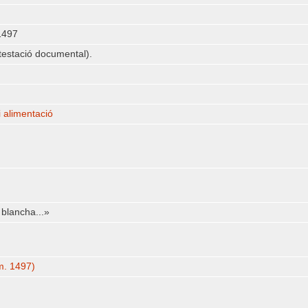
1497
estació documental).
i alimentació
 blancha...»
m. 1497)