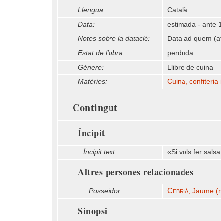
Llengua:
Català
Data:
estimada - ante 
Notes sobre la datació:
Data ad quem (at
Estat de l'obra:
perduda
Gènere:
Llibre de cuina
Matèries:
Cuina, confiteria 
Contingut
Íncipit
Íncipit text:
«Si vols fer salsa
Altres persones relacionades
Cebrià
Posseïdor:
, Jaume (
Sinopsi