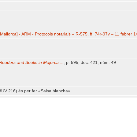
Mallorca] - ARM - Protocols notarials – R-575, ff. 74r-97v – 11 febrer 
Readers and Books in Majorca ...
, p. 595, doc. 421, núm. 49
UV 216) és per fer «Salsa blancha».