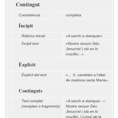
Contingut
Consistència:
completa
Íncipit
Rúbrica inicial:
«A sanch a stanquar».
Íncipit text:
«
Nostre senyor Déu
Jesucrist | stà en lo
crucifici
...».
Èxplicit
Èxplicit del text:
«... .II. candeles a l'altar
de madona santa Maria».
Continguts
Text complet
«A sanch a stanquar. —
(receptes o fragments):
Nostre senyor Déu
Jesucrist | stà en lo
crucifici. | Longí ab la