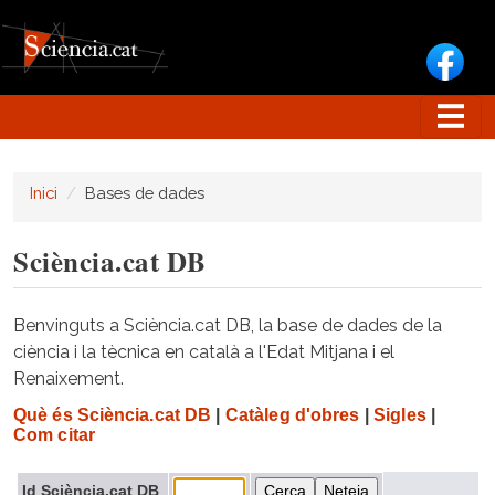
Vés al contingut
Inici
Bases de dades
Sciència.cat DB
Benvinguts a Sciència.cat DB, la base de dades de la
ciència i la tècnica en català a l'Edat Mitjana i el
Renaixement.
Què és Sciència.cat DB
|
Catàleg d'obres
|
Sigles
|
Com citar
Id Sciència.cat DB