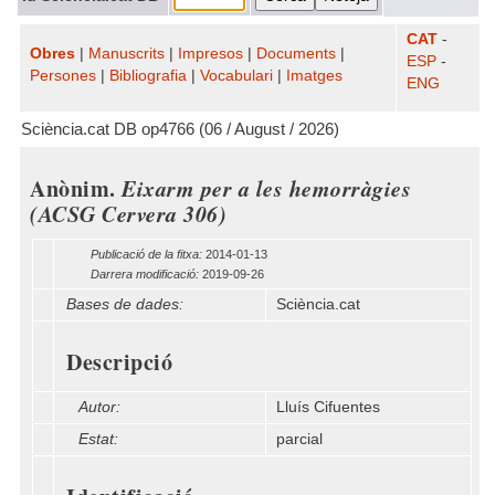
CAT
-
Obres
|
Manuscrits
|
Impresos
|
Documents
|
ESP
-
Persones
|
Bibliografia
|
Vocabulari
|
Imatges
ENG
Sciència.cat DB op4766 (06 / August / 2026)
Anònim.
Eixarm per a les hemorràgies
(ACSG Cervera 306)
Publicació de la fitxa:
2014-01-13
Darrera modificació:
2019-09-26
Bases de dades:
Sciència.cat
Descripció
Autor:
Lluís Cifuentes
Estat:
parcial