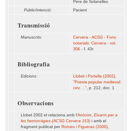
Pere de Solanelles.
Públic/intenció:
Pacient
Transmissió
Manuscrits:
Cervera - ACSG - Fons
notarials: Cervera - vol.
306
- f. 43r
Bibliografia
Edicions:
Llobet i Portella (2002),
"Poesia popular medieval:
cinc ..."
, p. 212, doc. 1
Observacions
Llobet 2002 el relaciona amb l'
Anònim,
Eixarm per a
les hemorràgies (ACSG Cervera 153)
i amb el
fragment publicat per
Romeu i Figueras (2000),