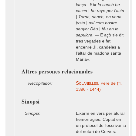
lança | li tir la sanch he
casca | he raye per l'asta.
| Torna, sanch, en vena
justa | axí com nostre
senyor Déu | féu en lo
sepulcre
. — E açò sie dit
tres vegades e fet
encenre .II. candeles a
l'altar de madona santa
Maria».
Altres persones relacionades
Solanelles
Recopilador:
, Pere de (fl.
1396 - 1444)
Sinopsi
Sinopsi:
Eixarm en vers per aturar
hemorràgies. Copiat en
un protocol de l'escrivania
del notari de Cervera