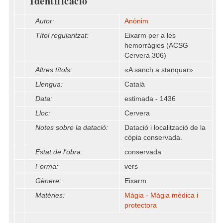
Identificació
Autor:
Anònim
Títol regularitzat:
Eixarm per a les
hemorràgies (ACSG
Cervera 306)
Altres títols:
«A sanch a stanquar»
Llengua:
Català
Data:
estimada - 1436
Lloc:
Cervera
Notes sobre la datació:
Datació i localització de la
còpia conservada.
Estat de l'obra:
conservada
Forma:
vers
Gènere:
Eixarm
Matèries:
Màgia - Màgia mèdica i
protectora