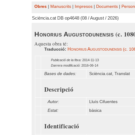
Obres
|
Manuscrits
|
Impresos
|
Documents
|
Person
Sciència.cat DB op4648 (08 / August / 2026)
(c. 108
Honorius Augustodunensis
Aquesta obra té:
Honorius Augustodunensis
Traducció:
(c. 10
Publicació de la fitxa:
2014-11-13
Darrera modificació:
2016-06-14
Bases de dades:
Sciència.cat, Translat
Descripció
Autor:
Lluís Cifuentes
Estat:
bàsica
Identificació