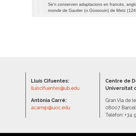
Se'n conserven adaptacions en francès, anglon
monde
de Gautier (o Gossouin) de Metz (1246)
Lluís Cifuentes:
Centre de D
lluiscifuentes@ub.edu
Universitat
Antònia Carré:
Gran Via de l
acarrep@uoc.edu
08007 Barce
Telèfon: +34 