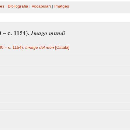
es
|
Bibliografia
|
Vocabulari
|
Imatges
0 – c. 1154).
Imago mundi
80 – c. 1154).
Imatge del món
[Català]