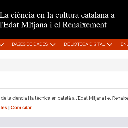
Vés al contingut
La ciència en la cultura catalana a
l'Edat Mitjana i el Renaixement
BASES DE DADES
BIBLIOTECA DIGITAL
EN
e la ciència i la tècnica en català a l'Edat Mitjana i el Renai
gles
|
Com citar