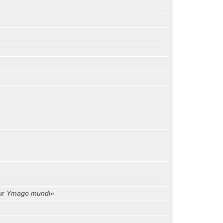
tur
Ymago mundi
»