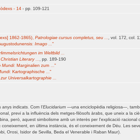
òdexs - 14
- pp. 109-121
dexs] 1862-1865),
Patrologiae cursus completus, seu ...
, vol. 172, col. 
 Augustodunensis:
Imago ...
"
Himmelsrichtungen im Weltbild ...
Christian Literary ...
, pp. 189-190
 Mundi
: Marginalien zum ..."
Mundi
: Kartographische ..."
zur Universalkartographie ...
s anys indicats. Com l'
Elucidarium
—una enciclopèdia religiosa—, també 
onal, previ a la influència dels metges-filòsofs àrabs, que uneix a la ciè
ombina, però, aquest simbolisme amb un interès per l'explicació raciona
ic coneixement, en última instància, és el coneixement de Déu. Les seves f
crobi, Orosi, Isidor de Sevilla, Beda el Venerable i Raban Maur).