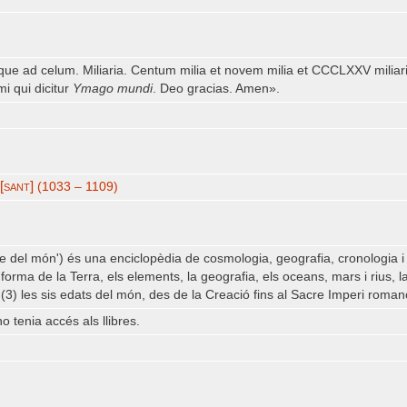
 usque ad celum. Miliaria. Centum milia et novem milia et CCCLXXV mili
mi qui dicitur
Ymago mundi
. Deo gracias. Amen».
[sant]
(1033 – 1109)
e del món') és una enciclopèdia de cosmologia, geografia, cronologia i hi
a forma de la Terra, els elements, la geografia, els oceans, mars i rius, l
i (3) les sis edats del món, des de la Creació fins al Sacre Imperi rom
o tenia accés als llibres.