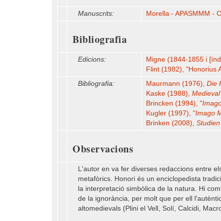
Manuscrits:
Morella - APASMMM - C
Bibliografia
Edicions:
Migne (1844-1855 i [ín
Flint (1982), "Honorius
Bibliografia:
Maurmann (1976),
Die 
Kaske (1988),
Medieval 
Brincken (1994), "
Imago
Kugler (1997), "
Imago 
Brinken (2008),
Studien 
Observacions
L'autor en va fer diverses redaccions entre el
metafòrics. Honori és un enciclopedista tradici
la interpretació simbòlica de la natura. Hi c
de la ignorància, per molt que per ell l'autènt
altomedievals (Plini el Vell, Solí, Calcidi, Ma