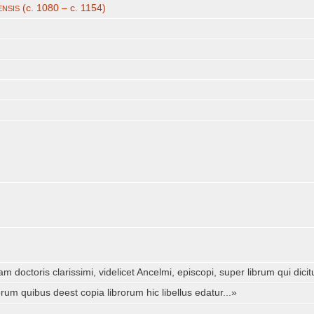
nsis
(c. 1080 – c. 1154)
m doctoris clarissimi, videlicet Ancelmi, episcopi, super librum qui dici
um quibus deest copia librorum hic libellus edatur...»