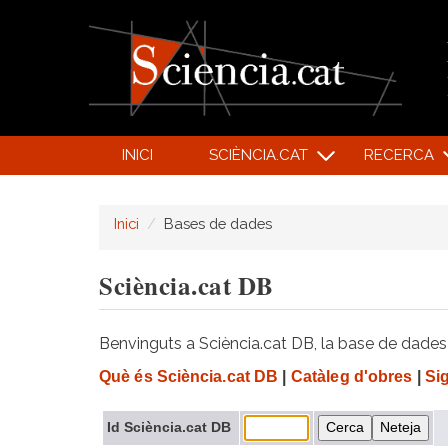
INICI
SCIÈNCIA.CAT
RECERCA
Inici
Bases de dades
Sciència.cat DB
Benvinguts a Sciència.cat DB, la base de dades d
Què és Sciència.cat DB
|
Catàleg d'obres
|
Si
Id Sciència.cat DB