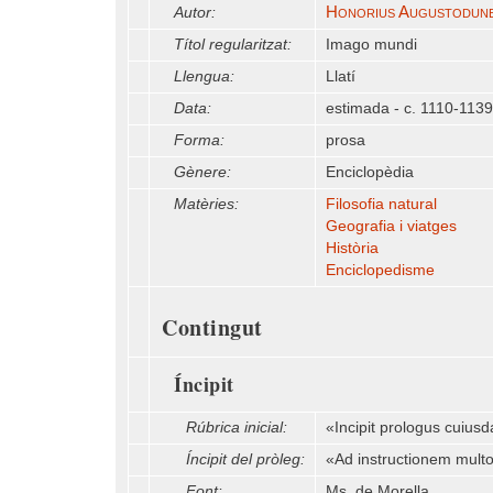
Honorius Augustodune
Autor:
Títol regularitzat:
Imago mundi
Llengua:
Llatí
Data:
estimada - c. 1110-1139
Forma:
prosa
Gènere:
Enciclopèdia
Matèries:
Filosofia natural
Geografia i viatges
Història
Enciclopedisme
Contingut
Íncipit
Rúbrica inicial:
«Incipit prologus cuiusda
Íncipit del pròleg:
«Ad instructionem multor
Font:
Ms. de Morella