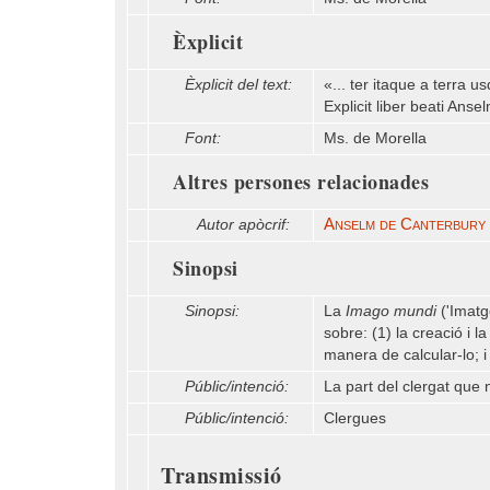
Èxplicit
Èxplicit del text:
«... ter itaque a terra
Explicit liber beati Ansel
Font:
Ms. de Morella
Altres persones relacionades
Anselm de Canterbury 
Autor apòcrif:
Sinopsi
Sinopsi:
La
Imago mundi
('Imatg
sobre: (1) la creació i l
manera de calcular-lo; 
Públic/intenció:
La part del clergat que n
Públic/intenció:
Clergues
Transmissió