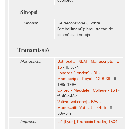
evellere.
Sinopsi
Sinopsi:
De decoratione
(“Sobre
l'embelliment”): breu tractat de
cosmètica i neteja.
Transmissió
Manuscrits:
Bethesda - NLM - Manuscripts - E
15
- ff. 5v-7r
Londres [London] - BL -
Manuscripts: Royal - 12.B.XII
- ff.
199r-199v
Oxford - Magdalen College - 164
-
ff. 46v-48v
Vaticà [Vaticano] - BAV -
Manoscritti: Vat. lat. - 4485
- ff.
53v-54r
Impresos:
Lió [Lyon], François Fradin, 1504
–