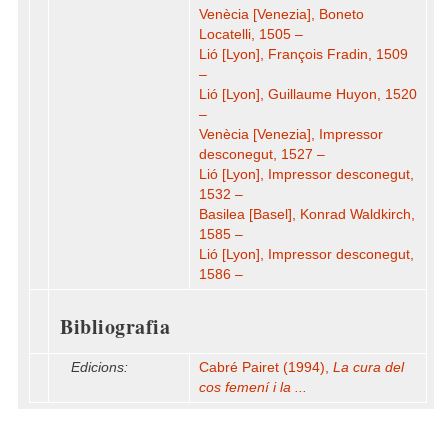
Venècia [Venezia], Boneto
Locatelli, 1505 –
Lió [Lyon], François Fradin, 1509
–
Lió [Lyon], Guillaume Huyon, 1520
–
Venècia [Venezia], Impressor
desconegut, 1527 –
Lió [Lyon], Impressor desconegut,
1532 –
Basilea [Basel], Konrad Waldkirch,
1585 –
Lió [Lyon], Impressor desconegut,
1586 –
Bibliografia
Edicions:
Cabré Pairet (1994),
La cura del
cos femení i la ...