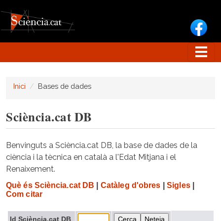
Vés al contingut
Inici
Bases de dades
Sciència.cat DB
Benvinguts a Sciència.cat DB, la base de dades de la
ciència i la tècnica en català a l'Edat Mitjana i el
Renaixement.
Què és Sciència.cat DB
|
Catàleg d'obres
|
Sigles
|
Com citar
Id Sciència.cat DB