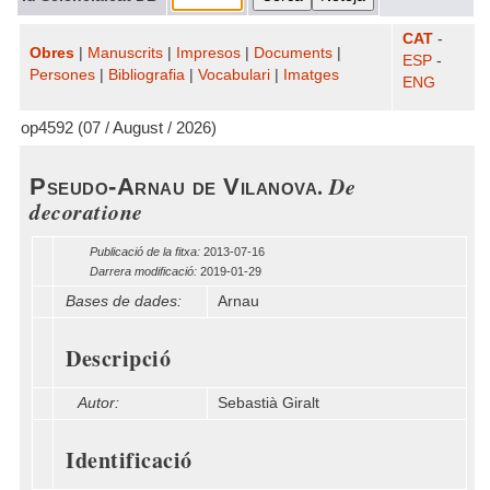
CAT
-
Obres
|
Manuscrits
|
Impresos
|
Documents
|
ESP
-
Persones
|
Bibliografia
|
Vocabulari
|
Imatges
ENG
op4592 (07 / August / 2026)
.
De
Pseudo-Arnau de Vilanova
decoratione
Publicació de la fitxa:
2013-07-16
Darrera modificació:
2019-01-29
Bases de dades:
Arnau
Descripció
Autor:
Sebastià Giralt
Identificació