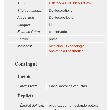
Pseudo-Arnau de Vilanova
Autor:
Títol regularitzat:
De decoratione
Altres títols:
De decore faciei
Llengua:
Llatí
Estat de l'obra:
conservada
Forma:
prosa
Matèries:
Medicina - Ginecologia,
obstetrícia i cosmètica
Contingut
Íncipit
Íncipit text:
Faciei decor et venustas
Èxplicit
Èxplicit del text:
pilos itaque humectando poteris