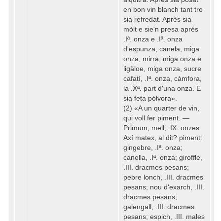
en bon vin blanch tant tro
sia refredat. Aprés sia
mòlt e sie'n presa aprés
.Iª. onza e .Iª. onza
d'espunza, canela, miga
onza, mirra, miga onza e
ligàloe, miga onza, sucre
cafatí, .Iª. onza, càmfora,
la .Xª. part d'una onza. E
sia feta pólvora».
(2) «A un quarter de vin,
qui voll fer piment. —
Primum, mell, .IX. onzes.
Axí matex, al dit? piment:
gingebre, .Iª. onza;
canella, .Iª. onza; giroffle,
.III. dracmes pesans;
pebre lonch, .III. dracmes
pesans; nou d'exarch, .III.
dracmes pesans;
galengall, .III. dracmes
pesans; espich, .III. males