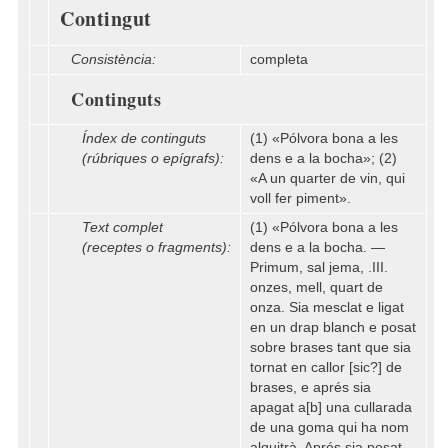
Contingut
Consistència:
completa
Continguts
Índex de continguts
(1) «Pólvora bona a les
(rúbriques o epígrafs):
dens e a la bocha»; (2)
«A un quarter de vin, qui
voll fer piment».
Text complet
(1) «Pólvora bona a les
(receptes o fragments):
dens e a la bocha. —
Primum, sal jema, .III.
onzes, mell, quart de
onza. Sia mesclat e ligat
en un drap blanch e posat
sobre brases tant que sia
tornat en callor [sic?] de
brases, e aprés sia
apagat a[b] una cullarada
de una goma qui ha nom
alquitrà. Aprés sia posat