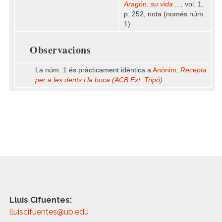
Aragón: su vida ...
, vol. 1,
p. 252, nota (només núm.
1)
Observacions
La núm. 1 és pràcticament idèntica a
Anònim,
Recepta
per a les dents i la boca (ACB Ext. Tripó)
.
Lluís Cifuentes:
lluiscifuentes@ub.edu