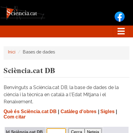
Vés al contingut
Inici
Bases de dades
Sciència.cat DB
Benvinguts a Sciència.cat DB, la base de dades de la
ciència i la tècnica en català a l'Edat Mitjana i el
Renaixement.
Què és Sciència.cat DB
|
Catàleg d'obres
|
Sigles
|
Com citar
Id Sciència.cat DB