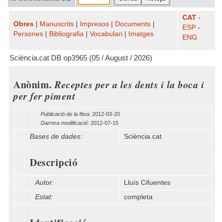
CAT
-
Obres
|
Manuscrits
|
Impresos
|
Documents
|
ESP
-
Persones
|
Bibliografia
|
Vocabulari
|
Imatges
ENG
Sciència.cat DB op3965 (05 / August / 2026)
Anònim.
Receptes per a les dents i la boca i
per fer piment
Publicació de la fitxa:
2012-03-20
Darrera modificació:
2012-07-15
Bases de dades:
Sciència.cat
Descripció
Autor:
Lluís Cifuentes
Estat:
completa