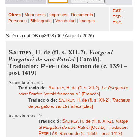
CAT
-
Obres
|
Manuscrits
|
Impresos
|
Documents
|
ESP
-
Persones
|
Bibliografia
|
Vocabulari
|
Imatges
ENG
Sciència.cat DB op3678 (06 / August / 2026)
, H. de (fl. s. XII-2).
Viatge al
Saltrey
Purgatori de sant Patrici
[Català].
Traductor:
, Ramon de (c. 1350 –
Perellós
post 1419)
Aquesta obra és:
Saltrey
Traducció de:
, H. de (fl. s. XII-2).
Le Purgatoire
saint Patrice
[versió francesa
a
]
[Francès]
Saltrey
Traducció de:
, H. de (fl. s. XII-2).
Tractatus
de purgatorio sancti Patricii
[Llatí]
Aquesta obra té:
Saltrey
Traducció:
, H. de (fl. s. XII-2).
Viatge
al Purgatori de sant Patrici
[Occità]. Traductor:
Perellós
, Ramon de (c. 1350 – post 1419)