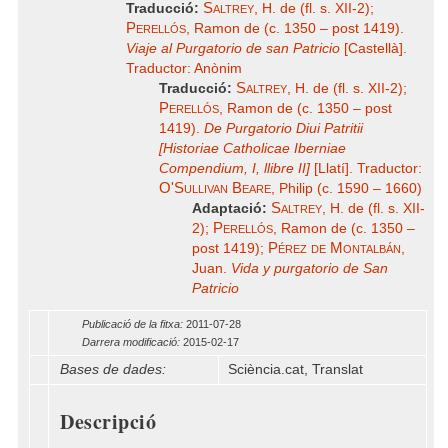
Saltrey
Traducció:
, H. de (fl. s. XII-2);
Perellós
, Ramon de (c. 1350 – post 1419).
Viaje al Purgatorio de san Patricio
[Castellà].
Traductor: Anònim
Saltrey
Traducció:
, H. de (fl. s. XII-2);
Perellós
, Ramon de (c. 1350 – post
1419).
De Purgatorio Diui Patritii
[Historiae Catholicae Iberniae
Compendium, I, llibre II]
[Llatí]. Traductor:
O'Sullivan Beare
, Philip (c. 1590 – 1660)
Saltrey
Adaptació:
, H. de (fl. s. XII-
Perellós
2);
, Ramon de (c. 1350 –
Pérez de Montalbán
post 1419);
,
Juan.
Vida y purgatorio de San
Patricio
Publicació de la fitxa:
2011-07-28
Darrera modificació:
2015-02-17
Bases de dades:
Sciència.cat, Translat
Descripció