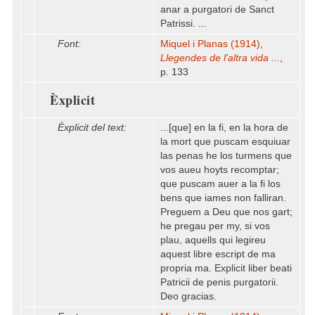
anar a purgatori de Sanct
Patrissi. ...
Font:
Miquel i Planas (1914),
Llegendes de l'altra vida ...
,
p. 133
Èxplicit
Èxplicit del text:
...[que] en la fi, en la hora de
la mort que puscam esquiuar
las penas he los turmens que
vos aueu hoyts recomptar;
que puscam auer a la fi los
bens que iames non falliran.
Preguem a Deu que nos gart;
he pregau per my, si vos
plau, aquells qui legireu
aquest libre escript de ma
propria ma. Explicit liber beati
Patricii de penis purgatorii.
Deo gracias.