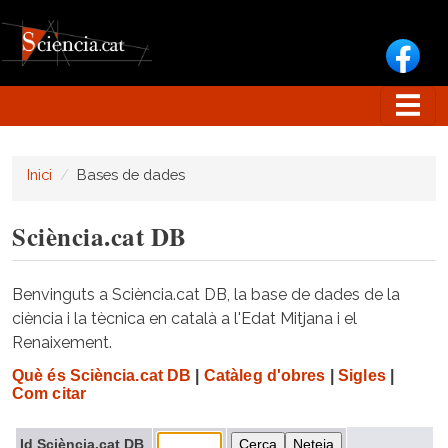
Vés al contingut
Inici
Bases de dades
Sciència.cat DB
Benvinguts a Sciència.cat DB, la base de dades de la
ciència i la tècnica en català a l'Edat Mitjana i el
Renaixement.
Què és Sciència.cat DB
|
Catàleg d'obres
|
Sigles
|
Com citar
Id Sciència.cat DB