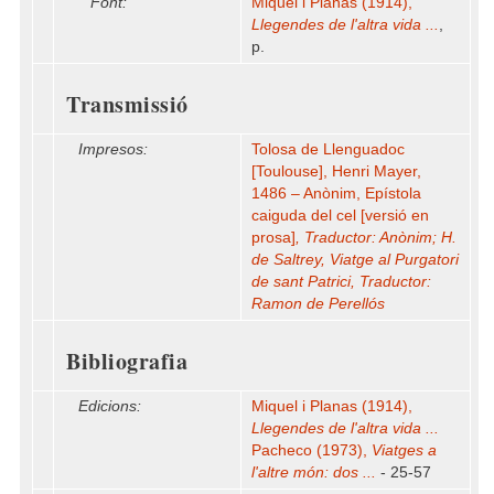
Font:
Miquel i Planas (1914),
Llegendes de l'altra vida ...
,
p.
Transmissió
Impresos:
Tolosa de Llenguadoc
[Toulouse], Henri Mayer,
1486 – Anònim, Epístola
caiguda del cel [versió en
prosa]
, Traductor: Anònim; H.
de Saltrey, Viatge al Purgatori
de sant Patrici, Traductor:
Ramon de Perellós
Bibliografia
Edicions:
Miquel i Planas (1914),
Llegendes de l'altra vida ...
Pacheco (1973),
Viatges a
l'altre món: dos ...
- 25-57