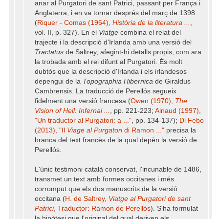
anar al Purgatori de sant Patrici, passant per França i
Anglaterra, i en va tornar després del març de 1398
(
Riquer - Comas (1964),
Història de la literatura ...
,
vol. II, p. 327). En el
Viatge
combina el relat del
trajecte i la descripció d'Irlanda amb una versió del
Tractatus
de Saltrey, afegint-hi detalls propis, com ara
la trobada amb el rei difunt al Purgatori. És molt
dubtós que la descripció d'Irlanda i els irlandesos
depengui de la
Topographia Hibernica
de Giraldus
Cambrensis. La traducció de Perellós segueix
fidelment una versió francesa (
Owen (1970),
The
Vision of Hell: Infernal ...
, pp. 221-223;
Ainaud (1997),
"Un traductor al Purgatori: a ..."
, pp. 134-137);
Di Febo
(2013), "Il
Viage al Purgatori
di Ramon ..."
precisa la
branca del text francès de la qual depèn la versió de
Perellós.
L'únic testimoni català conservat, l'incunable de 1486,
transmet un text amb formes occitanes i més
corromput que els dos manuscrits de la versió
occitana (
H. de Saltrey,
Viatge al Purgatori de sant
Patrici
, Traductor: Ramon de Perellós
). S'ha formulat
la hipòtesi que l'original del qual deriven els