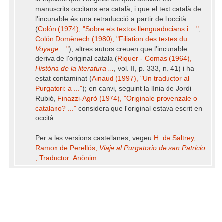
manuscrits occitans era català, i que el text català de
l'incunable és una retraducció a partir de l'occità
(
Colón (1974), "Sobre els textos llenguadocians i ..."
;
Colón Domènech (1980), "Filiation des textes du
Voyage ...
"
); altres autors creuen que l'incunable
deriva de l'original català (
Riquer - Comas (1964),
Història de la literatura ...
, vol. II, p. 333, n. 41) i ha
estat contaminat (
Ainaud (1997), "Un traductor al
Purgatori: a ..."
); en canvi, seguint la línia de Jordi
Rubió,
Finazzi-Agrò (1974), "Originale provenzale o
catalano? ..."
considera que l'original estava escrit en
occità.
Per a les versions castellanes, vegeu
H. de Saltrey,
Ramon de Perellós,
Viaje al Purgatorio de san Patricio
, Traductor: Anònim
.