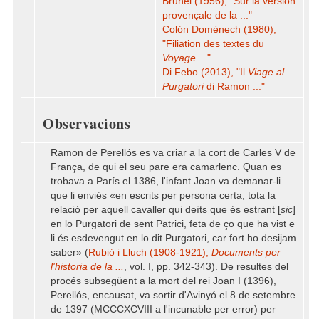
Brunel (1956), "Sur la version
provençale de la ..."
Colón Domènech (1980),
"Filiation des textes du
Voyage ...
"
Di Febo (2013), "Il
Viage al
Purgatori
di Ramon ..."
Observacions
Ramon de Perellós es va criar a la cort de Carles V de
França, de qui el seu pare era camarlenc. Quan es
trobava a París el 1386, l'infant Joan va demanar-li
que li enviés «en escrits per persona certa, tota la
relació per aquell cavaller qui deïts que és estrant [
sic
]
en lo Purgatori de sent Patrici, feta de ço que ha vist e
li és esdevengut en lo dit Purgatori, car fort ho desijam
saber» (
Rubió i Lluch (1908-1921),
Documents per
l'historia de la ...
, vol. I, pp. 342-343). De resultes del
procés subsegüent a la mort del rei Joan I (1396),
Perellós, encausat, va sortir d'Avinyó el 8 de setembre
de 1397 (MCCCXCVIII a l'incunable per error) per