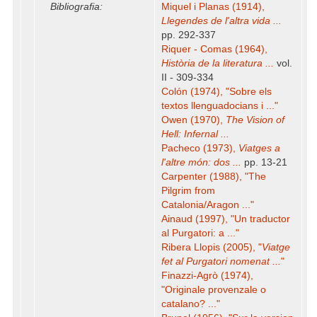
Bibliografia:
Miquel i Planas (1914),
Llegendes de l'altra vida ...
pp. 292-337
Riquer - Comas (1964),
Història de la literatura ...
vol.
II - 309-334
Colón (1974), "Sobre els
textos llenguadocians i ..."
Owen (1970),
The Vision of
Hell: Infernal ...
Pacheco (1973),
Viatges a
l'altre món: dos ...
pp. 13-21
Carpenter (1988), "The
Pilgrim from
Catalonia/Aragon ..."
Ainaud (1997), "Un traductor
al Purgatori: a ..."
Ribera Llopis (2005), "
Viatge
fet al Purgatori nomenat ...
"
Finazzi-Agrò (1974),
"Originale provenzale o
catalano? ..."