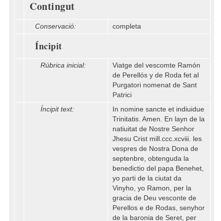
Contingut
Conservació:
completa
Íncipit
Rúbrica inicial:
Viatge del vescomte Ramón
de Perellós y de Roda fet al
Purgatori nomenat de Sant
Patrici
Íncipit text:
In nomine sancte et indiuidue
Trinitatis. Amen. En layn de la
natiuitat de Nostre Senhor
Jhesu Crist mill.ccc.xcviii. les
vespres de Nostra Dona de
septenbre, obtenguda la
benedictio del papa Benehet,
yo parti de la ciutat da
Vinyho, yo Ramon, per la
gracia de Deu vesconte de
Perellos e de Rodas, senyhor
de la baronia de Seret, per