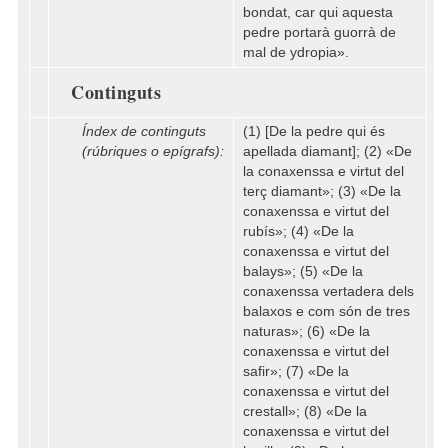
bondat, car qui aquesta
pedre portarà guorrà de
mal de ydropia».
Continguts
Índex de continguts
(1) [De la pedre qui és
(rúbriques o epígrafs):
apellada diamant]; (2) «De
la conaxenssa e virtut del
terç diamant»; (3) «De la
conaxenssa e virtut del
rubís»; (4) «De la
conaxenssa e virtut del
balays»; (5) «De la
conaxenssa vertadera dels
balaxos e com són de tres
naturas»; (6) «De la
conaxenssa e virtut del
safir»; (7) «De la
conaxenssa e virtut del
crestall»; (8) «De la
conaxenssa e virtut del