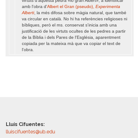
virtuts d'aquesta pedra «lo gran Albert», a identificar
amb l'obra d'
Albert el Gran (pseudo),
Experimenta
Alberti
, la més difosa sobre màgia natural, que també
va circular en català. No hi ha referències religioses ni
bíbliques, però el ms. conservat s'inicia amb una
justificació de les virtuts ocultes de les pedres a partir
de la Bíblia i dels Pares de l'Església, aparentment
copiada per la mateixa mà que va copiar el text de
l'obra.
Lluís Cifuentes:
lluiscifuentes@ub.edu