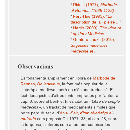
*
Riddle (1977),
Marbode
of Rennes' (1035-1123) ...
*
Féry-Hué (1993), "La
description de la «pierre ..."
*
Harris (2009),
The Idea of
Lapidary Medicine ...
*
Gontero Lauze (2010),
Sagesses minérales:
médecine et ...
Observacions
Es fonamenta àmpliament en l'obra de
Marbode de
Rennes,
De lapidibus
, la font més popular de la
litoteràpia medieval, però no n'és una traducció. El
text dóna pistes d'altres fonts emprades per l'autor: al
cap. 8, sobre el beril·le, hi és citat un
«Libre de simple
medecina»
, un tractat de medicaments simples que
no té perquè ser el d'
Abū-l-Ṣalt,
Kitāb al-adwiya al-
mufrada
com proposà Gili 1977: 38; al cap. 28, sobre
la turquesa, s'ofereix com a font per conèixer les