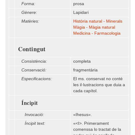
Forma:
prosa
Gènere:
Lapidari
Matèries:
Història natural - Minerals
Màgia - Màgia natural
Medicina - Farmacologia
Contingut
Consistència:
completa
Conservació:
fragmentària
Especificacions:
El ms. conservat no conté
les il·lustracions que duia a
cada capítol.
Íncipit
Invocació:
«Ihesus».
Íncipit text:
«<I>. Primerament
comenssa lo tractat de la