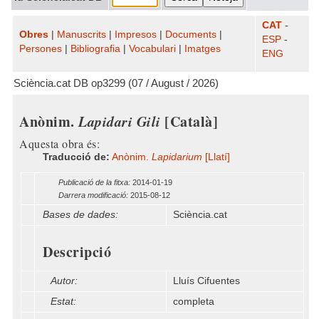
CAT
-
Obres
|
Manuscrits
|
Impresos
|
Documents
|
ESP
-
Persones
|
Bibliografia
|
Vocabulari
|
Imatges
ENG
Sciència.cat DB op3299 (07 / August / 2026)
Anònim.
Lapidari Gili
[Català]
Aquesta obra és:
Traducció de:
Anònim.
Lapidarium
[Llatí]
Publicació de la fitxa:
2014-01-19
Darrera modificació:
2015-08-12
Bases de dades:
Sciència.cat
Descripció
Autor:
Lluís Cifuentes
Estat:
completa