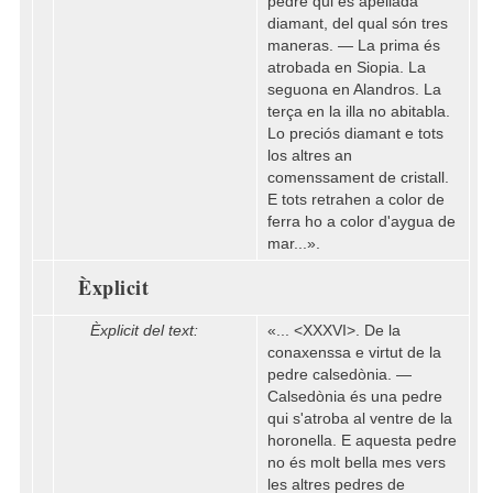
pedre qui és apellada
diamant, del qual són tres
maneras. — La prima és
atrobada en Siopia. La
seguona en Alandros. La
terça en la illa no abitabla.
Lo preciós diamant e tots
los altres an
comenssament de cristall.
E tots retrahen a color de
ferra ho a color d'aygua de
mar...».
Èxplicit
Èxplicit del text:
«... <XXXVI>. De la
conaxenssa e virtut de la
pedre calsedònia. —
Calsedònia és una pedre
qui s'atroba al ventre de la
horonella. E aquesta pedre
no és molt bella mes vers
les altres pedres de