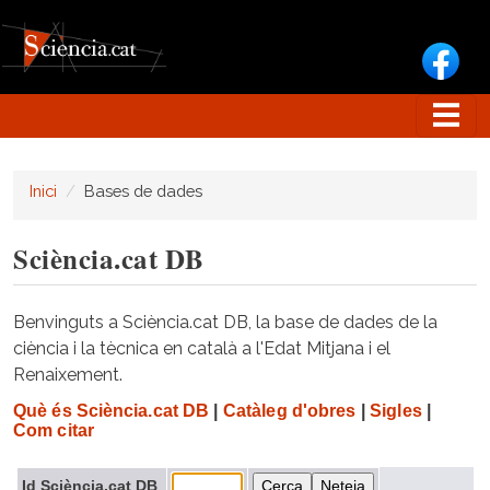
Vés al contingut
Inici
Bases de dades
Sciència.cat DB
Benvinguts a Sciència.cat DB, la base de dades de la
ciència i la tècnica en català a l'Edat Mitjana i el
Renaixement.
Què és Sciència.cat DB
|
Catàleg d'obres
|
Sigles
|
Com citar
Id Sciència.cat DB