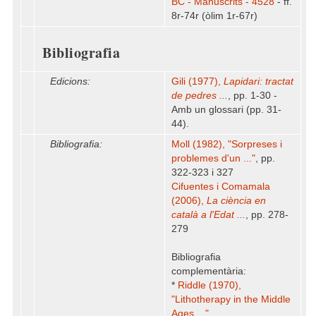
BC - Manuscrits - 4528
- ff.
8r-74r (òlim 1r-67r)
Bibliografia
Edicions:
Gili (1977),
Lapidari: tractat
de pedres ...
, pp. 1-30 -
Amb un glossari (pp. 31-
44).
Bibliografia:
Moll (1982), "Sorpreses i
problemes d'un ..."
, pp.
322-323 i 327
Cifuentes i Comamala
(2006),
La ciència en
català a l'Edat ...
, pp. 278-
279
Bibliografia
complementària:
*
Riddle (1970),
"Lithotherapy in the Middle
Ages ..."