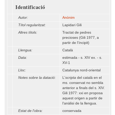
Identificació
Autor:
Anònim
Títol regularitzat:
Lapidari Gili
Altres títols:
Tractat de pedres
precioses (Gili 1977, a
partir de l'íncipit)
Llengua:
Català
Data:
estimada - s. XIV ex. - s.
XV-1
Lloc:
Catalunya nord-oriental
Notes sobre la datació:
L'
scripta
del català en el
ms. conservat no sembla
anterior a finals del s. XIV.
Gili 1977: xxi en proposa
aquest origen a partir de
l'anàlisi de la llengua.
Estat de l'obra:
conservada