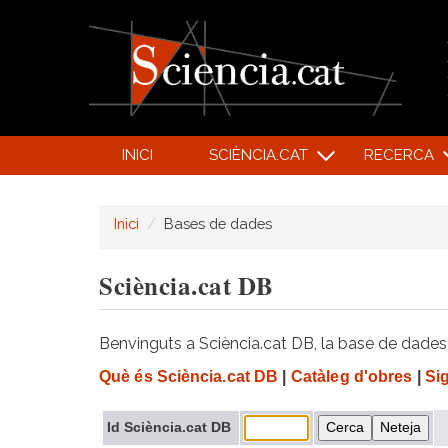
INICI
SCIÈNCIA.CAT
RECERCA
Inici
Bases de dades
Sciència.cat DB
Benvinguts a Sciència.cat DB, la base de dades d
Què és Sciència.cat DB
|
Catàleg d'obres
|
Si
Id Sciència.cat DB