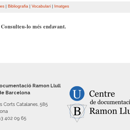
es
|
Bibliografia
|
Vocabulari
|
Imatges
. Consulteu-lo més endavant.
ocumentació Ramon Llull
 de Barcelona
es Corts Catalanes, 585
lona
93 402 09 65