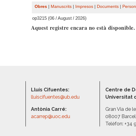
Obres
|
Manuscrits
|
Impresos
|
Documents
|
Person
op3215 (06 / August / 2026)
Aquest registre encara no està disponible
Lluís Cifuentes:
Centre de D
lluiscifuentes@ub.edu
Universitat
Antònia Carré:
Gran Via de l
acarrep@uoc.edu
08007 Barce
Telèfon: +34 