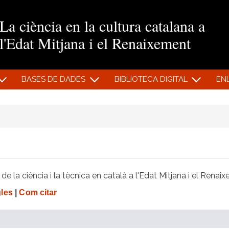
Vés al contingut
La ciència en la cultura catalana a
l'Edat Mitjana i el Renaixement
BASES DE DADES
BIBLIOTECA DIGITAL
EN
e la ciència i la tècnica en català a l'Edat Mitjana i el Renai
gles
|
Com citar