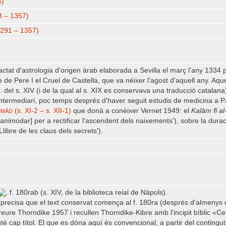
5)
3 – 1357)
1291 – 1357)
tractat d'astrologia d'origen àrab elaborada a Sevilla el març l'any 1334
 de Pere I el Cruel de Castella, que va néixer l'agost d'aquell any. Aqu
 del s. XIV (i de la qual al s. XIX es conservava una traducció catalana),
 intermediari, poc temps després d'haver seguit estudis de medicina a Pa
mmād
(s. XI-2 – s. XII-1)
que donà a conèixer Vernet 1949: el
Kalām fī al
animodar] per a rectificar l'ascendent dels naixements'), sobre la durac
Llibre de les claus dels secrets').
, f. 180rab (s. XIV, de la biblioteca reial de Nàpols).
recisa que el text conservat comença al f. 180ra (després d'almenys dos 
reure Thorndike 1957 i recullen Thorndike-Kibre amb l'incipit bíblic «C
 cap títol. El que es dóna aquí és convencional, a partir del contingut i d