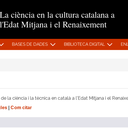
Vés al contingut
La ciència en la cultura catalana a
l'Edat Mitjana i el Renaixement
BASES DE DADES
BIBLIOTECA DIGITAL
EN
e la ciència i la tècnica en català a l'Edat Mitjana i el Renai
gles
|
Com citar