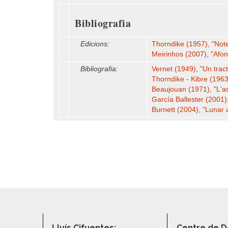
Bibliografia
Edicions:
Thorndike (1957), "Note
Meirinhos (2007), "Afon
Bibliografia:
Vernet (1949), "Un tracta
Thorndike - Kibre (196
Beaujouan (1971), "L'as
García Ballester (2001)
Burnett (2004), "Lunar as
Lluís Cifuentes:
Centre de D