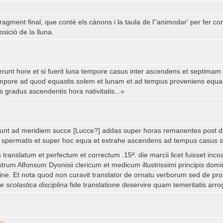
agment final, que conté els cànons i la taula de l''animodar' per fer c
sició de la lluna.
ns erunt hore et si fuerit luna tempore casus inter ascendens et septima
empore ad quod equastis solem et lunam et ad tempus proveniens equa 
s gradus ascendentis hora nativitatis...»
re sunt ad meridiem succe [Lucce?] addas super horas remanentes post
spermatis et super hoc equa et extrahe ascendens ad tempus casus s
 translatum et perfectum et correctum .15ª. die marcii licet fuisset inc
um Alfonsum Dyonisii clericum et medicum illustrissimi principis domini
gine. Et nota quod non curavit translator de ornatu verborum sed de pro
e scolastica disciplina
fide translatione deservire quam temeritatis arro