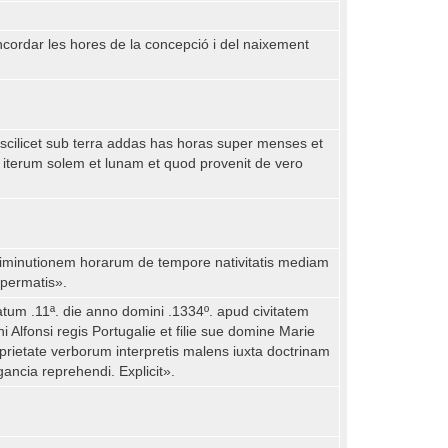
oncordar les hores de la concepció i del naixement
m scilicet sub terra addas has horas super menses et
iterum solem et lunam et quod provenit de vero
 diminutionem horarum de tempore nativitatis mediam
permatis».
oatum .11ª. die anno domini .1334º. apud civitatem
 Alfonsi regis Portugalie et filie sue domine Marie
prietate verborum interpretis malens iuxta doctrinam
gancia reprehendi. Explicit».