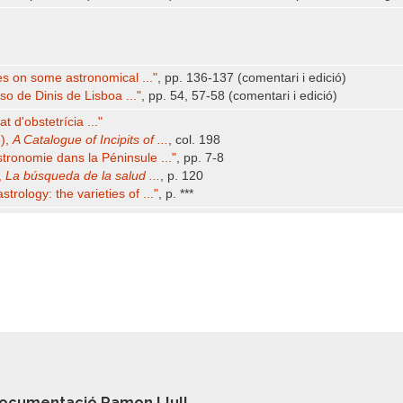
s on some astronomical ..."
, pp. 136-137 (comentari i edició)
so de Dinis de Lisboa ..."
, pp. 54, 57-58 (comentari i edició)
t d'obstetrícia ..."
3),
A Catalogue of Incipits of ...
, col. 198
tronomie dans la Péninsule ..."
, pp. 7-8
,
La búsqueda de la salud ...
, p. 120
trology: the varieties of ..."
, p. ***
ocumentació Ramon Llull