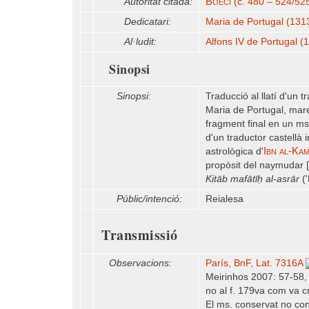
Boeci
Autoritat citada:
(c. 480 – 524/52
Dedicatari:
Maria de Portugal (131
Al·ludit:
Alfons IV de Portugal (
Sinopsi
Sinopsi:
Traducció al llatí d'un 
Maria de Portugal, mare
fragment final en un ms.
d'un traductor castellà
Ibn al-Ka
astrològica d'
propòsit del naymudar [
Kitāb mafātīḥ al-asrār
('
Públic/intenció:
Reialesa
Transmissió
Observacions:
París, BnF, Lat. 7316A
Meirinhos 2007: 57-58, p
no al f. 179va com va c
El ms. conservat no conté