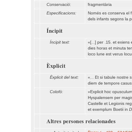
Conservació:
fragmentària
Especificacions:
Només es conserva el fr
dels infants segons la po
Íncipit
Íncipit text:
«[...] per .15. et exie
dies horas et minuta t
loco lune est verus locu
Èxplicit
Èxplicit del text:
«... Et si tabule nost
diem de tempore casus 
Colofó:
«Explicit hoc opusculum
Hyspalensem per magistr
Castelle et Legionis re
et exemplum Boetii in
D
Altres persones relacionades