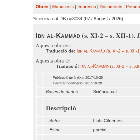
Obres
|
Manuscrits
|
Impresos
|
Documents
|
Person
Sciència.cat DB op3034 (07 / August / 2026)
(s. XI-2 – s. XII-1).
Ibn al-Kammād
Aquesta obra és:
Ibn al-Kammād
Traducció de:
(s. XI-2 – s. XII-
Aquesta obra té:
Ibn al-Kammād
Traducció:
(s. XI-2 – s. XI
Publicació de la fitxa:
2017-10-28
Darrera modificació:
2017-10-28
Bases de dades:
Sciència.cat
Descripció
Autor:
Lluís Cifuentes
Estat:
parcial