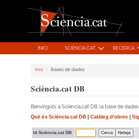
INICI
SCIÈNCIA.CAT
RECERCA
Inici
Bases de dades
Sciència.cat DB
Benvinguts a Sciència.cat DB, la base de dades d
Què és Sciència.cat DB
|
Catàleg d'obres
|
Si
Id Sciència.cat DB