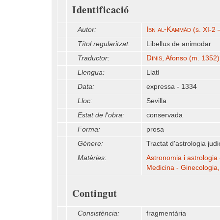
Identificació
Ibn al-Kammād
Autor:
(s. XI-2 –
Títol regularitzat:
Libellus de animodar
Dinis
Traductor:
, Afonso (m. 1352)
Llengua:
Llatí
Data:
expressa - 1334
Lloc:
Sevilla
Estat de l'obra:
conservada
Forma:
prosa
Gènere:
Tractat d'astrologia judi
Matèries:
Astronomia i astrologia 
Medicina - Ginecologia,
Contingut
Consistència:
fragmentària