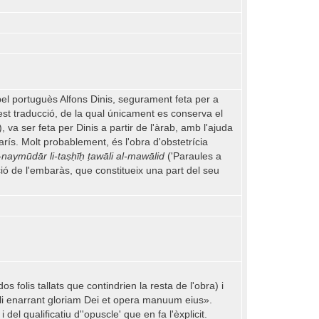
 pel portuguès Alfons Dinis, segurament feta per a
est traducció, de la qual únicament es conserva el
 va ser feta per Dinis a partir de l'àrab, amb l'ajuda
rís. Molt probablement, és l'obra d'obstetrícia
-naymūdār li-taṣḥīḥ ṭawāli al-mawālid
('Paraules a
ió de l'embaràs, que constitueix una part del seu
folis tallats que contindrien la resta de l'obra) i
eli enarrant gloriam Dei et opera manuum eius».
el qualificatiu d''opuscle' que en fa l'èxplicit.