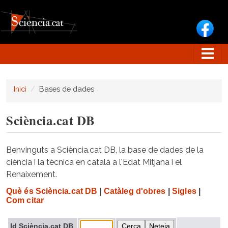
Vés al contingut
Inici
Bases de dades
Sciència.cat DB
Benvinguts a Sciència.cat DB, la base de dades de la
ciència i la tècnica en català a l'Edat Mitjana i el
Renaixement.
Què és Sciència.cat DB
|
Catàleg d'obres
|
Sigles
|
Com citar
Id Sciència.cat DB