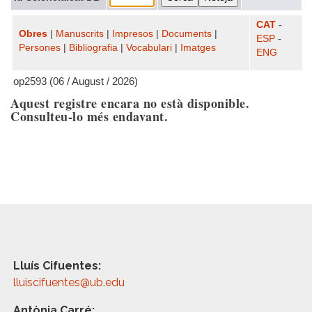
CAT
-
Obres
|
Manuscrits
|
Impresos
|
Documents
|
ESP
-
Persones
|
Bibliografia
|
Vocabulari
|
Imatges
ENG
op2593 (06 / August / 2026)
Aquest registre encara no està disponible.
Consulteu-lo més endavant.
Lluís Cifuentes:
lluiscifuentes@ub.edu
Antònia Carré: