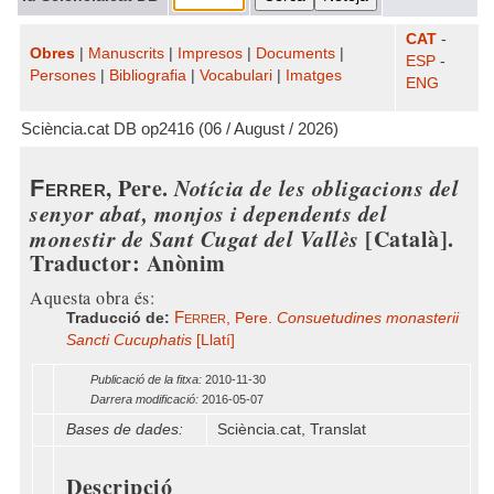
CAT
-
Obres
|
Manuscrits
|
Impresos
|
Documents
|
ESP
-
Persones
|
Bibliografia
|
Vocabulari
|
Imatges
ENG
Sciència.cat DB op2416 (06 / August / 2026)
, Pere.
Notícia de les obligacions del
Ferrer
senyor abat, monjos i dependents del
monestir de Sant Cugat del Vallès
[Català].
Traductor: Anònim
Aquesta obra és:
Ferrer
Traducció de:
, Pere.
Consuetudines monasterii
Sancti Cucuphatis
[Llatí]
Publicació de la fitxa:
2010-11-30
Darrera modificació:
2016-05-07
Bases de dades:
Sciència.cat, Translat
Descripció