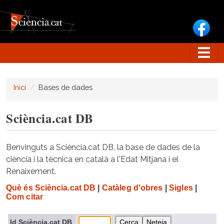
Vés al contingut
Inici
Bases de dades
Sciència.cat DB
Benvinguts a Sciència.cat DB, la base de dades de la
ciència i la tècnica en català a l'Edat Mitjana i el
Renaixement.
Què és Sciència.cat DB
|
Catàleg d'obres
|
Sigles
|
Com citar
Id Sciència.cat DB