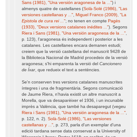
Sans (1981), "Una versión aragonesa de la ..."
) i
almenys quatre de castellanes (
Solà-Solé (1986), "Las
versiones castellanas y ..."
,
Miguel Franco (2009), "La
Epistola de cura rei ...
"
; no tenen en compte
Pagès
(1933), "Deux versions catalanes inédites ..."
). Segons
Riera i Sans (1981), "Una versión aragonesa de la ..."
,
p. 123), l'aragonesa és independent i posterior a les
catalanes. Les castellanes encara demanen estudi;
creiem que la versió castellana del manuscrit 9428 de
la Biblioteca Nacional de Madrid procedeix de la versió
aragonesa; s'hi emparenta la versió del
Cancionero
de Íxar
, que redueix el text a sentències.
Se'n conserven tres versions catalanes manuscrites
íntegres i una de fragmentària. Segons comunicació
de Jaume Riera, n'havia existit un altre manuscrit a
Morella, que va desaparèixer el 1936, i un incunable
imprès a València, que també ha desaparegut (vegeu
Riera i Sans (1981), "Una versión aragonesa de la ..."
,
p. 122, n. 2).
Solà-Solé (1986), "Las versiones
castellanas y ..."
, p. 273, parla d'un exemplar d'una
edició tardana sense data conservat a la University of