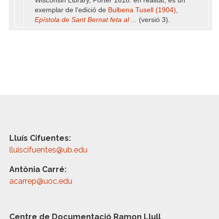
Wisconsin Library, Porter 1618: en realitat, és un
exemplar de l'edició de
Bulbena Tusell (1904),
Epístola de Sant Bernat feta al ...
(versió 3).
Lluís Cifuentes:
lluiscifuentes@ub.edu
Antònia Carré:
acarrep@uoc.edu
Centre de Documentació Ramon Llull