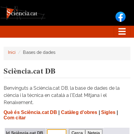
Vés al contingut
Inici
Bases de dades
Sciència.cat DB
Benvinguts a Sciència.cat DB, la base de dades de la
ciència i la tècnica en català a l'Edat Mitjana i el
Renaixement.
Què és Sciència.cat DB
|
Catàleg d'obres
|
Sigles
|
Com citar
Id Sciència.cat DB