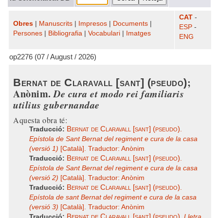
CAT
-
Obres
|
Manuscrits
|
Impresos
|
Documents
|
ESP
-
Persones
|
Bibliografia
|
Vocabulari
|
Imatges
ENG
op2276 (07 / August / 2026)
;
Bernat de Claravall [sant] (pseudo)
Anònim.
De cura et modo rei familiaris
utilius gubernandae
Aquesta obra té:
Bernat de Claravall [sant] (pseudo)
Traducció:
.
Epístola de Sant Bernat del regiment e cura de la casa
(versió 1)
[Català]. Traductor: Anònim
Bernat de Claravall [sant] (pseudo)
Traducció:
.
Epístola de Sant Bernat del regiment e cura de la casa
(versió 2)
[Català]. Traductor: Anònim
Bernat de Claravall [sant] (pseudo)
Traducció:
.
Epístola de sant Bernat del regiment e cura de la casa
(versió 3)
[Català]. Traductor: Anònim
Bernat de Claravall [sant] (pseudo)
Traducció:
.
Lletra