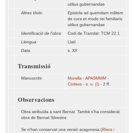
utilius gubernandae
Altres títols:
Epistola ad quemdam militem
de cura et modo rei familiaris
utilius gubernandae
Identificació de l'obra:
Codi de Translat: TCM 22.1
Llengua:
Llatí
Data:
s. XII
Transmissió
Manuscrits:
Morella - APASMMM -
Còdexs - s. n. (I)
- 2 ff.
Observacions
Obra atribuïda a sant Bernat. També s'ha considerat
obra de Bernat Silvestre.
Se n'han conservat una versió aragonesa (
Riera i