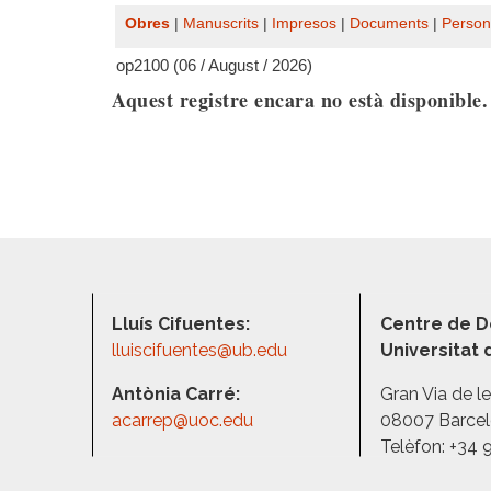
Obres
|
Manuscrits
|
Impresos
|
Documents
|
Person
op2100 (06 / August / 2026)
Aquest registre encara no està disponible
Lluís Cifuentes:
Centre de D
lluiscifuentes@ub.edu
Universitat
Antònia Carré:
Gran Via de l
acarrep@uoc.edu
08007 Barce
Telèfon: +34 