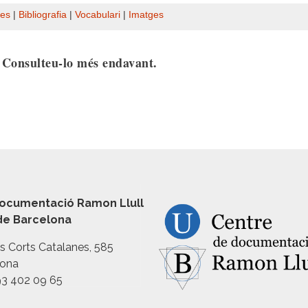
es
|
Bibliografia
|
Vocabulari
|
Imatges
. Consulteu-lo més endavant.
ocumentació Ramon Llull
 de Barcelona
es Corts Catalanes, 585
lona
93 402 09 65