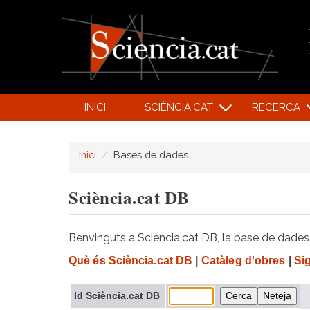
INICI
SCIÈNCIA.CAT
RECERCA
Inici
Bases de dades
Sciència.cat DB
Benvinguts a Sciència.cat DB, la base de dades d
Què és Sciència.cat DB
|
Catàleg d'obres
|
Si
Id Sciència.cat DB