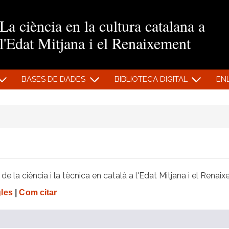
Vés al contingut
La ciència en la cultura catalana a
l'Edat Mitjana i el Renaixement
BASES DE DADES
BIBLIOTECA DIGITAL
EN
e la ciència i la tècnica en català a l'Edat Mitjana i el Renai
gles
|
Com citar