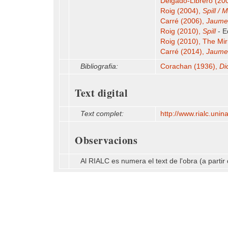
Delgado-Librero (20
Roig (2004),
Spill / 
Carré (2006),
Jaume 
Roig (2010),
Spill
- Ed
Roig (2010),
The Mir
Carré (2014),
Jaume 
Bibliografia:
Corachan (1936),
Di
Text digital
Text complet:
http:/​/​www.rialc.unin
Observacions
Al RIALC es numera el text de l'obra (a parti