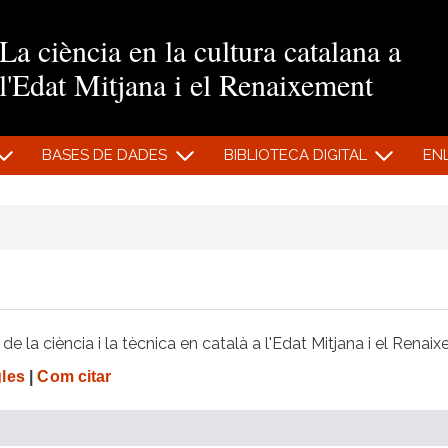
Vés al contingut
La ciència en la cultura catalana a
l'Edat Mitjana i el Renaixement
BASES DE DADES
BIBLIOTECA DIGITAL
EN
e la ciència i la tècnica en català a l'Edat Mitjana i el Renai
gles
|
Com citar