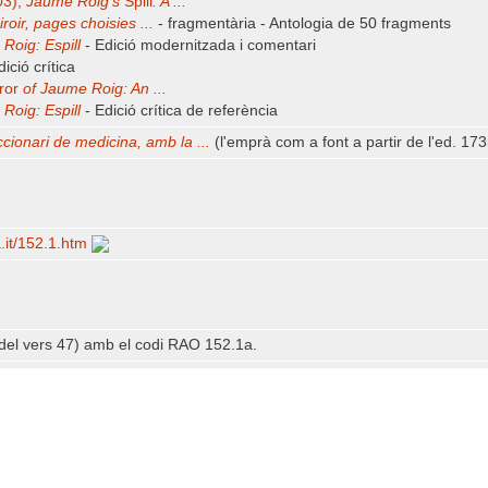
03),
Jaume Roig's
Spill
: A ...
Miroir, pages choisies ...
- fragmentària - Antologia de 50 fragments
Roig: Espill
- Edició modernitzada i comentari
ició crítica
ror
of Jaume Roig: An ...
Roig: Espill
- Edició crítica de referència
ccionari de medicina, amb la ...
(l'emprà com a font a partir de l'ed. 17
a.it/​152.1.htm
r del vers 47) amb el codi RAO 152.1a.