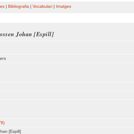
es
|
Bibliografia
|
Vocabulari
|
Imatges
ssen Johan [Espill]
ners
78)
an [Espill]