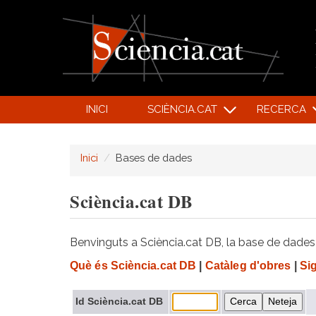
INICI
SCIÈNCIA.CAT
RECERCA
Inici
Bases de dades
Sciència.cat DB
Benvinguts a Sciència.cat DB, la base de dades d
Què és Sciència.cat DB
|
Catàleg d'obres
|
Si
Id Sciència.cat DB