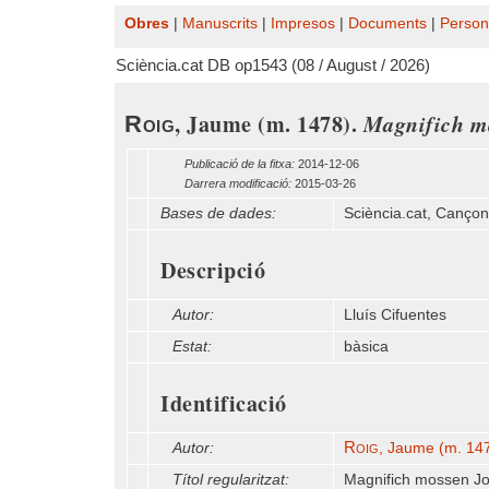
Obres
|
Manuscrits
|
Impresos
|
Documents
|
Person
Sciència.cat DB op1543 (08 / August / 2026)
, Jaume (m. 1478).
Magnifich mo
Roig
Publicació de la fitxa:
2014-12-06
Darrera modificació:
2015-03-26
Bases de dades:
Sciència.cat, Canço
Descripció
Autor:
Lluís Cifuentes
Estat:
bàsica
Identificació
Roig
Autor:
, Jaume (m. 14
Títol regularitzat:
Magnifich mossen Joh