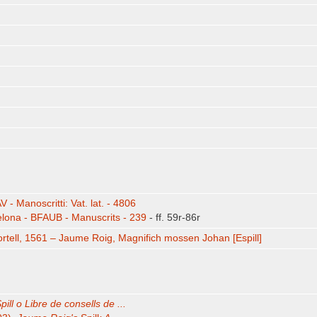
V - Manoscritti: Vat. lat. - 4806
lona - BFAUB - Manuscrits - 239
- ff. 59r-86r
tell, 1561 – Jaume Roig, Magnifich mossen Johan [Espill]
pill o Libre de consells de ...