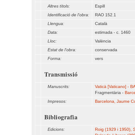
Altres títols:
Espill
Identificació de l'obra:
RAO 152.1
Llengua:
Català
Data:
estimada - c. 1460
Lloc:
València
Estat de l'obra:
conservada
Forma:
vers
Transmissió
Manuscrits:
Vaticà [Vaticano] - BA
Fragmentària -
Barce
Impresos:
Barcelona, Jaume Cor
Bibliografia
Edicions:
Roig (1929 i 1950),
S