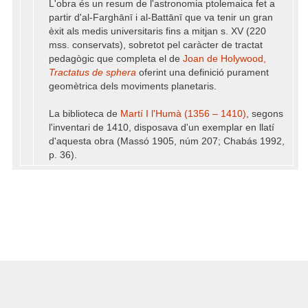
L'obra és un resum de l'astronomia ptolemaica fet a
partir d'al-Farghānī i al-Battānī que va tenir un gran
èxit als medis universitaris fins a mitjan s. XV (220
mss. conservats), sobretot pel caràcter de tractat
pedagògic que completa el de
Joan de Holywood,
Tractatus de sphera
oferint una definició purament
geomètrica dels moviments planetaris.
La biblioteca de
Martí I l'Humà (1356 – 1410)
, segons
l'inventari de 1410, disposava d'un exemplar en llatí
d'aquesta obra (Massó 1905, núm 207; Chabás 1992,
p. 36).