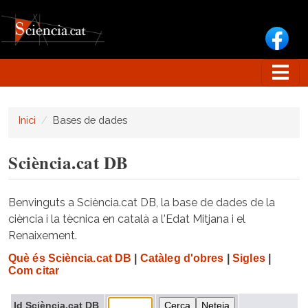
Vés al contingut
Inici
Bases de dades
Sciència.cat DB
Benvinguts a Sciència.cat DB, la base de dades de la
ciència i la tècnica en català a l'Edat Mitjana i el
Renaixement.
Què és Sciència.cat DB
|
Catàleg d'obres
|
Sigles
|
Com citar
Id Sciència.cat DB