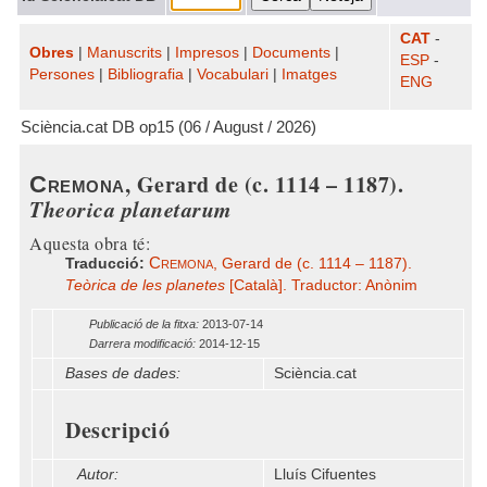
CAT
-
Obres
|
Manuscrits
|
Impresos
|
Documents
|
ESP
-
Persones
|
Bibliografia
|
Vocabulari
|
Imatges
ENG
Sciència.cat DB op15 (06 / August / 2026)
, Gerard de (c. 1114 – 1187).
Cremona
Theorica planetarum
Aquesta obra té:
Cremona
Traducció:
, Gerard de (c. 1114 – 1187).
Teòrica de les planetes
[Català]. Traductor: Anònim
Publicació de la fitxa:
2013-07-14
Darrera modificació:
2014-12-15
Bases de dades:
Sciència.cat
Descripció
Autor:
Lluís Cifuentes