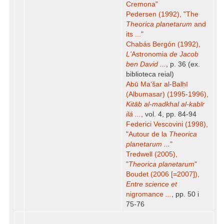
Cremona"
Pedersen (1992), "The
Theorica planetarum
and
its ..."
Chabás Bergón (1992),
L'
Astronomia
de Jacob
ben David ...
, p. 36 (ex.
biblioteca reial)
Abū Maʻšar al-Balḥī
(Albumasar) (1995-1996),
Kitāb al-madkhal al-kabīr
ilá ...
, vol. 4, pp. 84-94
Federici Vescovini (1998),
"Autour de la
Theorica
planetarum ...
"
Tredwell (2005),
"
Theorica planetarum
"
Boudet (2006 [=2007]),
Entre science et
nigromance
...
, pp. 50 i
75-76