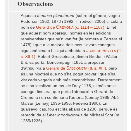
Observacions
Aquesta
theorica planetarum
(sobre el gènere, vegeu
Pedersen 1962, 1978 i 1992; i Tredwell 2005) circulà a
Cremona
nom de
Gerard de
(c. 1114 – 1187)
. El fet
que aquest nom aparegui només en les edicions
renaixentistes que se'n van fer (la primera a Ferrara el
1478) i que a la majoria dels mss. llavors coneguts
Joan de Sevilla
sigui anònima o hi sigui atribuïda a
(fl.
s. XII-1)
, Robert Grosseteste, Simon Bredon i Walter
Brit, va portar Boncompagni 1851 a proposar
Sabbioneta
d'atribuir-la a
Gerard de
(fl. s. XIII)
, però
és una hipòtesi que no s'ha pogut provar i que s'ha
vist cada vegada amb més escepticisme. Darrerament
se n'ha localitzat un ms. de l'any 1178, el més antic
conegut fins ara, que porta l'atribució a Gerard de
Cremona i en confirmaria l'autoria (Lemay 1985; Abū
Maʻšar [Lemay] 1995-1996; Federici 1998). En
qualsevol cas, fou escrita abans de 1236, perquè és
reproduïda al
Liber introductorius
de Michael Scot (m.
1235/1236).