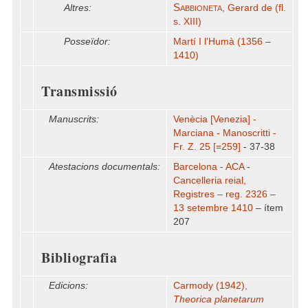
Sabbioneta
Altres:
, Gerard de (fl.
s. XIII)
Posseïdor:
Martí I l'Humà (1356 –
1410)
Transmissió
Manuscrits:
Venècia [Venezia] -
Marciana - Manoscritti -
Fr. Z. 25 [=259]
- 37-38
Atestacions documentals:
Barcelona - ACA -
Cancelleria reial,
Registres – reg. 2326 –
13 setembre 1410
– ítem
207
Bibliografia
Edicions:
Carmody (1942),
Theorica planetarum