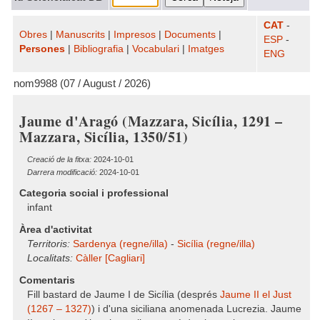
CAT
-
Obres
|
Manuscrits
|
Impresos
|
Documents
|
ESP
-
Persones
|
Bibliografia
|
Vocabulari
|
Imatges
ENG
nom9988 (07 / August / 2026)
Jaume d'Aragó (Mazzara, Sicília, 1291 –
Mazzara, Sicília, 1350/51)
Creació de la fitxa:
2024-10-01
Darrera modificació:
2024-10-01
Categoria social i professional
infant
Àrea d'activitat
Territoris:
Sardenya (regne/illa)
-
Sicília (regne/illa)
Localitats:
Càller [Cagliari]
Comentaris
Fill bastard de Jaume I de Sicília (després
Jaume II el Just
(1267 – 1327)
) i d'una siciliana anomenada Lucrezia. Jaume