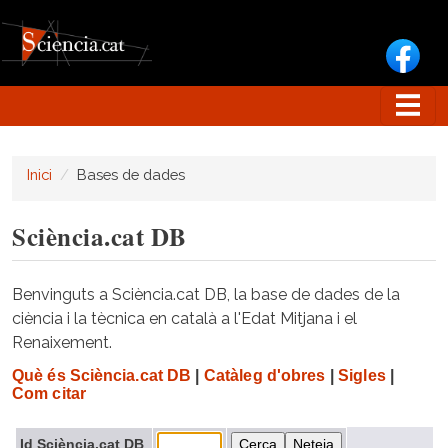
Vés al contingut
Inici
Bases de dades
Sciència.cat DB
Benvinguts a Sciència.cat DB, la base de dades de la
ciència i la tècnica en català a l'Edat Mitjana i el
Renaixement.
Què és Sciència.cat DB
|
Catàleg d'obres
|
Sigles
|
Com citar
Id Sciència.cat DB