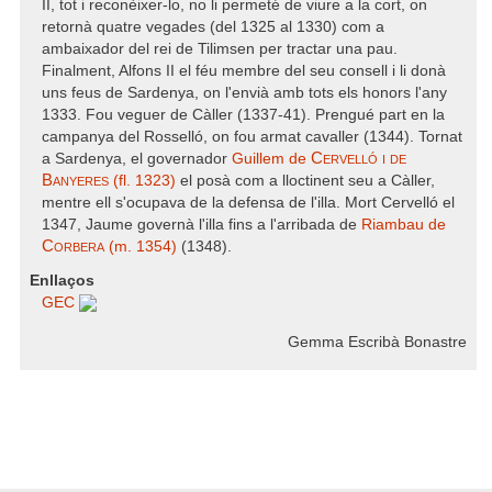
II, tot i reconèixer-lo, no li permeté de viure a la cort, on
retornà quatre vegades (del 1325 al 1330) com a
ambaixador del rei de Tilimsen per tractar una pau.
Finalment, Alfons II el féu membre del seu consell i li donà
uns feus de Sardenya, on l'envià amb tots els honors l'any
1333. Fou veguer de Càller (1337-41). Prengué part en la
campanya del Rosselló, on fou armat cavaller (1344). Tornat
Cervelló i de
a Sardenya, el governador
Guillem de
Banyeres
(fl. 1323)
el posà com a lloctinent seu a Càller,
mentre ell s'ocupava de la defensa de l'illa. Mort Cervelló el
1347, Jaume governà l'illa fins a l'arribada de
Riambau de
Corbera
(m. 1354)
(1348).
Enllaços
GEC
Gemma Escribà Bonastre