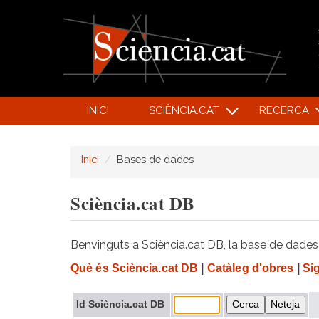
INICI
SCIÈNCIA.CAT
RECERCA
Inici
Bases de dades
Sciència.cat DB
Benvinguts a Sciència.cat DB, la base de dades d
Què és Sciència.cat DB
|
Catàleg d'obres
|
Si
Id Sciència.cat DB