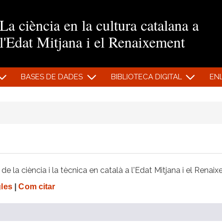
Vés al contingut
La ciència en la cultura catalana a
l'Edat Mitjana i el Renaixement
BASES DE DADES
BIBLIOTECA DIGITAL
EN
e la ciència i la tècnica en català a l'Edat Mitjana i el Renai
gles
|
Com citar