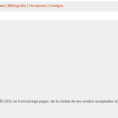
nes
|
Bibliografia
|
Vocabulari
|
Imatges
 El 1311 se li encarregà pagar, de la meitat de les rendes recaptades a