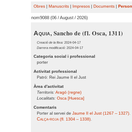
Obres
|
Manuscrits
|
Impresos
|
Documents
|
Perso
nom9088 (06 / August / 2026)
, Sancho de (fl. Osca, 1311)
Aquia
Creació de la fitxa:
2024-04-17
Darrera modificació:
2024-04-17
Categoria social i professional
porter
Activitat professional
Patró: Rei Jaume II el Just
Àrea d'activitat
Territoris:
Aragó (regne)
Localitats:
Osca [Huesca]
Comentaris
Porter al servei de
Jaume II el Just (1267 – 1327)
.
Calça-roja
(fl. 1304 – 1338)
.