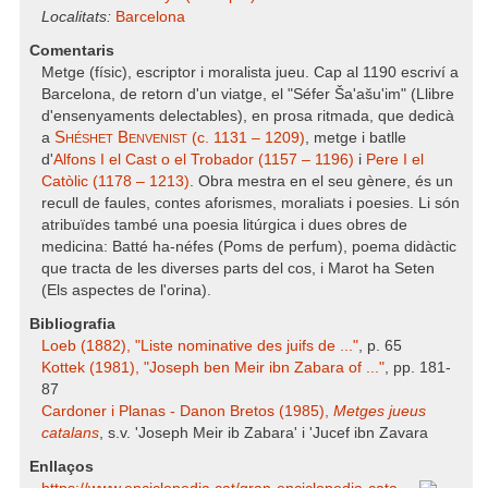
Localitats:
Barcelona
Comentaris
Metge (físic), escriptor i moralista jueu. Cap al 1190 escriví a
Barcelona, de retorn d'un viatge, el "Séfer Ša'ašu'im" (Llibre
d'ensenyaments delectables), en prosa ritmada, que dedicà
Shéshet Benvenist
a
(c. 1131 – 1209)
, metge i batlle
d'
Alfons I el Cast o el Trobador (1157 – 1196)
i
Pere I el
Catòlic (1178 – 1213)
. Obra mestra en el seu gènere, és un
recull de faules, contes aforismes, moraliats i poesies. Li són
atribuïdes també una poesia litúrgica i dues obres de
medicina: Batté ha-néfes (Poms de perfum), poema didàctic
que tracta de les diverses parts del cos, i Marot ha Seten
(Els aspectes de l'orina).
Bibliografia
Loeb (1882), "Liste nominative des juifs de ..."
, p. 65
Kottek (1981), "Joseph ben Meir ibn Zabara of ..."
, pp. 181-
87
Cardoner i Planas - Danon Bretos (1985),
Metges jueus
catalans
, s.v. 'Joseph Meir ib Zabara' i 'Jucef ibn Zavara
Enllaços