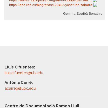
https:/​/​www.enciclopedia.cat/​gran-enciclopedia-cata ...
https:/​/​dbe.rah.es/​biografias/​120493/​yosef-ibn-zabarra
Gemma Escribà Bonastre
Lluís Cifuentes:
lluiscifuentes@ub.edu
Antònia Carré:
acarrep@uoc.edu
Centre de Documentació Ramon Llull