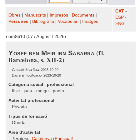
CAT
-
Obres
|
Manuscrits
|
Impresos
|
Documents
|
ESP
-
Persones
|
Bibliografia
|
Vocabulari
|
Imatges
ENG
nom8610 (07 / August / 2026)
(fl.
Yosef ben Meir ibn Sabarra
Barcelona, s. XII-2)
Creació de la fitxa:
2023-10-20
Darrera modificació:
2023-10-20
Categoria social i professional
físic - jueu - metge - poeta
Activitat professional
Privada
Tipus de formació
Oberta
Àrea d'activitat
Territoris:
Catalunya (Principat)