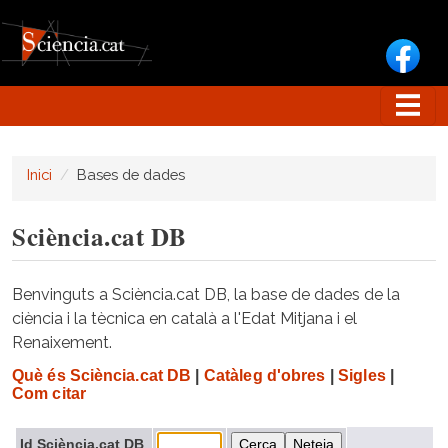
Vés al contingut
Inici
Bases de dades
Sciència.cat DB
Benvinguts a Sciència.cat DB, la base de dades de la
ciència i la tècnica en català a l'Edat Mitjana i el
Renaixement.
Què és Sciència.cat DB
|
Catàleg d'obres
|
Sigles
|
Com citar
Id Sciència.cat DB