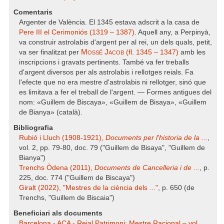
Comentaris
Argenter de València. El 1345 estava adscrit a la casa de
Pere III el Cerimoniós (1319 – 1387)
. Aquell any, a Perpinyà,
va construir astrolabis d'argent per al rei, un dels quals, petit,
Mossé Jacob
va ser finalitzat per
(fl. 1345 – 1347)
amb les
inscripcions i gravats pertinents. També va fer treballs
d'argent diversos per als astrolabis i rellotges reials. Fa
l'efecte que no era mestre d'astrolabis ni rellotger, sinó que
es limitava a fer el treball de l'argent. — Formes antigues del
nom: «Guillem de Biscaya», «Guillem de Bisaya», «Guillem
de Bianya» (català).
Bibliografia
Rubió i Lluch (1908-1921),
Documents per l'historia de la ...
,
vol. 2, pp. 79-80, doc. 79 ("Guillem de Bisaya", "Guillem de
Bianya")
Trenchs Òdena (2011),
Documents de Cancelleria i de ...
, p.
225, doc. 774 ("Guillem de Biscaya")
Giralt (2022), "Mestres de la ciència dels ..."
, p. 650 (de
Trenchs, "Guillem de Biscaia")
Beneficiari als documents
Barcelona - ACA - Reial Patrimoni: Mestre Racional – vol.