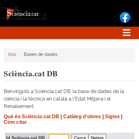
Vés al contingut
Inici
Bases de dades
Sciència.cat DB
Benvinguts a Sciència.cat DB, la base de dades de la
ciència i la tècnica en català a l'Edat Mitjana i el
Renaixement.
Què és Sciència.cat DB
|
Catàleg d'obres
|
Sigles
|
Com citar
Id Sciència.cat DB