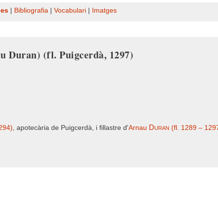
nes
|
Bibliografia
|
Vocabulari
|
Imatges
au Duran) (fl. Puigcerdà, 1297)
Duran
1294)
, apotecària de Puigcerdà, i fillastre d'
Arnau
(fl. 1289 – 129