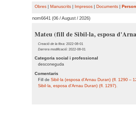
Obres
|
Manuscrits
|
Impresos
|
Documents
|
Perso
nom6641 (06 / August / 2026)
Mateu (fill de Sibil·la, esposa d'Arn
Creació de la fitxa:
2022-08-01
Darrera modificació:
2022-08-01
Categoria social i professional
desconeguda
Comentaris
Fill de
Sibil·la (esposa d'Arnau Duran) (fl. 1290 – 
Sibil·la, esposa d'Arnau Duran) (fl. 1297)
.