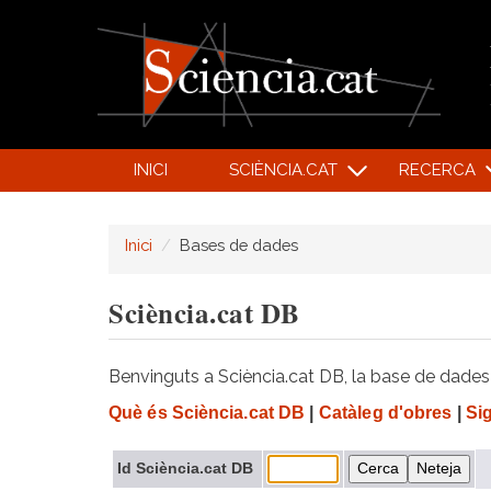
INICI
SCIÈNCIA.CAT
RECERCA
Inici
Bases de dades
Sciència.cat DB
Benvinguts a Sciència.cat DB, la base de dades d
Què és Sciència.cat DB
|
Catàleg d'obres
|
Si
Id Sciència.cat DB