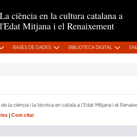
Vés al contingut
La ciència en la cultura catalana a
l'Edat Mitjana i el Renaixement
BASES DE DADES
BIBLIOTECA DIGITAL
EN
e la ciència i la tècnica en català a l'Edat Mitjana i el Renai
gles
|
Com citar