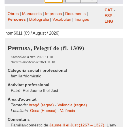
CAT
-
Obres
|
Manuscrits
|
Impresos
|
Documents
|
ESP
-
Persones
|
Bibliografia
|
Vocabulari
|
Imatges
ENG
nom6011 (09 / August / 2026)
, Pelegrí de (fl. 1309)
Pertusa
Creació de la fitxa:
2021-11-10
Darrera modificació:
2021-11-10
Categoria social i professional
familiar/domèstic
Activitat professional
Patró: Rei Jaume II el Just
Àrea d'activitat
Territoris:
Aragó (regne)
-
València (regne)
Localitats:
Osca [Huesca]
-
València
Comentaris
Familiar/domèstic de
Jaume II el Just (1267 – 1327)
. L'any