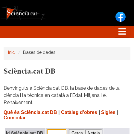
Vés al contingut
Inici
Bases de dades
Sciència.cat DB
Benvinguts a Sciència.cat DB, la base de dades de la
ciència i la tècnica en català a l'Edat Mitjana i el
Renaixement.
Què és Sciència.cat DB
|
Catàleg d'obres
|
Sigles
|
Com citar
Id Sciència.cat DB