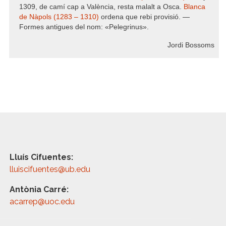
1309, de camí cap a València, resta malalt a Osca.
Blanca
de Nàpols (1283 – 1310)
ordena que rebi provisió. —
Formes antigues del nom: «Pelegrinus».
Jordi Bossoms
Lluís Cifuentes:
lluiscifuentes@ub.edu
Antònia Carré:
acarrep@uoc.edu