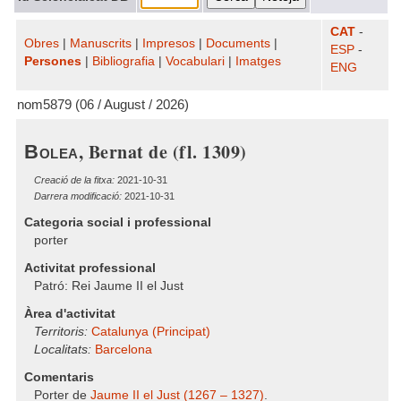
CAT
-
Obres
|
Manuscrits
|
Impresos
|
Documents
|
ESP
-
Persones
|
Bibliografia
|
Vocabulari
|
Imatges
ENG
nom5879 (06 / August / 2026)
, Bernat de (fl. 1309)
Bolea
Creació de la fitxa:
2021-10-31
Darrera modificació:
2021-10-31
Categoria social i professional
porter
Activitat professional
Patró: Rei Jaume II el Just
Àrea d'activitat
Territoris:
Catalunya (Principat)
Localitats:
Barcelona
Comentaris
Porter de
Jaume II el Just (1267 – 1327)
.