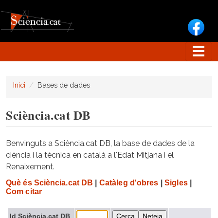
Vés al contingut
Inici
Bases de dades
Sciència.cat DB
Benvinguts a Sciència.cat DB, la base de dades de la
ciència i la tècnica en català a l'Edat Mitjana i el
Renaixement.
Què és Sciència.cat DB
|
Catàleg d'obres
|
Sigles
|
Com citar
Id Sciència.cat DB