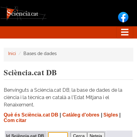
Vés al contingut
Inici
Bases de dades
Sciència.cat DB
Benvinguts a Sciència.cat DB, la base de dades de la
ciència i la tècnica en català a l'Edat Mitjana i el
Renaixement.
Què és Sciència.cat DB
|
Catàleg d'obres
|
Sigles
|
Com citar
Id Sciència.cat DB