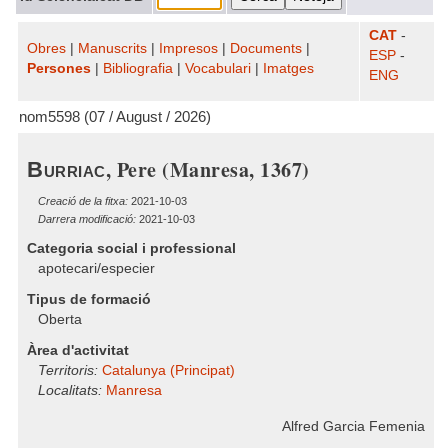
CAT
-
Obres
|
Manuscrits
|
Impresos
|
Documents
|
ESP
-
Persones
|
Bibliografia
|
Vocabulari
|
Imatges
ENG
nom5598 (07 / August / 2026)
, Pere (Manresa, 1367)
Burriac
Creació de la fitxa:
2021-10-03
Darrera modificació:
2021-10-03
Categoria social i professional
apotecari/especier
Tipus de formació
Oberta
Àrea d'activitat
Territoris:
Catalunya (Principat)
Localitats:
Manresa
Alfred Garcia Femenia