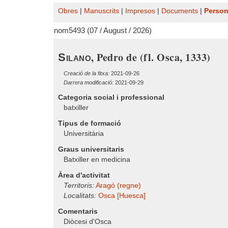
Obres
|
Manuscrits
|
Impresos
|
Documents
|
Perso
nom5493 (07 / August / 2026)
, Pedro de (fl. Osca, 1333)
Silano
Creació de la fitxa:
2021-09-26
Darrera modificació:
2021-09-29
Categoria social i professional
batxiller
Tipus de formació
Universitària
Graus universitaris
Batxiller en medicina
Àrea d'activitat
Territoris:
Aragó (regne)
Localitats:
Osca [Huesca]
Comentaris
Diòcesi d'Osca