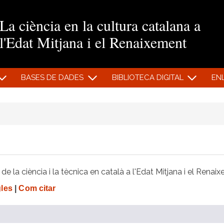
Vés al contingut
La ciència en la cultura catalana a
l'Edat Mitjana i el Renaixement
BASES DE DADES
BIBLIOTECA DIGITAL
EN
e la ciència i la tècnica en català a l'Edat Mitjana i el Renai
gles
|
Com citar