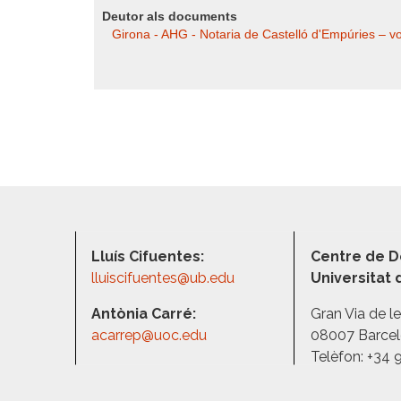
Deutor als documents
Girona - AHG - Notaria de Castelló d'Empúries – vol.
Lluís Cifuentes:
Centre de D
lluiscifuentes@ub.edu
Universitat
Antònia Carré:
Gran Via de l
acarrep@uoc.edu
08007 Barce
Telèfon: +34 