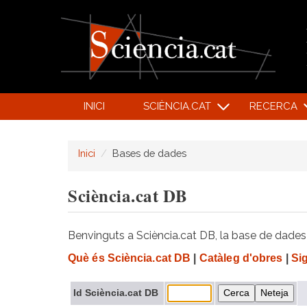
INICI
SCIÈNCIA.CAT
RECERCA
Inici
Bases de dades
Sciència.cat DB
Benvinguts a Sciència.cat DB, la base de dades d
Què és Sciència.cat DB
|
Catàleg d'obres
|
Si
Id Sciència.cat DB