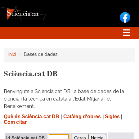
Vés al contingut
Inici
Bases de dades
Sciència.cat DB
Benvinguts a Sciència.cat DB, la base de dades de la
ciència i la tècnica en català a l'Edat Mitjana i el
Renaixement.
Què és Sciència.cat DB
|
Catàleg d'obres
|
Sigles
|
Com citar
Id Sciència.cat DB