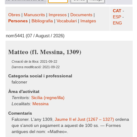
CAT
-
Obres
|
Manuscrits
|
Impresos
|
Documents
|
ESP
-
Persones
|
Bibliografia
|
Vocabulari
|
Imatges
ENG
nom5441 (07 / August / 2026)
Matteo (fl. Messina, 1309)
Creació de la fitxa:
2021-09-22
Darrera modificació:
2021-09-22
Categoria social i professional
falconer
Àrea d'activitat
Territoris:
Sicília (regne/illa)
Localitats:
Messina
Comentaris
Falconer. L'any 1309,
Jaume II el Just (1267 – 1327)
ordena
que s'anoti un pagament a aquest de 100 ss. — Formes
antigues del nom: «Matheo».