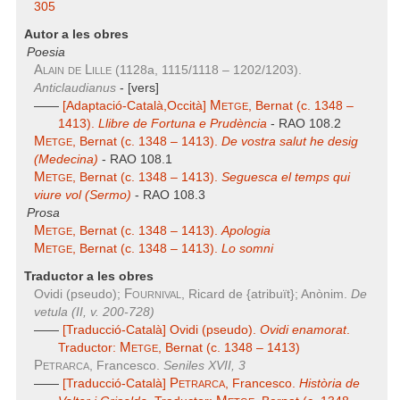
305
Autor a les obres
Poesia
Alain de Lille
(1128a, 1115/1118 – 1202/1203).
Anticlaudianus
- [vers]
Metge
——
[Adaptació-Català,Occità]
, Bernat (c. 1348 –
1413).
Llibre de Fortuna e Prudència
- RAO 108.2
Metge
, Bernat (c. 1348 – 1413).
De vostra salut he desig
(Medecina)
- RAO 108.1
Metge
, Bernat (c. 1348 – 1413).
Seguesca el temps qui
viure vol (Sermo)
- RAO 108.3
Prosa
Metge
, Bernat (c. 1348 – 1413).
Apologia
Metge
, Bernat (c. 1348 – 1413).
Lo somni
Traductor a les obres
Fournival
Ovidi (pseudo);
, Ricard de {atribuït}; Anònim.
De
vetula (II, v. 200-728)
——
[Traducció-Català] Ovidi (pseudo).
Ovidi enamorat
.
Metge
Traductor:
, Bernat (c. 1348 – 1413)
Petrarca
, Francesco.
Seniles XVII, 3
Petrarca
——
[Traducció-Català]
, Francesco.
Història de