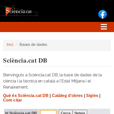
Vés al contingut
Inici
Bases de dades
Sciència.cat DB
Benvinguts a Sciència.cat DB, la base de dades de la
ciència i la tècnica en català a l'Edat Mitjana i el
Renaixement.
Què és Sciència.cat DB
|
Catàleg d'obres
|
Sigles
|
Com citar
Id Sciència.cat DB