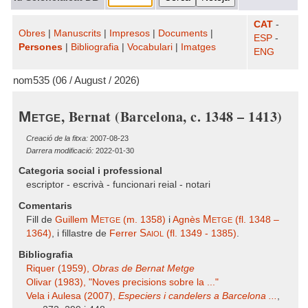
CAT
-
Obres
|
Manuscrits
|
Impresos
|
Documents
|
ESP
-
Persones
|
Bibliografia
|
Vocabulari
|
Imatges
ENG
nom535 (06 / August / 2026)
, Bernat (Barcelona, c. 1348 – 1413)
Metge
Creació de la fitxa:
2007-08-23
Darrera modificació:
2022-01-30
Categoria social i professional
escriptor - escrivà - funcionari reial - notari
Comentaris
Metge
Metge
Fill de
Guillem
(m. 1358)
i
Agnès
(fl. 1348 –
Saiol
1364)
, i fillastre de
Ferrer
(fl. 1349 - 1385)
.
Bibliografia
Riquer (1959),
Obras de Bernat Metge
Olivar (1983), "Noves precisions sobre la ..."
Vela i Aulesa (2007),
Especiers i candelers a Barcelona ...
,