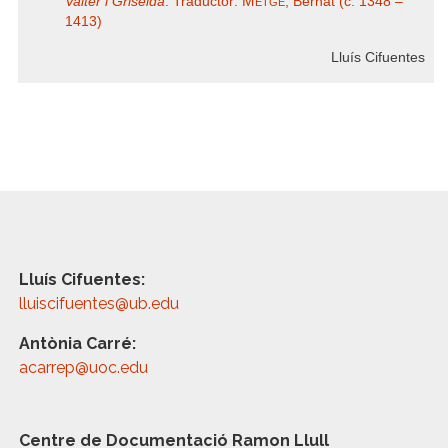
Metge
Valter i Griselda
. Traductor:
, Bernat (c. 1348 –
1413)
Lluís Cifuentes
Lluís Cifuentes:
lluiscifuentes@ub.edu
Antònia Carré:
acarrep@uoc.edu
Centre de Documentació Ramon Llull