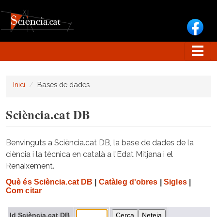
Vés al contingut
Inici
Bases de dades
Sciència.cat DB
Benvinguts a Sciència.cat DB, la base de dades de la
ciència i la tècnica en català a l'Edat Mitjana i el
Renaixement.
Què és Sciència.cat DB
|
Catàleg d'obres
|
Sigles
|
Com citar
Id Sciència.cat DB