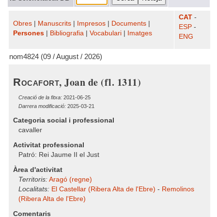
CAT
-
Obres
|
Manuscrits
|
Impresos
|
Documents
|
ESP
-
Persones
|
Bibliografia
|
Vocabulari
|
Imatges
ENG
nom4824 (09 / August / 2026)
, Joan de (fl. 1311)
Rocafort
Creació de la fitxa:
2021-06-25
Darrera modificació:
2025-03-21
Categoria social i professional
cavaller
Activitat professional
Patró: Rei Jaume II el Just
Àrea d'activitat
Territoris:
Aragó (regne)
Localitats:
El Castellar (Ribera Alta de l'Ebre)
-
Remolinos
(Ribera Alta de l'Ebre)
Comentaris