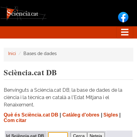
Vés al contingut
Inici
Bases de dades
Sciència.cat DB
Benvinguts a Sciència.cat DB, la base de dades de la
ciència i la tècnica en català a l'Edat Mitjana i el
Renaixement.
Què és Sciència.cat DB
|
Catàleg d'obres
|
Sigles
|
Com citar
Id Sciència.cat DB