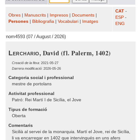
CAT
-
Obres
|
Manuscrits
|
Impresos
|
Documents
|
ESP
-
Persones
|
Bibliografia
|
Vocabulari
|
Imatges
ENG
nom4593 (07 / August / 2026)
, David (fl. Palerm, 1402)
Lerchario
Creació de la fitxa:
2021-05-27
Darrera modificació:
2026-05-26
Categoria social i professional
mestre de portolans
Activitat professional
Patró: Rei Martí I de Sicília, el Jove
Tipus de formació
Oberta
Comentaris
Sicilià al servei de la monarquia. Martí el Jove, rei de Sicília,
li va encarregar en 1402 que intervingués en uns afers