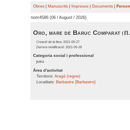
Obres
|
Manuscrits
|
Impresos
|
Documents
|
Perso
nom4586 (06 / August / 2026)
(fl
Oro, mare de Baruc Comparat
Creació de la fitxa:
2021-05-27
Darrera modificació:
2021-05-28
Categoria social i professional
jueu
Àrea d'activitat
Territoris:
Aragó (regne)
Localitats:
Barbastre [Barbastro]