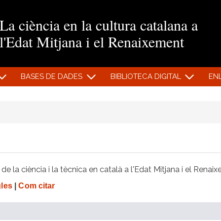
Vés al contingut
La ciència en la cultura catalana a
l'Edat Mitjana i el Renaixement
BASES DE DADES
BIBLIOTECA DIGITAL
EN
e la ciència i la tècnica en català a l'Edat Mitjana i el Renai
gles
|
Com citar