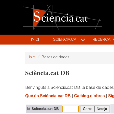
INICI
SCIÈNCIA.CAT
RECERCA
Inici
Bases de dades
Sciència.cat DB
Benvinguts a Sciència.cat DB, la base de dades d
Què és Sciència.cat DB
|
Catàleg d'obres
|
Si
Id Sciència.cat DB