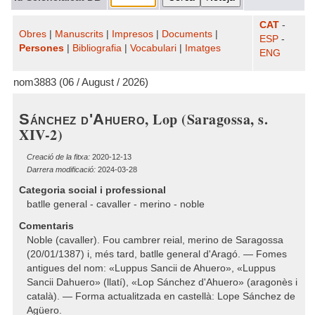
CAT
-
Obres
|
Manuscrits
|
Impresos
|
Documents
|
ESP
-
Persones
|
Bibliografia
|
Vocabulari
|
Imatges
ENG
nom3883 (06 / August / 2026)
, Lop (Saragossa, s.
Sánchez d'Ahuero
XIV-2)
Creació de la fitxa:
2020-12-13
Darrera modificació:
2024-03-28
Categoria social i professional
batlle general - cavaller - merino - noble
Comentaris
Noble (cavaller). Fou cambrer reial, merino de Saragossa
(20/01/1387) i, més tard, batlle general d'Aragó. — Fomes
antigues del nom: «Luppus Sancii de Ahuero», «Luppus
Sancii Dahuero» (llatí), «Lop Sánchez d'Ahuero» (aragonès i
català). — Forma actualitzada en castellà: Lope Sánchez de
Agüero.