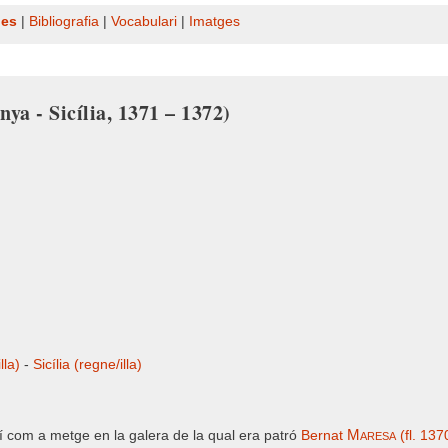
nes
|
Bibliografia
|
Vocabulari
|
Imatges
nya - Sicília, 1371 – 1372)
lla)
-
Sicília (regne/illa)
Maresa
í com a metge en la galera de la qual era patró
Bernat
(fl. 137