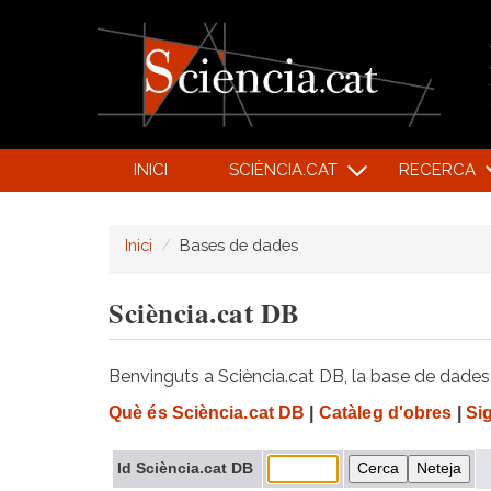
INICI
SCIÈNCIA.CAT
RECERCA
Inici
Bases de dades
Sciència.cat DB
Benvinguts a Sciència.cat DB, la base de dades d
Què és Sciència.cat DB
|
Catàleg d'obres
|
Si
Id Sciència.cat DB