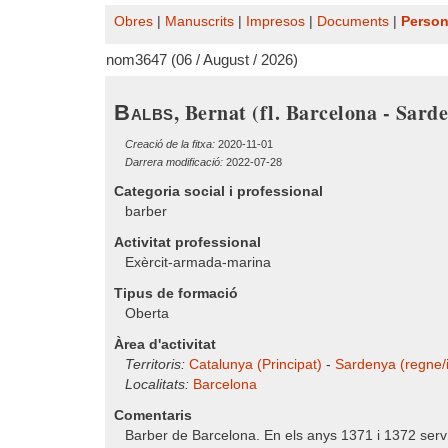
Obres
|
Manuscrits
|
Impresos
|
Documents
|
Perso
nom3647 (06 / August / 2026)
, Bernat (fl. Barcelona - Sarde
Balbs
Creació de la fitxa:
2020-11-01
Darrera modificació:
2022-07-28
Categoria social i professional
barber
Activitat professional
Exèrcit-armada-marina
Tipus de formació
Oberta
Àrea d'activitat
Territoris:
Catalunya (Principat)
-
Sardenya (regne/i
Localitats:
Barcelona
Comentaris
Barber de Barcelona. En els anys 1371 i 1372 serv