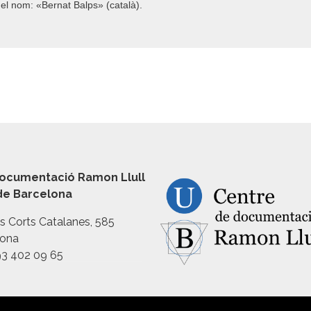
el nom: «Bernat Balps» (català).
ocumentació Ramon Llull
 de Barcelona
es Corts Catalanes, 585
lona
93 402 09 65