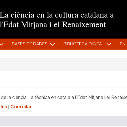
Vés al contingut
La ciència en la cultura catalana a
l'Edat Mitjana i el Renaixement
BASES DE DADES
BIBLIOTECA DIGITAL
EN
e la ciència i la tècnica en català a l'Edat Mitjana i el Renai
gles
|
Com citar