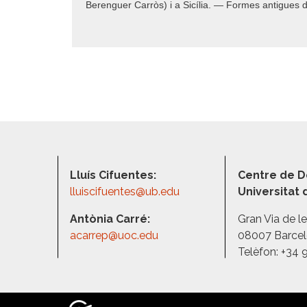
Berenguer Carròs) i a Sicília. — Formes antigues d
Lluís Cifuentes:
Centre de D
lluiscifuentes@ub.edu
Universitat
Antònia Carré:
Gran Via de l
acarrep@uoc.edu
08007 Barce
Telèfon: +34 