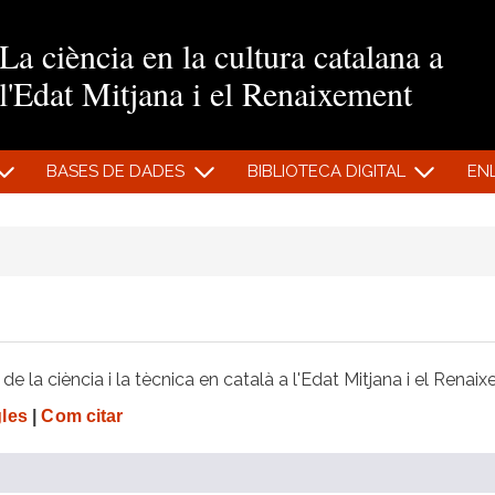
Vés al contingut
La ciència en la cultura catalana a
l'Edat Mitjana i el Renaixement
BASES DE DADES
BIBLIOTECA DIGITAL
EN
e la ciència i la tècnica en català a l'Edat Mitjana i el Renai
gles
|
Com citar