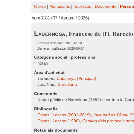
Obres
|
Manuscrits
|
Impresos
|
Documents
|
Perso
nom3181 (07 / August / 2026)
, Francesc de (fl. Barcel
Ladernosa
Creació de la fitxa:
2018-10-20
Darrera modificació:
2020-09-14
Categoria social i professional
notari
Àrea d'activitat
Territoris:
Catalunya (Principat)
Localitats:
Barcelona
Comentaris
Notari públic de Barcelona (1352) i per tota la Cor
Bibliografia
Cases i Loscos (2001-2019),
Inventari de l'Arxiu His
Cases i Loscos (1990),
Catàleg dels protocols notar
Notari als documents