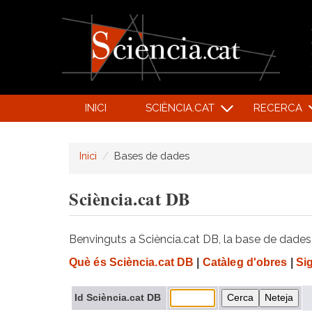
INICI
SCIÈNCIA.CAT
RECERCA
Inici
Bases de dades
Sciència.cat DB
Benvinguts a Sciència.cat DB, la base de dades d
Què és Sciència.cat DB
|
Catàleg d'obres
|
Si
Id Sciència.cat DB