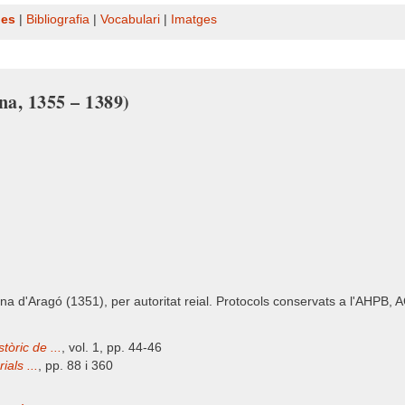
nes
|
Bibliografia
|
Vocabulari
|
Imatges
ona, 1355 – 1389)
ona d'Aragó (1351), per autoritat reial. Protocols conservats a l'AHPB,
tòric de ...
, vol. 1, pp. 44-46
ials ...
, pp. 88 i 360