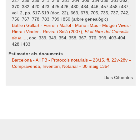
227, 235, 239, 241, 249, 251, 264, 309, 334-335, 361-362,
370, 382, 420, 423, 425-426, 430, 434, 446, 457-458 i 487;
vol. 2, pp. 517-519 (doc. 22), 663, 678, 705, 735, 737, 742,
756, 767, 778, 783, 799 i 850 (arbre genealògic)
Batlle i Gallart - Ferrer i Mallol - Mañé i Mas - Mutgé i Vives -
Riera i Viader - Rovira i Solà (2007),
El «Llibre del Consell»
de la ...
, doc. 339, 349, 354, 358, 367, 376, 399, 403-404,
428 i 433
Estimador als documents
Barcelona - AHPB - Protocols notarials – 23/15, ff. 22v-28v –
Compravenda, Inventari, Notarial – 30 maig 1364
Lluís Cifuentes