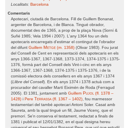
Localitats:
Barcelona
Comentaris
Apotecari, ciutadà de Barcelona. Fill de Guillem Bonanat,
argenter de Barcelona, i de Blanca. Tingué obrador,
documentat des de 1365, a prop de la plaça Nova (Sorní &
Suñé 1985; Vela 1994 i 2007). L'any 1364 fou un dels
apotecaris encarregats d'estimar el contingut de l'obrador
Metge
del difunt
Guillem
(m. 1358)
(Olivar 1983). Fou jurat
del Consell de Cent en representació dels apotecaris en els
anys 1366-1367, 1367-1368, 1373-1374, 1374-1375 i 1375-
1376, formà part del Consell dels Vint-i-cinc en els anys
1366-1367, 1367-1368, 1374-1375 i 1375-1376, i de la
comissió electora dels consellers en els anys 1367 i 1374
(
Llibre del Consell
). En els anys 1374 i 1378 actuà com a
procurador del cavaller Martí Eiximén de Roda (Ferragud
Pujol
2005). El 1381, juntament amb
Guillem
(fl. 1378 –
Terrassa
1428)
i
Pere
(fl. 1367 – 1402)
, fou marmessor
testamentari del també apotecari Antoni Soler. Casat amb
Saureta, amb la qual tingué un fill, Jaume Vicenç, que el
premorí. Se'n conserva el testament, redactat a finals de
1381 i publicat el 12/01/1382, en el qual designa hereu
universal el seu besnebot Bonanat Pere, que vol que estudiï