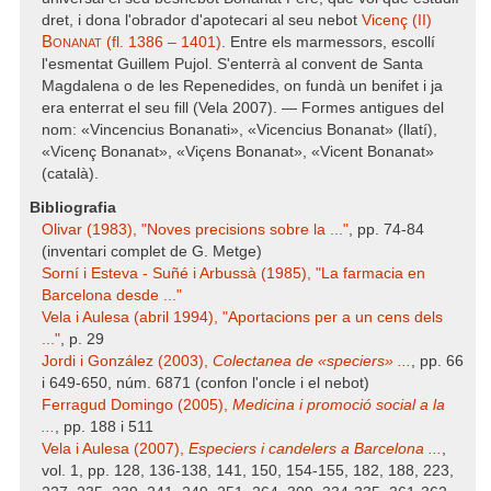
dret, i dona l'obrador d'apotecari al seu nebot
Vicenç (II)
Bonanat
(fl. 1386 – 1401)
. Entre els marmessors, escollí
l'esmentat Guillem Pujol. S'enterrà al convent de Santa
Magdalena o de les Repenedides, on fundà un benifet i ja
era enterrat el seu fill (Vela 2007). — Formes antigues del
nom: «Vincencius Bonanati», «Vicencius Bonanat» (llatí),
«Vicenç Bonanat», «Viçens Bonanat», «Vicent Bonanat»
(català).
Bibliografia
Olivar (1983), "Noves precisions sobre la ..."
, pp. 74-84
(inventari complet de G. Metge)
Sorní i Esteva - Suñé i Arbussà (1985), "La farmacia en
Barcelona desde ..."
Vela i Aulesa (abril 1994), "Aportacions per a un cens dels
..."
, p. 29
Jordi i González (2003),
Colectanea de «speciers» ...
, pp. 66
i 649-650, núm. 6871 (confon l'oncle i el nebot)
Ferragud Domingo (2005),
Medicina i promoció social a la
...
, pp. 188 i 511
Vela i Aulesa (2007),
Especiers i candelers a Barcelona ...
,
vol. 1, pp. 128, 136-138, 141, 150, 154-155, 182, 188, 223,