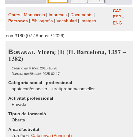
CAT
-
Obres
|
Manuscrits
|
Impresos
|
Documents
|
ESP
-
Persones
|
Bibliografia
|
Vocabulari
|
Imatges
ENG
nom3180 (07 / August / 2026)
, Vicenç (I) (fl. Barcelona, 1357 –
Bonanat
1382)
Creació de la fitxa:
2018-10-20
Darrera modificació:
2025-02-17
Categoria social i professional
apotecari/especier - jurat/prohom/conseller
Activitat professional
Privada
Tipus de formació
Oberta
Àrea d'activitat
Territoris:
Catalunya (Principat)