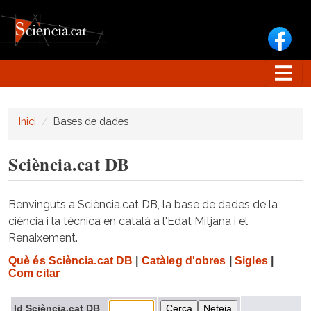
Vés al contingut
Inici
Bases de dades
Sciència.cat DB
Benvinguts a Sciència.cat DB, la base de dades de la
ciència i la tècnica en català a l'Edat Mitjana i el
Renaixement.
Què és Sciència.cat DB
|
Catàleg d'obres
|
Sigles
|
Com citar
Id Sciència.cat DB