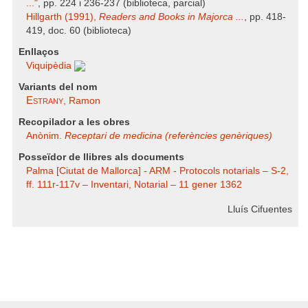
..."
, pp. 224 i 236-237 (biblioteca, parcial)
Hillgarth (1991),
Readers and Books in Majorca ...
, pp. 418-
419, doc. 60 (biblioteca)
Enllaços
Viquipèdia
Variants del nom
Estrany
, Ramon
Recopilador a les obres
Anònim.
Receptari de medicina (referències genèriques)
Posseïdor de llibres als documents
Palma [Ciutat de Mallorca] - ARM - Protocols notarials – S-2,
ff. 111r-117v – Inventari, Notarial – 11 gener 1362
Lluís Cifuentes