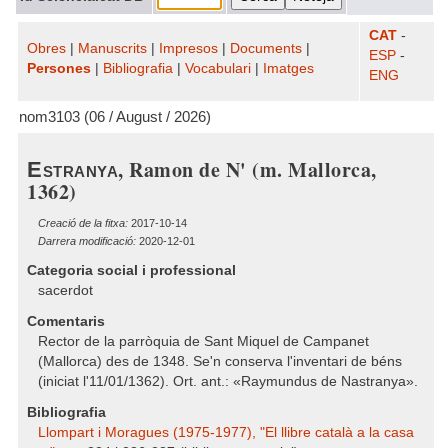
CAT
-
Obres
|
Manuscrits
|
Impresos
|
Documents
|
ESP
-
Persones
|
Bibliografia
|
Vocabulari
|
Imatges
ENG
nom3103 (06 / August / 2026)
, Ramon de N' (m. Mallorca,
Estranya
1362)
Creació de la fitxa:
2017-10-14
Darrera modificació:
2020-12-01
Categoria social i professional
sacerdot
Comentaris
Rector de la parròquia de Sant Miquel de Campanet
(Mallorca) des de 1348. Se'n conserva l'inventari de béns
(iniciat l'11/01/1362). Ort. ant.: «Raymundus de Nastranya».
Bibliografia
Llompart i Moragues (1975-1977), "El llibre català a la casa