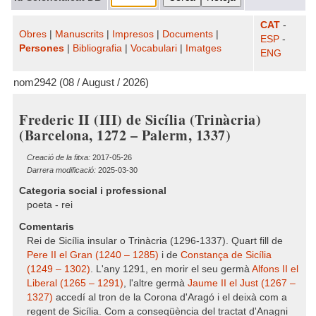
CAT
-
Obres
|
Manuscrits
|
Impresos
|
Documents
|
ESP
-
Persones
|
Bibliografia
|
Vocabulari
|
Imatges
ENG
nom2942 (08 / August / 2026)
Frederic II (III) de Sicília (Trinàcria)
(Barcelona, 1272 – Palerm, 1337)
Creació de la fitxa:
2017-05-26
Darrera modificació:
2025-03-30
Categoria social i professional
poeta - rei
Comentaris
Rei de Sicília insular o Trinàcria (1296-1337). Quart fill de
Pere II el Gran (1240 – 1285)
i de
Constança de Sicília
(1249 – 1302)
. L'any 1291, en morir el seu germà
Alfons II el
Liberal (1265 – 1291)
, l'altre germà
Jaume II el Just (1267 –
1327)
accedí al tron de la Corona d'Aragó i el deixà com a
regent de Sicília. Com a conseqüència del tractat d'Anagni