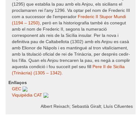
(1295) que establia la pau amb els Anjou, els sicilians el
proclamaren rei l'any 1296. Va optar pel nom de Frederic III
com a successor de l'emperador
Frederic II Stupor Mundi
(1194 – 1250)
, però en la historiografia també és conegut
amb el nom de Frederic II, segons la numeració
corresponent als reis de la Sicília insular. Per la nova i
definitiva pau de Caltabellota (1302) amb els Anjou es casà
amb Elionor de Nàpols i es mantingué al tron vitalíciament,
amb la titulació oficial de rei de Trinàcria, per després cedir-
los l'illa. Quan els Anjou trencaren la pau, es negà a complir
aquesta condició i fou succeït pel seu fill
Pere II de Sicília
(Trinàcria) (1305 – 1342)
.
Enllaços
GEC
Viquipèdia CAT
Albert Reixach; Sebastià Giralt; Lluís Cifuentes