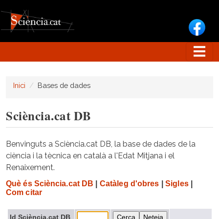
Vés al contingut
Inici
Bases de dades
Sciència.cat DB
Benvinguts a Sciència.cat DB, la base de dades de la
ciència i la tècnica en català a l'Edat Mitjana i el
Renaixement.
Què és Sciència.cat DB
|
Catàleg d'obres
|
Sigles
|
Com citar
Id Sciència.cat DB