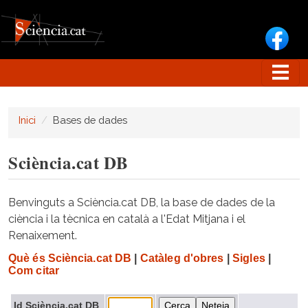
Vés al contingut
Inici
Bases de dades
Sciència.cat DB
Benvinguts a Sciència.cat DB, la base de dades de la
ciència i la tècnica en català a l'Edat Mitjana i el
Renaixement.
Què és Sciència.cat DB
|
Catàleg d'obres
|
Sigles
|
Com citar
Id Sciència.cat DB