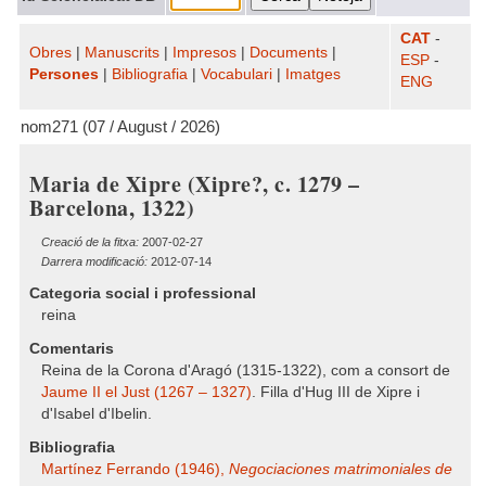
CAT
-
Obres
|
Manuscrits
|
Impresos
|
Documents
|
ESP
-
Persones
|
Bibliografia
|
Vocabulari
|
Imatges
ENG
nom271 (07 / August / 2026)
Maria de Xipre (Xipre?, c. 1279 –
Barcelona, 1322)
Creació de la fitxa:
2007-02-27
Darrera modificació:
2012-07-14
Categoria social i professional
reina
Comentaris
Reina de la Corona d'Aragó (1315-1322), com a consort de
Jaume II el Just (1267 – 1327)
. Filla d'Hug III de Xipre i
d'Isabel d'Ibelin.
Bibliografia
Martínez Ferrando (1946),
Negociaciones matrimoniales de