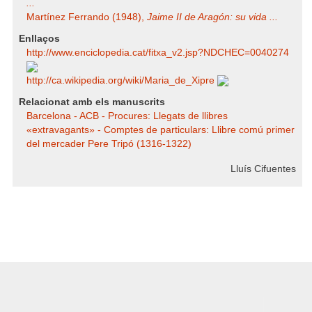
...
Martínez Ferrando (1948),
Jaime II de Aragón: su vida ...
Enllaços
http:/​/​www.enciclopedia.cat/​fitxa_v2.jsp?NDCHEC=0040274
http:/​/​ca.wikipedia.org/​wiki/​Maria_de_Xipre
Relacionat amb els manuscrits
Barcelona - ACB - Procures: Llegats de llibres
«extravagants» - Comptes de particulars: Llibre comú primer
del mercader Pere Tripó (1316-1322)
Lluís Cifuentes