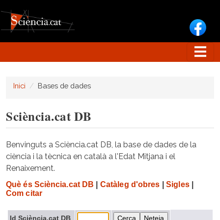
Vés al contingut
Inici
Bases de dades
Sciència.cat DB
Benvinguts a Sciència.cat DB, la base de dades de la
ciència i la tècnica en català a l'Edat Mitjana i el
Renaixement.
Què és Sciència.cat DB
|
Catàleg d'obres
|
Sigles
|
Com citar
Id Sciència.cat DB