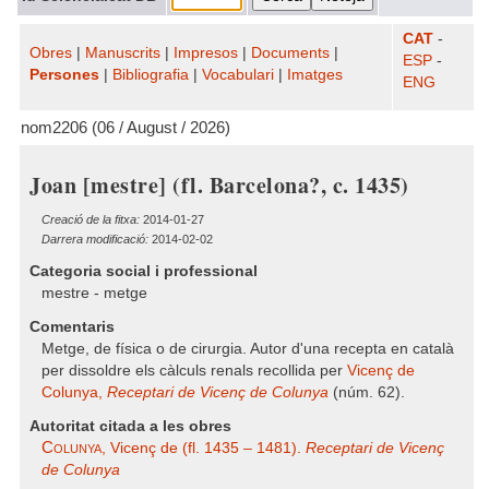
CAT
-
Obres
|
Manuscrits
|
Impresos
|
Documents
|
ESP
-
Persones
|
Bibliografia
|
Vocabulari
|
Imatges
ENG
nom2206 (06 / August / 2026)
Joan [mestre] (fl. Barcelona?, c. 1435)
Creació de la fitxa:
2014-01-27
Darrera modificació:
2014-02-02
Categoria social i professional
mestre - metge
Comentaris
Metge, de física o de cirurgia. Autor d'una recepta en català
per dissoldre els càlculs renals recollida per
Vicenç de
Colunya,
Receptari de Vicenç de Colunya
(núm. 62).
Autoritat citada a les obres
Colunya
, Vicenç de (fl. 1435 – 1481).
Receptari de Vicenç
de Colunya