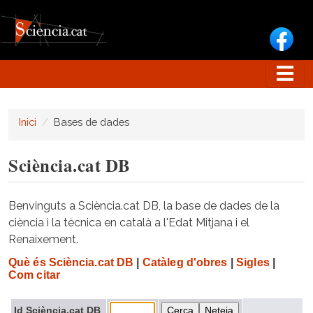
Vés al contingut
Inici
Bases de dades
Sciència.cat DB
Benvinguts a Sciència.cat DB, la base de dades de la
ciència i la tècnica en català a l'Edat Mitjana i el
Renaixement.
Què és Sciència.cat DB
|
Catàleg d'obres
|
Sigles
|
Com citar
Id Sciència.cat DB