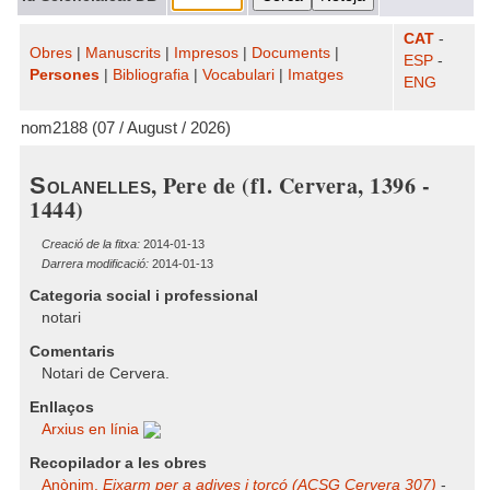
CAT
-
Obres
|
Manuscrits
|
Impresos
|
Documents
|
ESP
-
Persones
|
Bibliografia
|
Vocabulari
|
Imatges
ENG
nom2188 (07 / August / 2026)
, Pere de (fl. Cervera, 1396 -
Solanelles
1444)
Creació de la fitxa:
2014-01-13
Darrera modificació:
2014-01-13
Categoria social i professional
notari
Comentaris
Notari de Cervera.
Enllaços
Arxius en línia
Recopilador a les obres
Anònim.
Eixarm per a adives i torçó (ACSG Cervera 307)
-