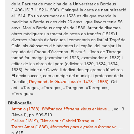
de la Facultat de medicina de la Universitat de Bordeus
(1496-1517 i 1521-1536). Obtingué la carta de naturalització
el 1514. En un document de 1523 es diu que exercia la
medicina a Bordeus des dels 26 anys i que llavors tenia 56
anys. Morí a Bordeus després de 1536. Autor de diverses
obres mèdiques: un tractat de pesta en francès (1519) i
diverses síntesis didàctiques i comentaris en llatí al
Tegni
de
Galè, als
Aforismes
d'Hipòcrates i al capítol del menjar i la
beguda del
Canon
d'Avicenna. El seu fill, Joan de Tàrrega,
també fou metge (examinat el 1526, examinador el 1532) i
editor de les obres del pare (edicions: 1520, 1524, 1534,
1536). Antoine de Govéa li dedicà dos epigrames fúnebres.
El devia succeir, com a metge del municipi i professor de la
Granolhas
Facultat,
Raymond de
(c. 1478 – 1555)
. Ort.
ant.: «Taraga», «Tarraga», «Taregua», «Tarregua»,
«Terrague».
Bibliografia
Antonio (1788),
Bibliotheca Hispana Vetus et Nova ...
, vol. 3
(Nova I), pp. 509-510
Caillau (1819), "Notice sur Gabriel Tarragua ..."
Torres Amat (1836),
Memorias para ayudar a formar un ...
,
p. 615