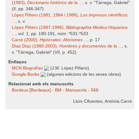
(1983),
Diccionario histórico de la ...
, s. v. "Tárrega, Gabriel"
(II, pp. 346-347)
López Piñero (1981, 1984 i 1986),
Los impresos científicos
...
, s. v.
López Piñero (1987-1996),
Bibliographia Medica Hispanica
...
, vol. 1, pp. 190-191, núm. *531-*533
Carré (2000),
Hipòcrates: Aforismes ...
, p. 17
Díaz Díaz (1980-2003),
Hombres y documentos de la ...
, s.
v. "Tárrega, Gabriel" (VII, p. 452)
Enllaços
MCN Biografías
(J.M. López Piñero)
Google Books
(algunes edicions de les seves obres)
Relacionat amb els manuscrits
Bordeus [Bordeaux] - BM - Manuscrits - 568
Lluís Cifuentes, Antònia Carré