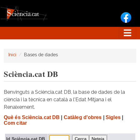
Vés al contingut
Inici
Bases de dades
Sciència.cat DB
Benvinguts a Sciència.cat DB, la base de dades de la
ciència i la tècnica en català a l'Edat Mitjana i el
Renaixement.
Què és Sciència.cat DB
|
Catàleg d'obres
|
Sigles
|
Com citar
Id Sciència.cat DB