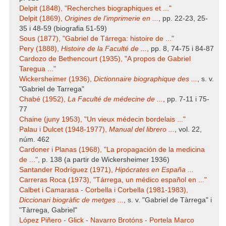
Delpit (1848), "Recherches biographiques et ..."
Delpit (1869),
Origines de l'imprimerie en ...
, pp. 22-23, 25-
35 i 48-59 (biografia 51-59)
Sous (1877), "Gabriel de Tárrega: histoire de ..."
Pery (1888),
Histoire de la Faculté de ...
, pp. 8, 74-75 i 84-87
Cardozo de Bethencourt (1935), "A propos de Gabriel
Taregua ..."
Wickersheimer (1936),
Dictionnaire biographique des ...
, s. v.
"Gabriel de Tarrega"
Chabé (1952),
La Faculté de médecine de ...
, pp. 7-11 i 75-
77
Chaine (juny 1953), "Un vieux médecin bordelais ..."
Palau i Dulcet (1948-1977),
Manual del librero ...
, vol. 22,
núm. 462
Cardoner i Planas (1968), "La propagación de la medicina
de ..."
, p. 138 (a partir de Wickersheimer 1936)
Santander Rodríguez (1971),
Hipócrates en España ...
Carreras Roca (1973), "Tárrega, un médico español en ..."
Calbet i Camarasa - Corbella i Corbella (1981-1983),
Diccionari biogràfic de metges ...
, s. v. "Gabriel de Tàrrega" i
"Tàrrega, Gabriel"
López Piñero - Glick - Navarro Brotóns - Portela Marco