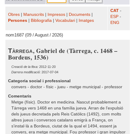
CAT
-
Obres
|
Manuscrits
|
Impresos
|
Documents
|
ESP
-
Persones
|
Bibliografia
|
Vocabulari
|
Imatges
ENG
nom1687 (09 / August / 2026)
, Gabriel de (Tàrrega, c. 1468 –
Tàrrega
Bordeus, 1536)
Creació de la fitxa:
2012-11-20
Darrera modificació:
2017-07-04
Categoria social i professional
convers - doctor - físic - jueu - metge municipal - professor
Comentaris
Metge (físic). Doctor en medicina. Nascut probablement a
Tàrrega vers 1468 en una família jueva. Arran de l'expulsió
dels jueus decretada pels Reis Catòlics (1492), com molts
altres jueus i conversos catalans emigrà a França, on
s'instal·là a Bordeus, ciutat de la qual el 1494, essent ja
convers, era metge municipal. Fou professor i gran impulsor