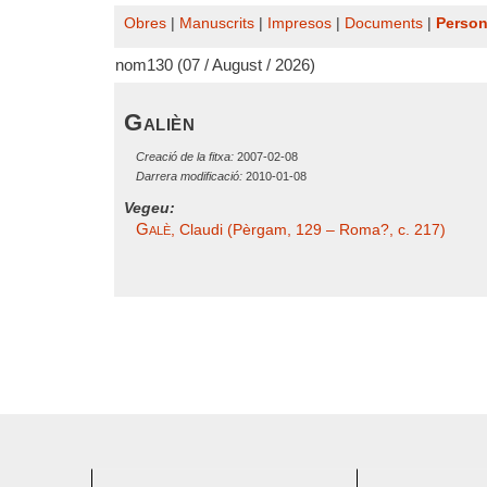
Obres
|
Manuscrits
|
Impresos
|
Documents
|
Perso
nom130 (07 / August / 2026)
Galièn
Creació de la fitxa:
2007-02-08
Darrera modificació:
2010-01-08
Vegeu:
Galè
, Claudi (Pèrgam, 129 – Roma?, c. 217)