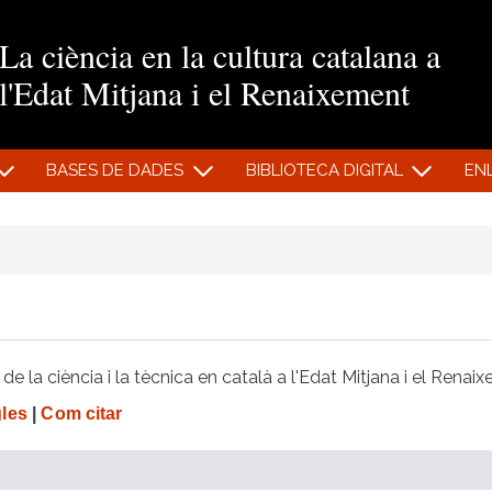
Vés al contingut
La ciència en la cultura catalana a
l'Edat Mitjana i el Renaixement
BASES DE DADES
BIBLIOTECA DIGITAL
EN
e la ciència i la tècnica en català a l'Edat Mitjana i el Renai
gles
|
Com citar