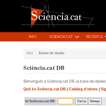
INICI
SCIÈNCIA.CAT
RECERCA
Inici
Bases de dades
Sciència.cat DB
Benvinguts a Sciència.cat DB, la base de dades d
Què és Sciència.cat DB
|
Catàleg d'obres
|
Si
Id Sciència.cat DB