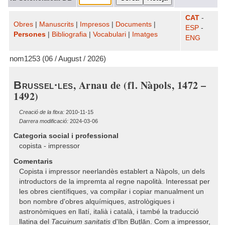
CAT
-
Obres
|
Manuscrits
|
Impresos
|
Documents
|
ESP
-
Persones
|
Bibliografia
|
Vocabulari
|
Imatges
ENG
nom1253 (06 / August / 2026)
, Arnau de (fl. Nàpols, 1472 –
Brussel·les
1492)
Creació de la fitxa:
2010-11-15
Darrera modificació:
2024-03-06
Categoria social i professional
copista - impressor
Comentaris
Copista i impressor neerlandès establert a Nàpols, un dels
introductors de la impremta al regne napolità. Interessat per
les obres científiques, va compilar i copiar manualment un
bon nombre d'obres alquímiques, astrològiques i
astronòmiques en llatí, italià i català, i també la traducció
llatina del
Tacuinum sanitatis
d'Ibn Buṭlān. Com a impressor,