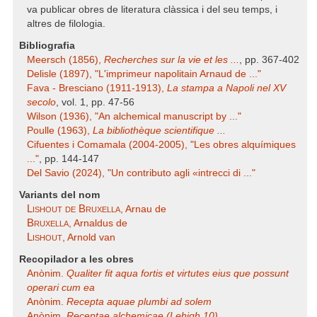
va publicar obres de literatura clàssica i del seu temps, i
altres de filologia.
Bibliografia
Meersch (1856),
Recherches sur la vie et les ...
, pp. 367-402
Delisle (1897), "L'imprimeur napolitain Arnaud de ..."
Fava - Bresciano (1911-1913),
La stampa a Napoli nel XV
secolo
, vol. 1, pp. 47-56
Wilson (1936), "An alchemical manuscript by ..."
Poulle (1963),
La bibliothèque scientifique ...
Cifuentes i Comamala (2004-2005), "Les obres alquímiques
..."
, pp. 144-147
Del Savio (2024), "Un contributo agli «intrecci di ..."
Variants del nom
Lishout de Bruxella
, Arnau de
Bruxella
, Arnaldus de
Lishout
, Arnold van
Recopilador a les obres
Anònim.
Qualiter fit aqua fortis et virtutes eius que possunt
operari cum ea
Anònim.
Recepta aquae plumbi ad solem
Anònim.
Receptae alchemicae (Lehigh 10)