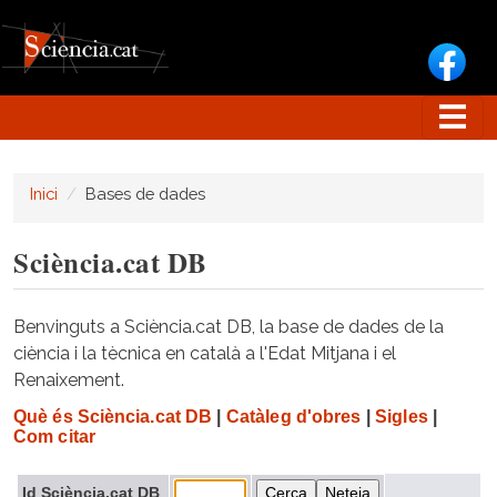
Vés al contingut
Inici
Bases de dades
Sciència.cat DB
Benvinguts a Sciència.cat DB, la base de dades de la
ciència i la tècnica en català a l'Edat Mitjana i el
Renaixement.
Què és Sciència.cat DB
|
Catàleg d'obres
|
Sigles
|
Com citar
Id Sciència.cat DB