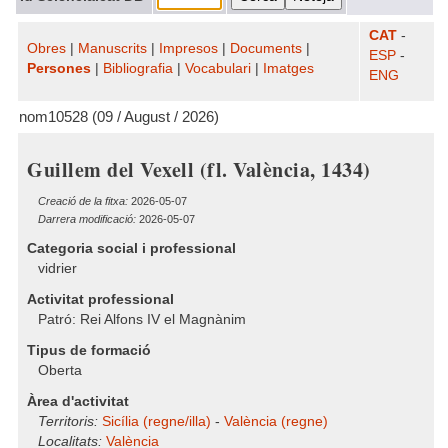
CAT
-
Obres
|
Manuscrits
|
Impresos
|
Documents
|
ESP
-
Persones
|
Bibliografia
|
Vocabulari
|
Imatges
ENG
nom10528 (09 / August / 2026)
Guillem del Vexell (fl. València, 1434)
Creació de la fitxa:
2026-05-07
Darrera modificació:
2026-05-07
Categoria social i professional
vidrier
Activitat professional
Patró: Rei Alfons IV el Magnànim
Tipus de formació
Oberta
Àrea d'activitat
Territoris:
Sicília (regne/illa)
-
València (regne)
Localitats:
València