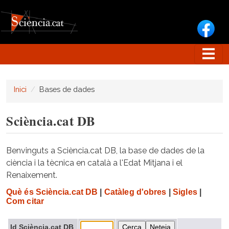
Vés al contingut
Inici
Bases de dades
Sciència.cat DB
Benvinguts a Sciència.cat DB, la base de dades de la
ciència i la tècnica en català a l'Edat Mitjana i el
Renaixement.
Què és Sciència.cat DB
|
Catàleg d'obres
|
Sigles
|
Com citar
Id Sciència.cat DB