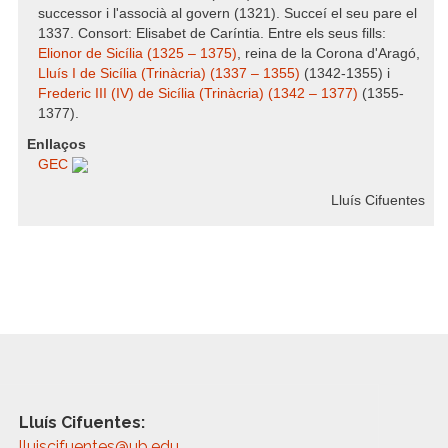
successor i l'associà al govern (1321). Succeí el seu pare el
1337. Consort: Elisabet de Caríntia. Entre els seus fills:
Elionor de Sicília (1325 – 1375)
, reina de la Corona d'Aragó,
Lluís I de Sicília (Trinàcria) (1337 – 1355)
(1342-1355) i
Frederic III (IV) de Sicília (Trinàcria) (1342 – 1377)
(1355-
1377).
Enllaços
GEC
Lluís Cifuentes
Lluís Cifuentes:
lluiscifuentes@ub.edu