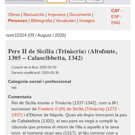
CAT
-
Obres
|
Manuscrits
|
Impresos
|
Documents
|
ESP
-
Persones
|
Bibliografia
|
Vocabulari
|
Imatges
ENG
nom10324 (09 / August / 2026)
Pere II de Sicília (Trinàcria) (Altofonte,
1305 – Calascibbetta, 1342)
Creació de la fitxa:
2025-03-30
Darrera modificació:
2025-03-30
Categoria social i professional
rei
Comentaris
Rei de Sicília insular o Trinàcria (1337-1342), com a fill i
successor de
Frederic II (III) de Sicília (Trinàcria) (1272 –
1337)
i d'Elionor de Nàpols. Quan els Anjou trencaren la pau
de Caltabellota (1302), el seu pare es negà a complir la
clàusula que preveia el retorn de l'illa a aquells a la seva
mort, el nomenà vicari seu (1317), el féu coronar com a