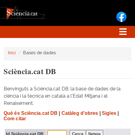
Vés al contingut
Inici
Bases de dades
Sciència.cat DB
Benvinguts a Sciència.cat DB, la base de dades de la
ciència i la tècnica en català a l'Edat Mitjana i el
Renaixement.
Què és Sciència.cat DB
|
Catàleg d'obres
|
Sigles
|
Com citar
Id Sciència.cat DB